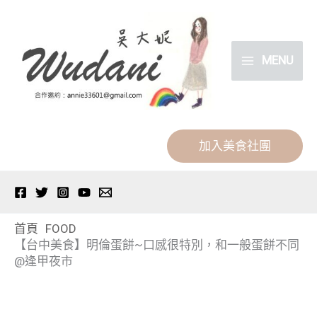
跳
分
至
類
主
MENU
要
內
容
加入美食社團
首頁
FOOD
【台中美食】明倫蛋餅~口感很特別，和一般蛋餅不同
@逢甲夜市