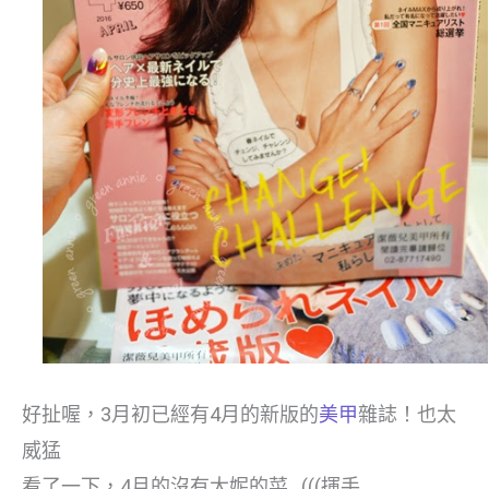
好扯喔，3月初已經有4月的新版的
美甲
雜誌！也太
威猛
看了一下，4月的沒有大妮的菜…(((揮手