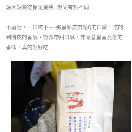
讓大妮覺得像是蛋捲…但又有點不同
不廢話，一口咬下~~那蛋餅皮帶點Q的口感，吃的
到餅皮的香氣，微微帶甜口感，伴隨著蛋香及蔥的
香味，真的好好吃