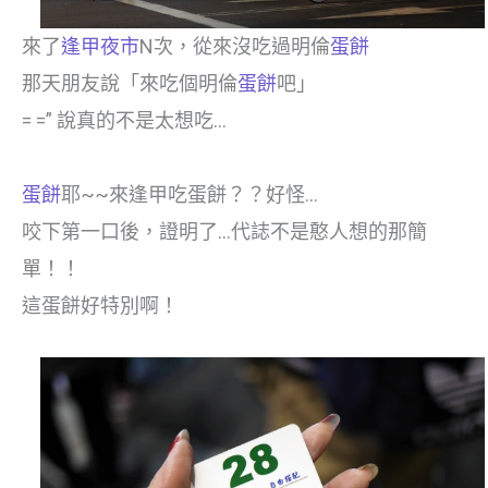
來了
逢甲夜市
N次，從來沒吃過明倫
蛋餅
那天朋友說「來吃個明倫
蛋餅
吧」
= =” 說真的不是太想吃…
蛋餅
耶~~來逢甲吃蛋餅？？好怪…
咬下第一口後，證明了…代誌不是憨人想的那簡
單！！
這蛋餅好特別啊！