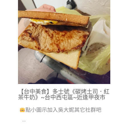
【台中美食】多士號《碳烤土司．紅
茶牛奶》~台中西屯區~近逢甲夜市
點小圖示加入吳大妮其它社群吧
...