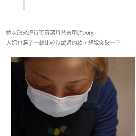
這次改來虐待苦毒潔月兒美甲師Dory…
大妮也選了一款比較沒試過的款，想說突破一下