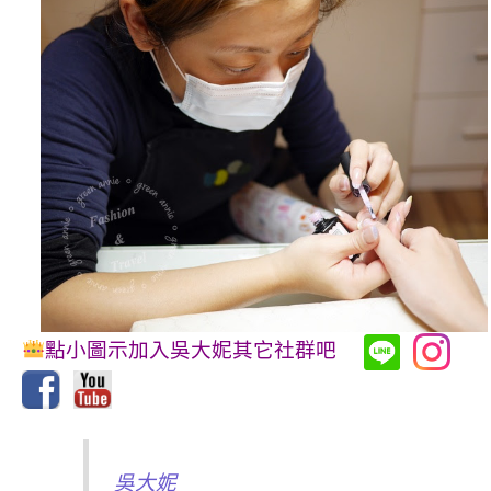
點小圖示加入吳大妮其它社群吧
吳大妮