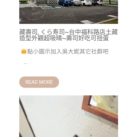
藏壽司, くら寿司~台中福科路店土藏
造型外觀超吸晴~壽司好吃可扭蛋
點小圖示加入吳大妮其它社群吧
...
READ MORE