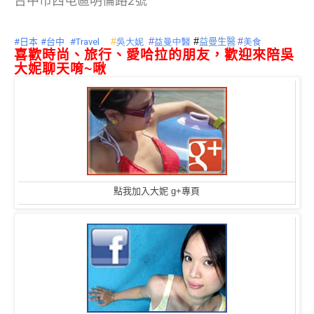
台中市西屯區明倫路2號
#
#
#
#
#日本
#台中
#Travel
吳大妮
益曼中醫
益曼生醫
美食
喜歡時尚、旅行、愛哈拉的朋友，歡迎來陪吳
大妮聊天唷~啾
點我加入大妮 g+專頁