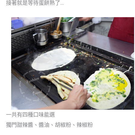
接著就是等待蛋餅熟了…
一共有四種口味能選
獨門甜辣醬、醬油、胡椒粉、辣椒粉