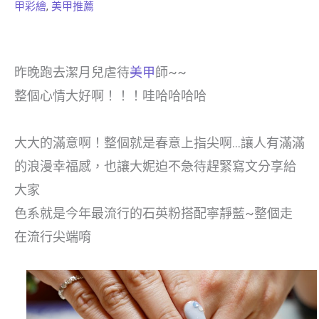
甲彩繪
,
美甲推薦
昨晚跑去潔月兒虐待
美甲
師~~
整個心情大好啊！！！哇哈哈哈哈
大大的滿意啊！整個就是春意上指尖啊…讓人有滿滿
的浪漫幸福感，也讓大妮迫不急待趕緊寫文分享給
大家
色系就是今年最流行的石英粉搭配寧靜藍~整個走
在流行尖端唷