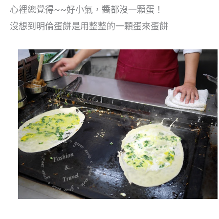
心裡總覺得~~好小氣，醬都沒一顆蛋！
沒想到明倫蛋餅是用整整的一顆蛋來蛋餅