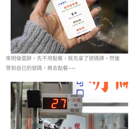
來明倫蛋餅，先不用點餐，就先拿了號碼牌，然後
等到自已的號碼，再去點餐~~