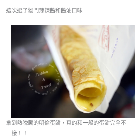
這次選了獨門辣辣醬和醬油口味
拿到熱騰騰的明倫蛋餅，真的和一般的蛋餅完全不
一樣！！