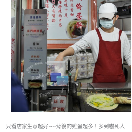
只看店家生意超好~~背後的雞蛋超多！多到嚇死人