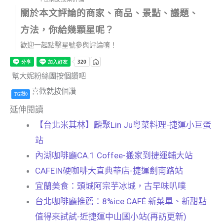
關於本文評論的商家、商品、景點、議題、
方法，你給幾顆星呢？
歡迎一起點擊星號參與評論唷！
幫大妮粉絲團按個讚吧
喜歡就按個讚
TG讚0
延伸閱讀
【台北米其林】麟聚Lin Ju粵菜料理-捷運小巨蛋
站
內湖咖啡廳CA.1 Coffee-搬家到捷運輔大站
CAFEIN硬咖啡大直典華店-捷運劍南路站
宜蘭美食：頭城阿宗芋冰城，古早味叭噗
台北咖啡廳推薦：8%ice CAFÉ 新菜單、新甜點
值得來試試-近捷運中山國小站(再訪更新)