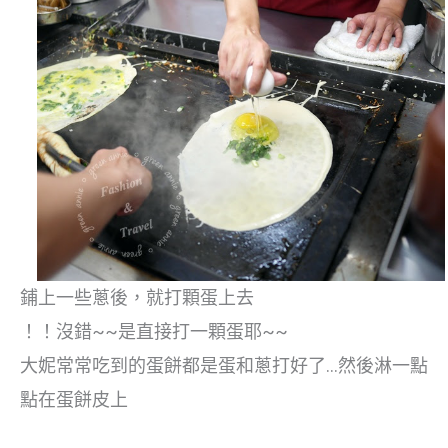
鋪上一些蔥後，就打顆蛋上去
！！沒錯~~是直接打一顆蛋耶~~
大妮常常吃到的蛋餅都是蛋和蔥打好了…然後淋一點
點在蛋餅皮上