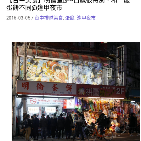
【台中美食】明倫蛋餅~口感很特別，和一般
蛋餅不同@逢甲夜市
2016-03-05
/
台中排隊美食
,
蛋餅
,
逢甲夜市