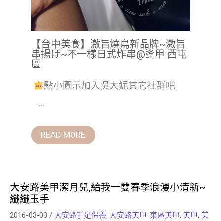
【台中美食】激旨燒鳥新品牌~激旨
串揚げ~不一樣日式炸串@逢甲 西屯
區
點小圖示加入吳大妮其它社群吧
...
READ MORE
大安路美甲潔月兒,給我一雙春季浪漫小清新~
纖纖玉手
2016-03-03
/
大安路手足保養
,
大安路美甲
,
東區美甲
,
美甲
,
美