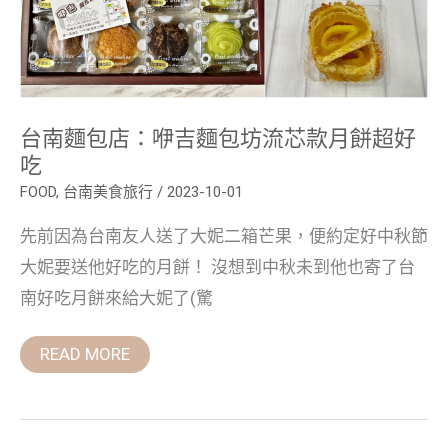
麵
包
坊
流
芯
款
月
餅
台南麵包店：咿吉麵包坊流芯款月餅超好
超
好
吃
吃
FOOD
,
台南美食旅行
/
2023-10-01
先前因為台南友人送了大妮二箱芒果，便約定好中秋節
大妮要送他好吃的月餅！ 沒想到中秋未到他也寄了台
南好吃月餅來給大妮了(驚
READ MORE