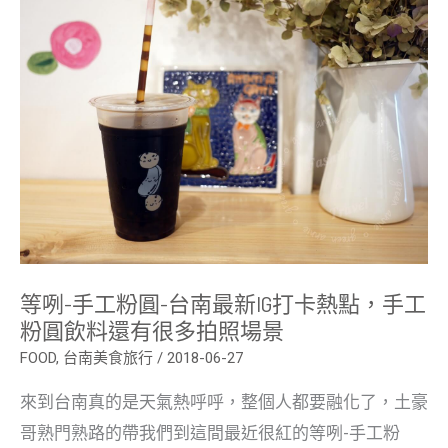
工
粉
圓-
台
南
最
新
IG
打
卡
熱
點，
手
工
粉
圓
飲
等咧-手工粉圓-台南最新IG打卡熱點，手工
料
還
粉圓飲料還有很多拍照場景
有
很
FOOD
,
台南美食旅行
/
2018-06-27
多
拍
來到台南真的是天氣熱呼呼，整個人都要融化了，土豪
照
場
哥熟門熟路的帶我們到這間最近很紅的等咧-手工粉
景