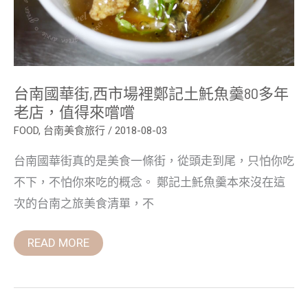
魠
魚
羹
80
多
年
老
店，
台南國華街,西市場裡鄭記土魠魚羹80多年
值
得
老店，值得來嚐嚐
來
嚐
FOOD
,
台南美食旅行
/
2018-08-03
嚐
台南國華街真的是美食一條街，從頭走到尾，只怕你吃
不下，不怕你來吃的概念。 鄭記土魠魚羹本來沒在這
次的台南之旅美食清單，不
READ MORE