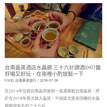
台
南
晶
英
酒
店
水
晶
廊,
三
十
六
計
調
酒
SHOT
台南晶英酒店水晶廊,三十六計調酒SHOT盤
盤
好喝又好玩，在夜裡小酌放鬆一下
好
喝
FOOD
,
台南美食旅行
/
2018-07-28
又
好
玩，
在2014年住過台南晶英後就一直滿喜歡台南晶英，終
在
夜
於在2018年再次踏入晶英，不過這次是來四樓的水晶
裡
廊喝很有名的三十六計
小