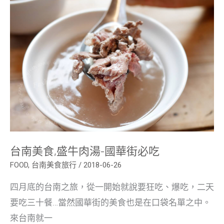
食,
盛
牛
肉
湯-
國
華
街
必
吃
台南美食,盛牛肉湯-國華街必吃
FOOD
,
台南美食旅行
/
2018-06-26
四月底的台南之旅，從一開始就說要狂吃、爆吃，二天
要吃三十餐…當然國華街的美食也是在口袋名單之中。
來台南就一