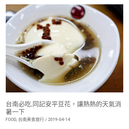
台
南
必
吃,
同
記
安
平
豆
花，
讓
熱
熱
的
天
氣
消
暑
一
下
台南必吃,同記安平豆花，讓熱熱的天氣消
暑一下
FOOD
,
台南美食旅行
/
2019-04-14