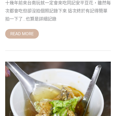
十幾年前來台南玩就一定會來吃同記安平豆花，雖然每
次都會吃但卻沒拍個照記錄下來 這次終於有記得簡單
拍一下了…也算是詳細記錄
READ MORE
台
南
國
華
街,
西
市
場
裡
鄭
記
土