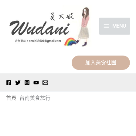
跳
分
至
類
主
MENU
要
內
容
加入美食社團
首頁
台南美食旅行