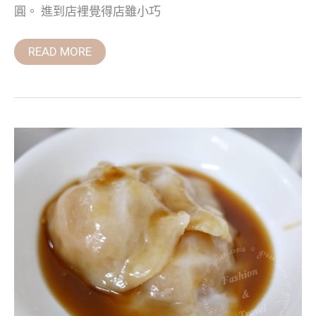
圓。 進到店裡覺得店雖小巧
READ MORE
台
南
必
吃,
武
廟
肉
圓，
清
蒸
肉
圓
皮
很
Q
彈