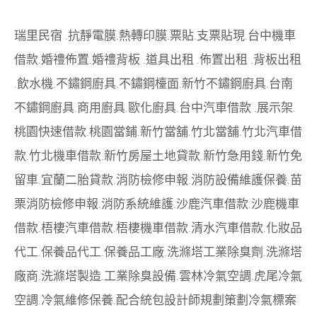
瑞里民宿
.
抗靜電膜
.
熱轉印膜
.
票貼
.
支票貼現
.
台中機車
借款
.
婚禮佈置
.
婚禮背板
.
道具出租
.
佈置出租
.
背板出租
.
飲水機
.
不鏽鋼廚具
.
不鏽鋼檯面
.
新竹不鏽鋼廚具
.
台南
不鏽鋼廚具
.
商用廚具
.
歐化廚具
.
台中汽車借款
.
展示架
.
桃園快速借款
.
桃園當鋪
.
新竹當舖
.
竹北當舖
.
竹北汽車借
款
.
竹北機車借款
.
新竹房屋土地貸款
.
新竹急用錢
.
新竹免
留車
.
宜蘭二胎貸款
.
消防檢修申報
.
消防設備維護保養
.
苗
栗消防檢修申報
.
消防系統維護
.
沙鹿汽車借款
.
沙鹿機車
借款
.
梧棲汽車借款
.
梧棲機車借款
.
清水汽車借款
.
化妝品
代工
.
保養品代工
.
保養品工廠
.
洗滌塔工業除臭劑
.
洗滌塔
廠商
.
洗滌塔製造
.
工業除臭設備
.
雲林冷氣空調
.
虎尾冷氣
空調
.
冷氣維修保養
.
配合統包設計師規劃策劃
冷氣標案