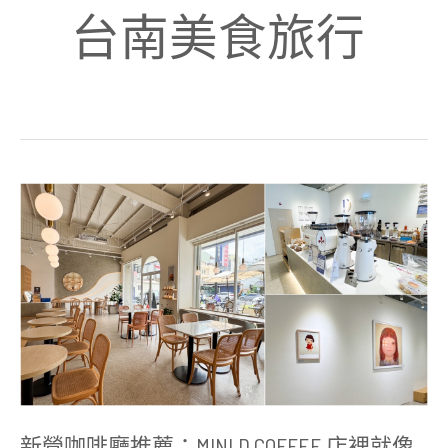
台南美食旅行
新
營
咖
啡
廳
推
薦：
MINI.D
COFFEE
店
裡
就
像
美
術
新營咖啡廳推薦：MINI.D COFFEE 店裡就像
館，