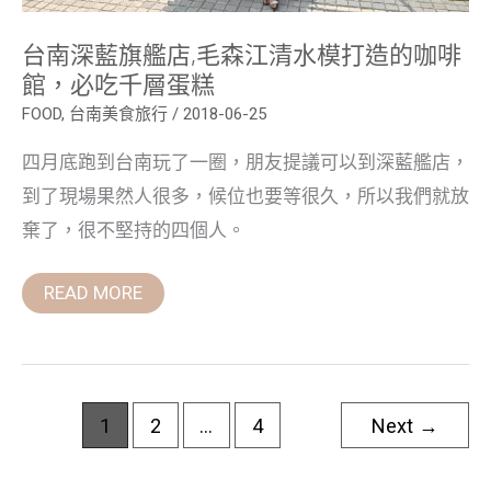
啡
館，
必
台南深藍旗艦店,毛森江清水模打造的咖啡
吃
千
館，必吃千層蛋糕
層
蛋
FOOD
,
台南美食旅行
/
2018-06-25
糕
四月底跑到台南玩了一圈，朋友提議可以到深藍艦店，
到了現場果然人很多，候位也要等很久，所以我們就放
棄了，很不堅持的四個人。
READ MORE
1
2
...
4
Next
→