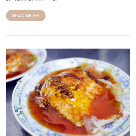
酌
放
鬆
READ MORE
一
下
台
南
國
華
街,
石
精
臼
蚵
仔
煎
每
次
必
吃
人
氣