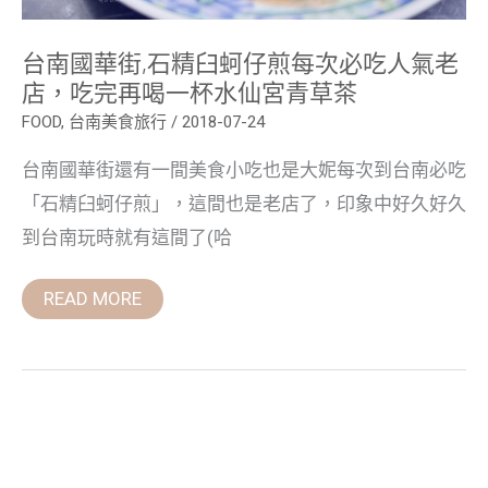
老
店，
吃
台南國華街,石精臼蚵仔煎每次必吃人氣老
完
再
店，吃完再喝一杯水仙宮青草茶
喝
一
FOOD
,
台南美食旅行
/
2018-07-24
杯
水
台南國華街還有一間美食小吃也是大妮每次到台南必吃
仙
宮
「石精臼蚵仔煎」，這間也是老店了，印象中好久好久
青
草
到台南玩時就有這間了(哈
茶
READ MORE