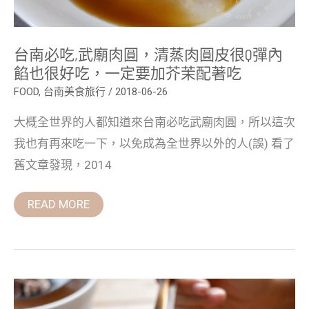
內
餡
也
很
台南必吃,武廟肉圓，清蒸肉圓皮很Q彈內
好
吃，
餡也很好吃，一定要加芥茉配著吃
一
定
FOOD
,
台南美食旅行
/
2018-06-26
要
加
大概全世界的人都知道來台南必吃武廟肉圓，所以這次
芥
茉
我也有再來吃一下，以免成為全世界以外的人(誤) 看了
配
著
舊文章發現，2014
吃
READ MORE
台
南
美