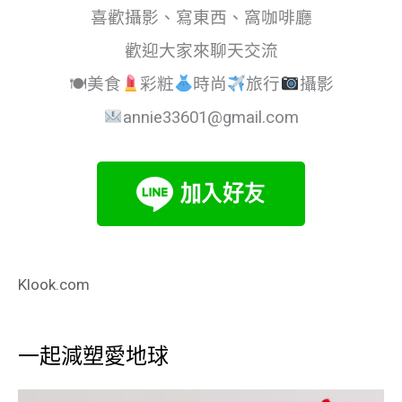
喜歡攝影、寫東西、窩咖啡廳
歡迎大家來聊天交流
🍽美食
彩粧
時尚
旅行
攝影
annie33601@gmail.com
Klook.com
一起減塑愛地球