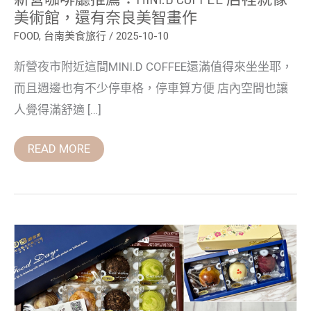
還
美術館，還有奈良美智畫作
有
奈
FOOD
,
台南美食旅行
/
2025-10-10
良
美
新營夜市附近這間MINI.D COFFEE還滿值得來坐坐耶，
智
畫
而且週邊也有不少停車格，停車算方便 店內空間也讓
作
人覺得滿舒適 […]
READ MORE
台
南
麵
包
店：
咿
吉