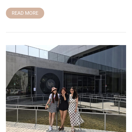
READ MORE
台
南
深
藍
旗
艦
店,
毛
森
江
清
水
模
打
造
的
咖