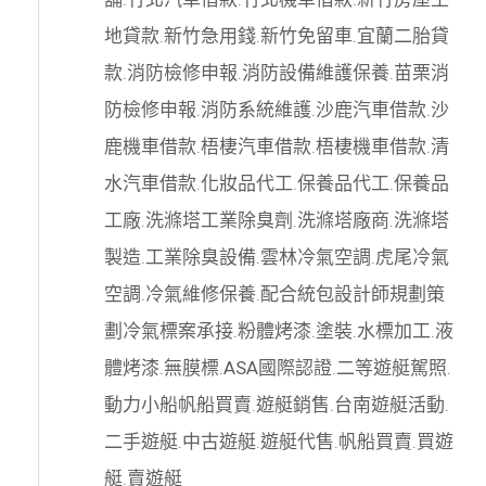
地貸款
.
新竹急用錢
.
新竹免留車
.
宜蘭二胎貸
款
.
消防檢修申報
.
消防設備維護保養
.
苗栗消
防檢修申報
.
消防系統維護
.
沙鹿汽車借款
.
沙
鹿機車借款
.
梧棲汽車借款
.
梧棲機車借款
.
清
水汽車借款
.
化妝品代工
.
保養品代工
.
保養品
工廠
.
洗滌塔工業除臭劑
.
洗滌塔廠商
.
洗滌塔
製造
.
工業除臭設備
.
雲林冷氣空調
.
虎尾冷氣
空調
.
冷氣維修保養
.
配合統包設計師規劃策
劃
冷氣標案承接
.
粉體烤漆
.
塗裝
.
水標加工
.
液
體烤漆
.
無膜標
.
ASA國際認證
.
二等遊艇駕照
.
動力小船
帆船買賣
.
遊艇銷售
.
台南遊艇活動
.
二手遊艇
.
中古遊艇
.
遊艇代售
.
帆船買賣
.
買遊
艇
.
賣遊艇