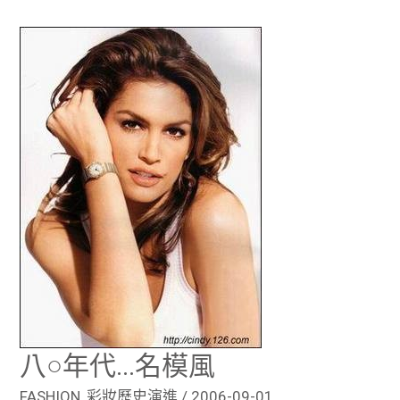
八
○
年
代…
名
模
風
八○年代…名模風
FASHION
,
彩妝歷史演進
/
2006-09-01