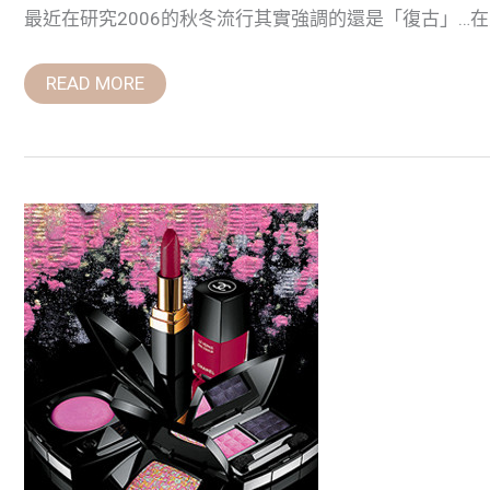
最近在研究2006的秋冬流行其實強調的還是「復古」…在
READ MORE
Baroque
時
期
服
裝
風
格