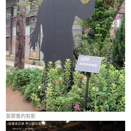
莫那魯的剪影