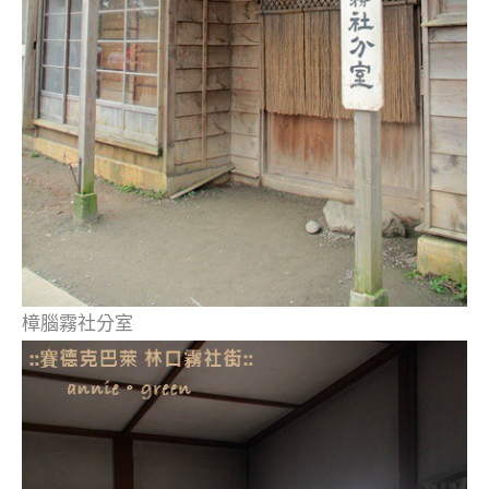
樟腦霧社分室