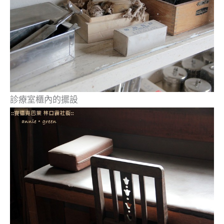
診療室櫃內的擺設