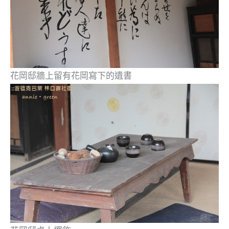
花岡邸
牆上留有花岡寫下的遺書