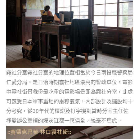
霧社分室
霧社分室的地理位置相當於今日南投縣警察局
仁愛分局，是日治時期霧社地區最高的警政單位。電影
中霧社街景戲份最吃重的電影場景即為霧社分室，此處
可感受日本軍事重地的肅穆氣氛，內部設計及擺設均十
分考究，從30年代的檯燈及打字機到當時分室主任佐
塚愛辦公室裡的煙灰缸都一應俱全，絲毫不馬虎。