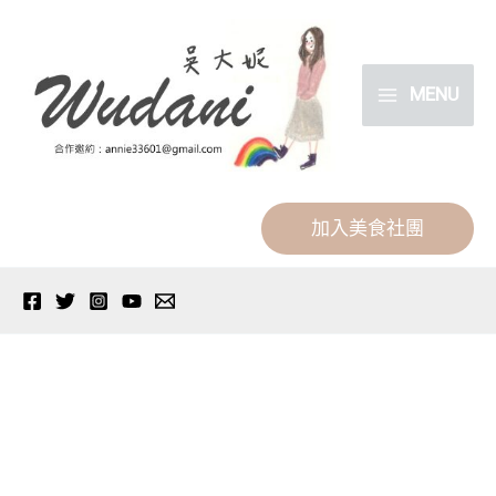
跳
分
至
類
主
MENU
要
內
容
加入美食社團