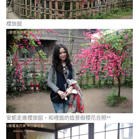
櫻旅館
安妮走進櫻旅館，和裡面的造景假櫻花合照^^