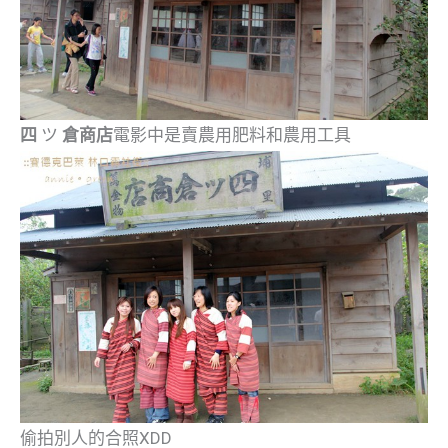
四
ツ
倉商店
電影中是賣農用肥料和農用工具
偷拍別人的合照XDD