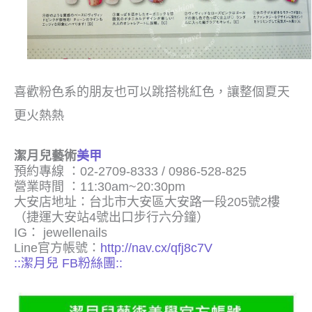
喜歡粉色系的朋友也可以跳搭桃紅色，讓整個夏天
更火熱熱
潔月兒藝術
美甲
預約專線 ：02-2709-8333 / 0986-528-825
營業時間 ：11:30am~20:30pm
大安店地址：台北市大安區大安路一段205號2樓
（捷運大安站4號出口步行六分鐘）
IG： jewellenails
Line官方帳號：
http://nav.cx/qfj8c7V
::潔月兒 FB粉絲團::