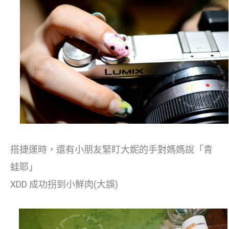
搭捷運時，還有小朋友緊盯大妮的手對媽媽說「青
蛙耶」
XDD 成功拐到小鮮肉(大誤)