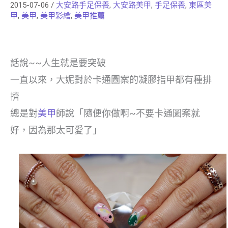
2015-07-06
/
大安路手足保養
,
大安路美甲
,
手足保養
,
東區美
甲
,
美甲
,
美甲彩繪
,
美甲推薦
話說~~人生就是要突破
一直以來，大妮對於卡通圖案的凝膠指甲都有種排
擠
總是對
美甲
師說「隨便你做啊~不要卡通圖案就
好，因為那太可愛了」