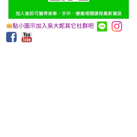
點小圖示加入吳大妮其它社群吧