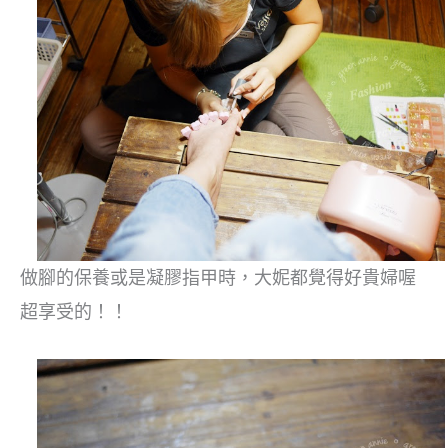
做腳的保養或是凝膠指甲時，大妮都覺得好貴婦喔
超享受的！！