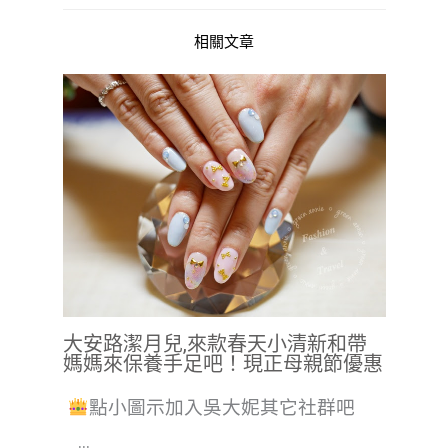
相關文章
大安路潔月兒,來款春天小清新和帶
媽媽來保養手足吧！現正母親節優惠
點小圖示加入吳大妮其它社群吧
...