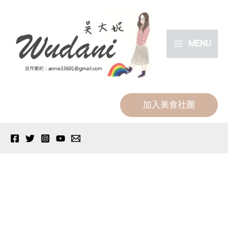
跳
分
至
類
主
MENU
要
內
容
加入美食社團