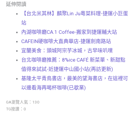
延伸閱讀
【台北米其林】麟聚Lin Ju粵菜料理-捷運小巨蛋
站
內湖咖啡廳CA.1 Coffee-搬家到捷運輔大站
CAFEIN硬咖啡大直典華店-捷運劍南路站
宜蘭美食：頭城阿宗芋冰城，古早味叭噗
台北咖啡廳推薦：8%ice CAFÉ 新菜單、新甜點
值得來試試-近捷運中山國小站(再訪更新)
基隆太平青鳥書店，最美的望海書店，在這裡可
以邊看海再喝杯咖啡(已歇業)
GA瀏覽人氣：130
TG按讚：0