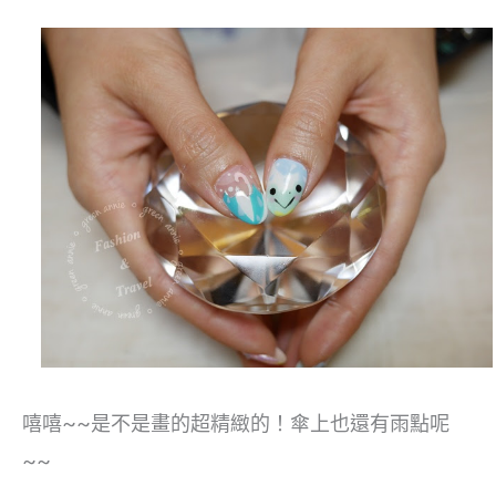
嘻嘻~~是不是畫的超精緻的！傘上也還有雨點呢
~~