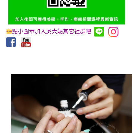
點小圖示加入吳大妮其它社群吧