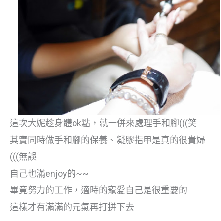
這次大妮趁身體ok點，就一併來處理手和腳(((笑
其實同時做手和腳的保養、凝膠指甲是真的很貴婦
(((無誤
自己也滿enjoy的~~
畢竟努力的工作，適時的寵愛自己是很重要的
這樣才有滿滿的元氣再打拼下去