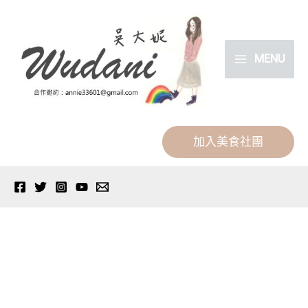
跳
分
至
類
主
MENU
要
內
容
加入美食社團