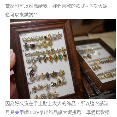
當然也可以推薦給我，妳們喜歡的款式~下次大妮
也可以來試試^^
因為好久沒在手上貼上大大的飾品，所以這次請潔
月兒
美甲
師 Dory拿出飾品讓大妮挑選，準備選款適