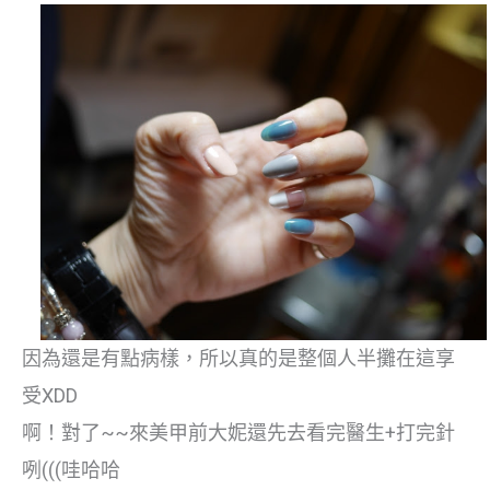
因為還是有點病樣，所以真的是整個人半攤在這享
受XDD
啊！對了~~來美甲前大妮還先去看完醫生+打完針
咧(((哇哈哈