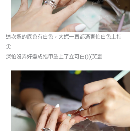
這次選的底色有白色，大妮一直都滿害怕白色上指
尖
深怕沒弄好變成指甲塗上了立可白((((笑歪