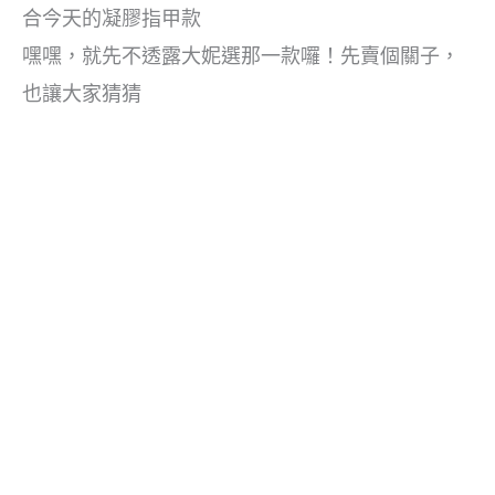
合今天的凝膠指甲款
嘿嘿，就先不透露大妮選那一款囉！先賣個關子，
也讓大家猜猜