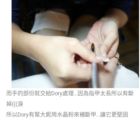
而手的部份就交給Dory處理…因為指甲太長所以有斷
掉(((淚
所以Dory有幫大妮用水晶粉來補斷甲…讓它更堅固