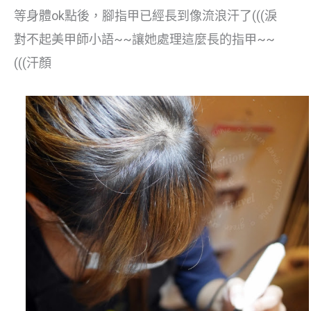
等身體ok點後，腳指甲已經長到像流浪汗了(((淚
對不起美甲師小語~~讓她處理這麼長的指甲~~
(((汗顏