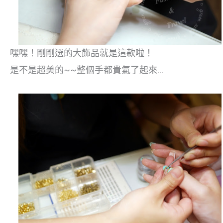
嘿嘿！剛剛選的大飾品就是這款啦！
是不是超美的~~整個手都貴氣了起來…