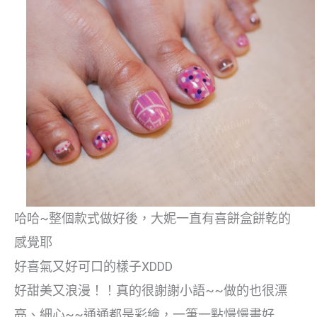
哈哈~整個款式做好後，大妮一直有喜餅盒餅乾的
感覺耶
好喜氣又好可口的樣子XDDD
好甜美又浪漫！！真的很謝謝小語~~做的也很漂
亮、細心~~通通都是彩繪，一筆一點慢慢畫好