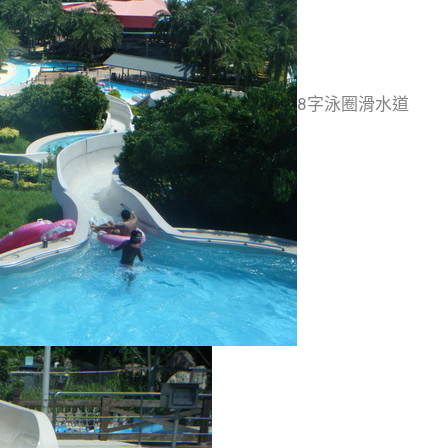
8字泳圈滑水道