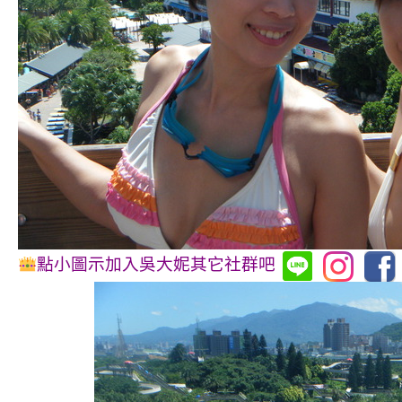
點小圖示加入吳大妮其它社群吧