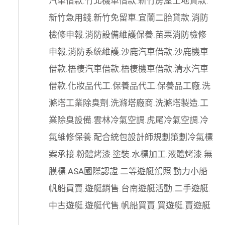
汽車借款
.
竹北機車借款
.
新竹房屋土地貸款
.
新竹急用錢
.
新竹免留車
.
宜蘭二胎貸款
.
消防
檢修申報
.
消防設備維護保養
.
苗栗消防檢修
申報
.
消防系統維護
.
沙鹿汽車借款
.
沙鹿機車
借款
.
梧棲汽車借款
.
梧棲機車借款
.
清水汽車
借款
.
化妝品代工
.
保養品代工
.
保養品工廠
.
洗
滌塔工業除臭劑
.
洗滌塔廠商
.
洗滌塔製造
.
工
業除臭設備
.
雲林冷氣空調
.
虎尾冷氣空調
.
冷
氣維修保養
.
配合統包設計師規劃策劃
冷氣標
案承接
.
粉體烤漆
.
塗裝
.
水標加工
.
液體烤漆
.
無
膜標
.
ASA國際認證
.
二等遊艇駕照
.
動力小船
帆船買賣
.
遊艇銷售
.
台南遊艇活動
.
二手遊艇
.
中古遊艇
.
遊艇代售
.
帆船買賣
.
買遊艇
.
賣遊艇