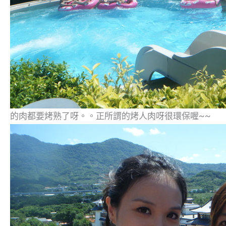
的肉都要烤熟了呀。。正所謂的烤人肉呀很環保喔~~