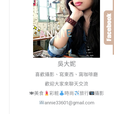
吳大妮
喜歡攝影、寫東西、窩咖啡廳
歡迎大家來聊天交流
🍽美食
彩粧
時尚
旅行
攝影
annie33601@gmail.com