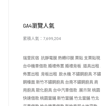
GA4瀏覽人氣
累積人氣：7,699,204
瑞里民宿
.
抗靜電膜
.
熱轉印膜
.
票貼
.
支票貼現
.
台中機車借款
.
婚禮佈置
.
婚禮背板
.
道具出租
.
佈置出租
.
背板出租
.
飲水機
.
不鏽鋼廚具
.
不鏽
鋼檯面
.
新竹不鏽鋼廚具
.
台南不鏽鋼廚具
.
商
用廚具
.
歐化廚具
.
台中汽車借款
.
展示架
.
桃園
快速借款
.
桃園當鋪
.
新竹當舖
.
竹北當舖
.
竹北