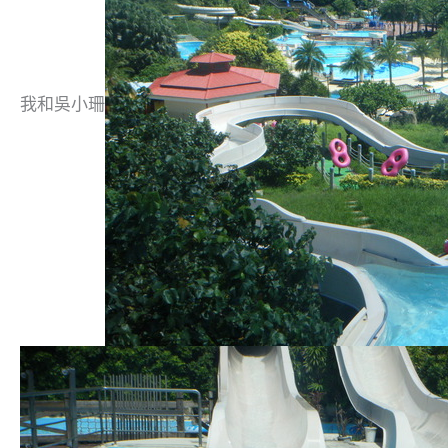
我和吳小珊