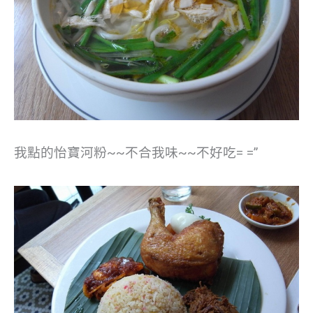
我點的怡寶河粉~~不合我味~~不好吃= =”