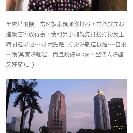
半夜搭飛機，當然就素顏加沒打扮，當然就先殺
進飯店寄放行裏，我和吳小珊就先打扮打扮反正
時間還早啦~~才六點吧…打扮好就這樣囉~~自拍
一張(其實好睏喔！而且剛好MC來，整個人好虛
又好痛T_T)