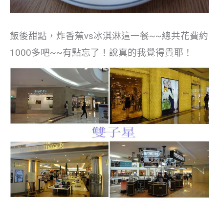
飯後甜點，炸香蕉vs冰淇淋這一餐~~總共花費約
1000多吧~~有點忘了！說真的我覺得貴耶！