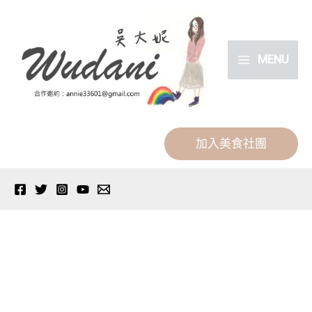
跳
分
至
類
主
MENU
要
內
容
加入美食社團