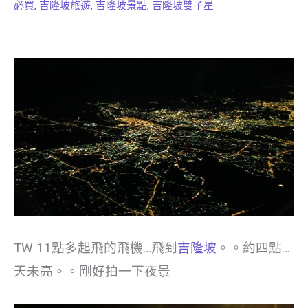
必買
,
吉隆坡旅遊
,
吉隆坡景點
,
吉隆坡雙子星
TW 11點多起飛的飛機…飛到
吉隆坡
。。約四點…
天未亮。。剛好拍一下夜景