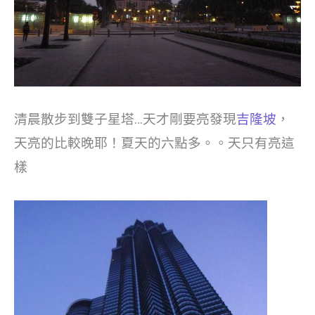
清晨散步到雙子星塔…天才剛要亮發現
吉隆坡
，
天亮的比較晚耶！夏天的六點多。。天只有亮這
樣