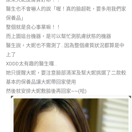
醫生也不會嚇人的說「喔！真的臉超乾，要多用我們家
保養品」
整個就是良心事業嘛！！
而上圖這台機器，是可以幫忙測肌膚狀態的機器
醫生說，大妮也不需測了…因為整個膚質狀況都算是中
上了
XDDD太有趣的醫生囉…
她只提醒大妮，要注意臉部清潔及幫大妮挑選了二款較
基本的保養品讓大妮帶回家使用
然後就安排大妮敷臉後再回家~~(哈)