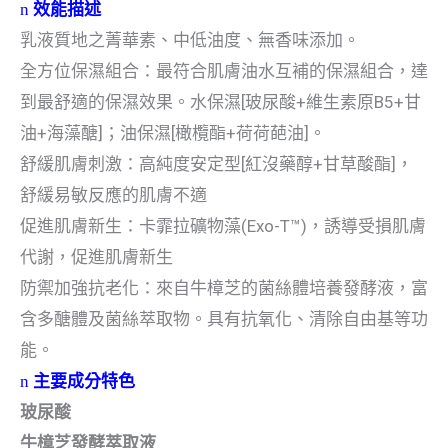
n
效能描述
乳液質地之菁華素、中低油度、無香味添加。
全方位保濕組合：最符合肌膚油水互補的保濕組合，達
[
+
B5+
到最舒適的保濕效果。水保濕
玻尿酸
維生素原
甘
+
]
[
+
]
油
海藻醣
；油保濕
橄欖酯
荷荷葩油
。
[
+
]
舒緩肌膚刺激：高純度安定型
紅沒藥醇
甘草酸酯
，
舒緩易敏反應的肌膚不適
(
Exo-T™)
促進肌膚新生：卡霏拉礦物藻
，誘導受損肌膚
代謝，促進肌膚新生
防禦加強抗老化：來自牛樟芝的菌絲體培養發酵液，富
含多醣體及菌絲萃取物。具有抗氧化、清除自由基等功
能。
n
主要成分特色
玻尿酸
牛樟芝發酵萃取液