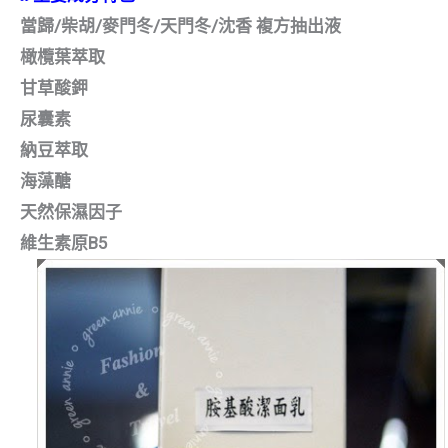
/
/
/
/
當歸
柴胡
麥門冬
天門冬
沈香
複方抽出液
橄欖葉萃取
甘草酸鉀
尿囊素
納豆萃取
海藻醣
天然保濕因子
B5
維生素原