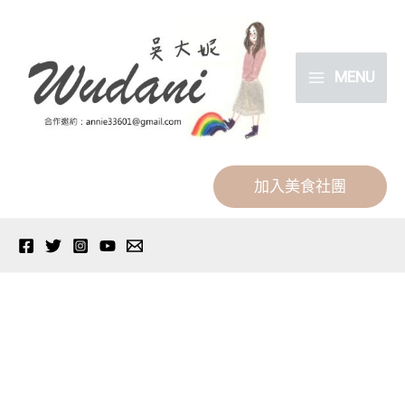
跳
分
至
類
主
MENU
要
內
容
加入美食社團