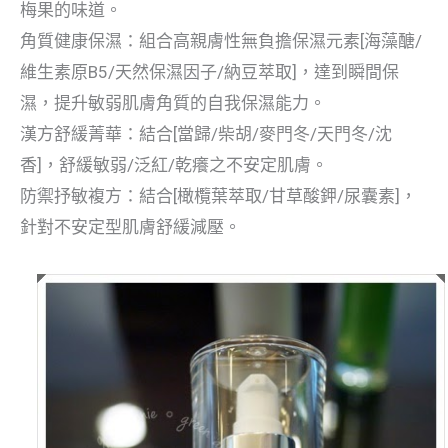
梅果的味道。
[
/
角質健康保濕：組合高親膚性無負擔保濕元素
海藻醣
B5/
/
]
維生素原
天然保濕因子
納豆萃取
，達到瞬間保
濕，提升敏弱肌膚角質的自我保濕能力。
[
/
/
/
/
漢方舒緩菁華：結合
當歸
柴胡
麥門冬
天門冬
沈
]
/
/
香
，舒緩敏弱
泛紅
乾癢之不安定肌膚。
[
/
/
]
防禦抒敏複方：結合
橄欖葉萃取
甘草酸鉀
尿囊素
，
針對不安定型肌膚舒緩減壓。