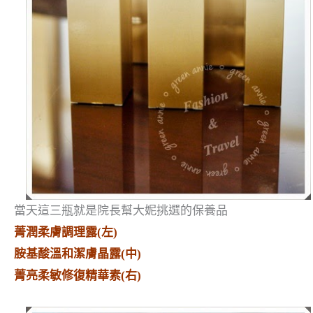
當天這三瓶就是院長幫大妮挑選的保養品
菁潤柔膚調理露(左)
胺基酸溫和潔膚晶露(中)
菁亮柔敏修復精華素(右)