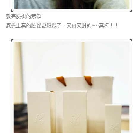
敷完臉後的素顏
感覺上真的臉變更細緻了，又白又滑的~~真棒！！