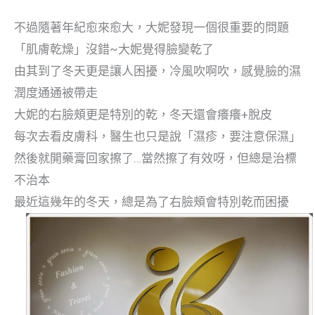
不過隨著年紀愈來愈大，大妮發現一個很重要的問題
「肌膚乾燥」沒錯~大妮覺得臉變乾了
由其到了冬天更是讓人困擾，冷風吹啊吹，感覺臉的濕
潤度通通被帶走
大妮的右臉頰更是特別的乾，冬天還會癢癢+脫皮
每次去看皮膚科，醫生也只是說「濕疹，要注意保濕」
然後就開藥膏回家擦了…當然擦了有效呀，但總是治標
不治本
最近這幾年的冬天，總是為了右臉頰會特別乾而困擾