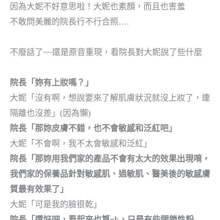
因為大妮不好意思啦！大妮也素顏，而且也
害羞
不敢問美麗的院長行不行合照….
不廢話了~~還是原音重現，看院長對大妮說了些什麼
院長「妳有上妝嗎？」
大妮「沒有啊，想說要來了解肌膚狀況就沒上妝了，連
隔離也沒差」(因為懶)
院長「那妳皮膚不錯，也不會敏感和泛紅吧」
大妮「不會啊，我不太會敏感和泛紅」
院長「那妳用我們家的產品不會有太大的效果出現唷，
我們家的保養品針對敏感肌、過敏肌、醫美後的敏感膚
質最有效果了」
大妮「可是我的臉很乾」
院長「還好吧，看起來也算ok，只是有些閉鎖性粉