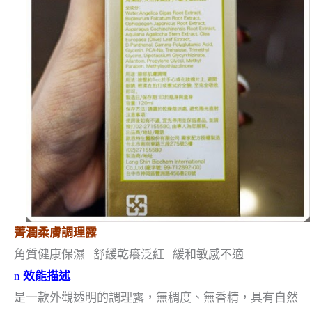
菁潤柔膚調理露
角質健康保濕
舒緩乾癢泛紅
緩和敏感不適
n
效能描述
是一款外觀透明的調理露，無稠度、無香精，具有自然