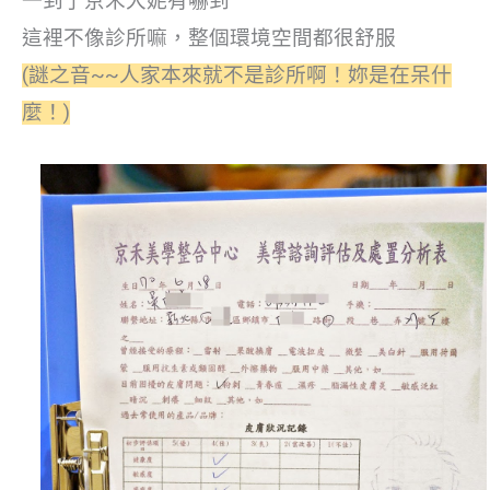
一到了京禾大妮有嚇到
這裡不像診所嘛，整個環境空間都很
舒服
(謎之音~~人家本來就不是診所啊！妳是在呆什
麼！)