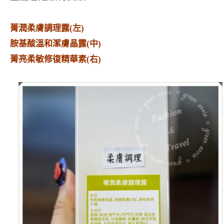
菁潤柔膚調理露(左)
胺基酸溫和潔膚晶露(中)
菁亮柔敏修復精華素(右)