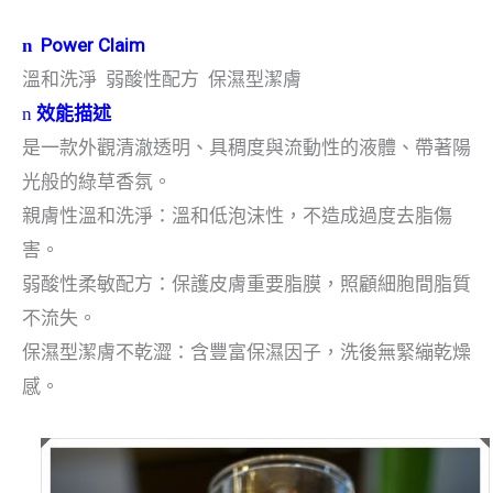
Power Claim
n
溫和洗淨
弱酸性配方
保濕型潔膚
n
效能描述
是一款外觀清澈透明、具稠度與流動性的液體、帶著陽
光般的綠草香氛。
親膚性溫和洗淨：
溫和低泡沫性，不造成過度去脂傷
害。
弱酸性柔敏配方：保護皮膚重要脂膜，照顧細胞間脂質
不流失。
保濕型潔膚不乾澀：含豐富保濕因子，
洗後無緊繃乾燥
感。