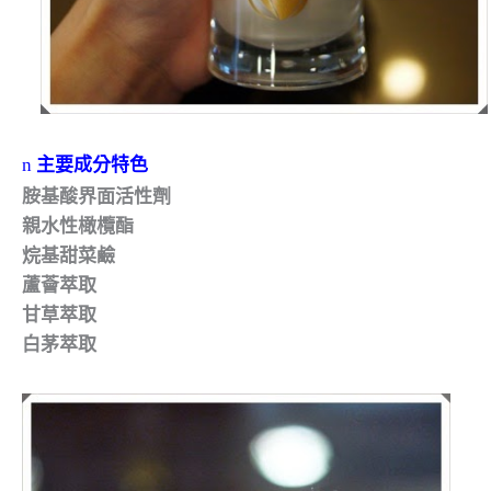
n
主要成分特色
胺基酸界面活性劑
親水性橄欖酯
烷基甜菜鹼
蘆薈萃取
甘草萃取
白茅萃取