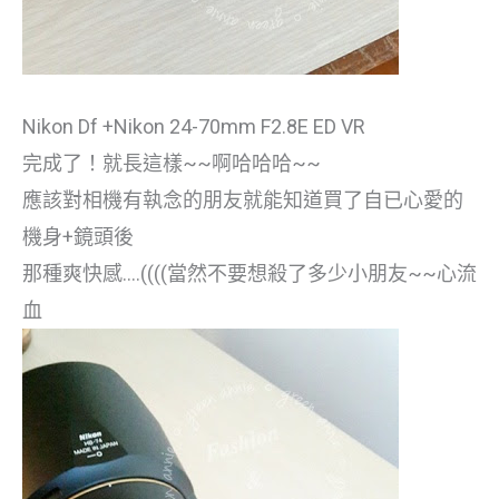
Nikon Df +Nikon 24-70mm F2.8E ED VR
完成了！就長這樣~~啊哈哈哈~~
應該對相機有執念的朋友就能知道買了自已心愛的
機身+鏡頭後
那種爽快感….((((當然不要想殺了多少小朋友~~心流
血