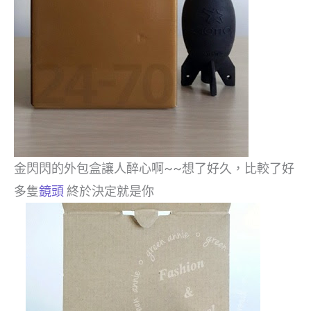
金閃閃的外包盒讓人醉心啊~~想了好久，比較了好
多隻
鏡頭
終於決定就是你