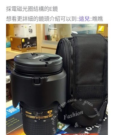
採電磁光圈結構的E鏡
想看更詳細的鏡頭介紹可以到
::這兒::
瞧瞧