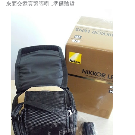
來面交還真緊張咧…準備驗貨