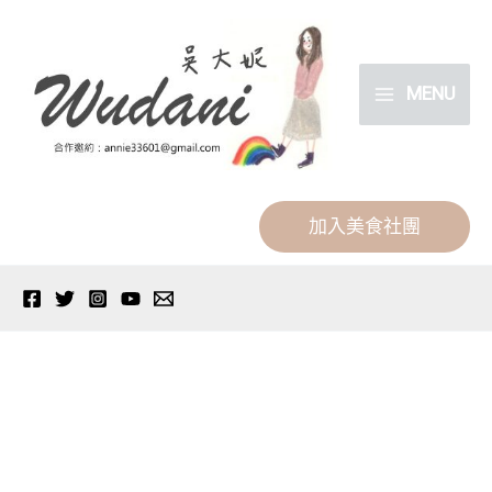
跳
分
至
類
主
MENU
要
內
容
加入美食社團