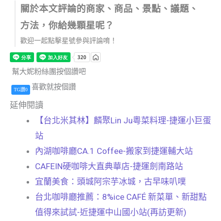
關於本文評論的商家、商品、景點、議題、
方法，你給幾顆星呢？
歡迎一起點擊星號參與評論唷！
幫大妮粉絲團按個讚吧
喜歡就按個讚
TG讚0
延伸閱讀
【台北米其林】麟聚Lin Ju粵菜料理-捷運小巨蛋
站
內湖咖啡廳CA.1 Coffee-搬家到捷運輔大站
CAFEIN硬咖啡大直典華店-捷運劍南路站
宜蘭美食：頭城阿宗芋冰城，古早味叭噗
台北咖啡廳推薦：8%ice CAFÉ 新菜單、新甜點
值得來試試-近捷運中山國小站(再訪更新)