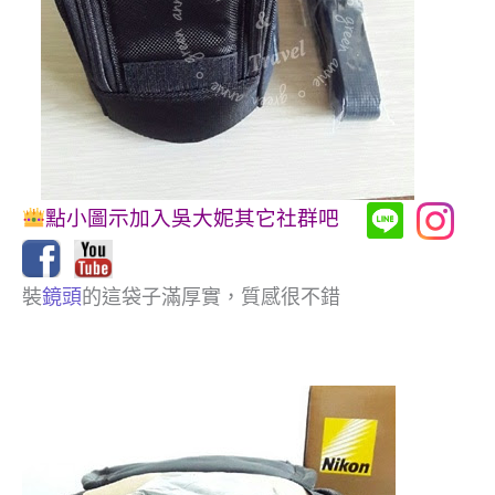
點小圖示加入吳大妮其它社群吧
裝
鏡頭
的這袋子滿厚實，質感很不錯