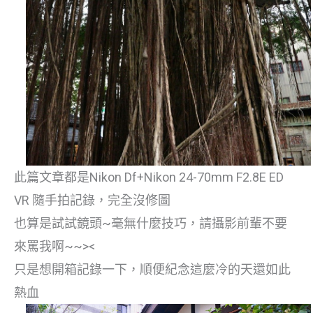
此篇文章都是Nikon Df+Nikon 24-70mm F2.8E ED
VR 隨手拍記錄，完全沒修圖
也算是試試鏡頭~毫無什麼技巧，請攝影前輩不要
來罵我啊~~><
只是想開箱記錄一下，順便紀念這麼冷的天還如此
熱血