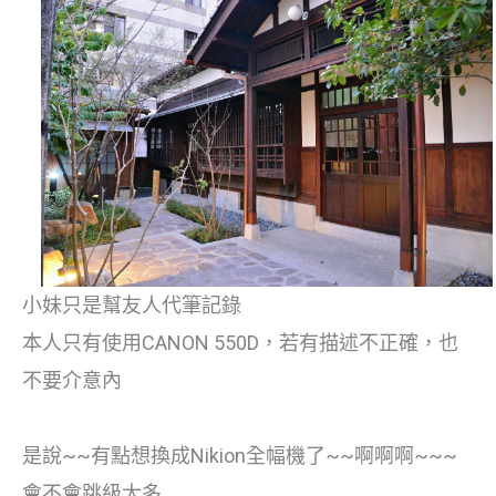
小妹只是幫友人代筆記錄
本人只有使用CANON 550D，若有描述不正確，也
不要介意內
是說~~有點想換成Nikion全幅機了~~啊啊啊~~~
會不會跳級太多