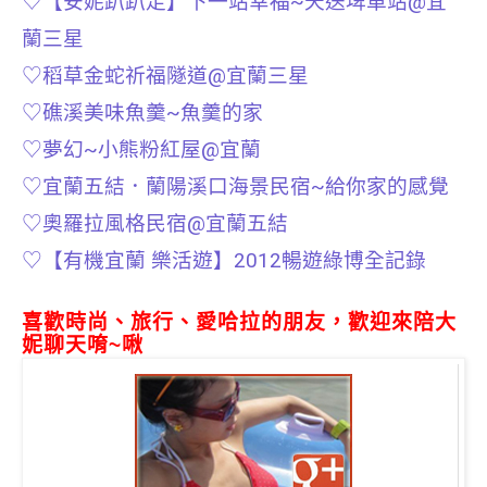
♡【安妮趴趴走】下一站幸福~天送埤車站@宜
蘭三星
♡稻草金蛇祈福隧道@宜蘭三星
♡礁溪美味魚羹~魚羹的家
♡夢幻~小熊粉紅屋@宜蘭
♡宜蘭五結．蘭陽溪口海景民宿~給你家的感覺
♡奧羅拉風格民宿@宜蘭五結
♡【有機宜蘭 樂活遊】2012暢遊綠博全記錄
喜歡時尚、旅行、愛哈拉的朋友，歡迎來陪大
妮聊天唷~啾