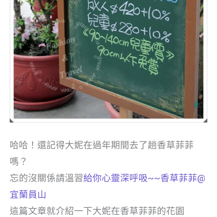
哈哈！還記得大妮在過年期間去了趟香草菲菲
嗎？
忘的沒關係請溫習
給你心靈深呼吸~~香草菲菲@
宜蘭員山
這篇文章就介紹一下大妮在香草菲菲的花園