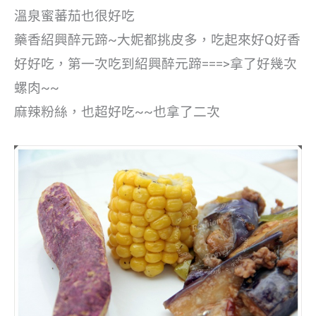
溫泉蜜蕃茄也很好吃
藥香紹興醉元蹄~大妮都挑皮多，吃起來好Q好香
好好吃，第一次吃到紹興醉元蹄===>拿了好幾次
螺肉~~
麻辣粉絲，也超好吃~~也拿了二次