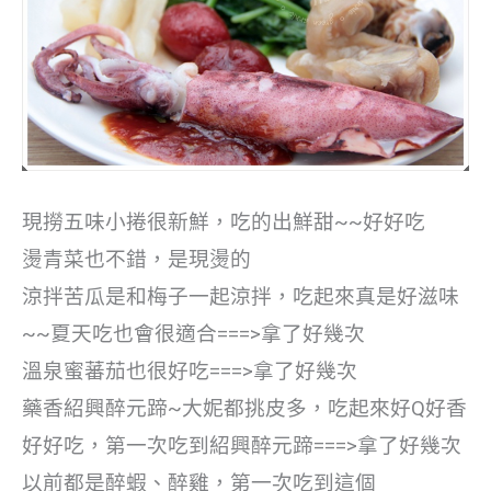
現撈五味小捲很新鮮，吃的出鮮甜~~好好吃
燙青菜也不錯，是現燙的
涼拌苦瓜是和梅子一起涼拌，吃起來真是好滋味
~~夏天吃也會很適合===>拿了好幾次
溫泉蜜蕃茄也很好吃===>拿了好幾次
藥香紹興醉元蹄~大妮都挑皮多，吃起來好Q好香
好好吃，第一次吃到紹興醉元蹄===>拿了好幾次
以前都是醉蝦、醉雞，第一次吃到這個