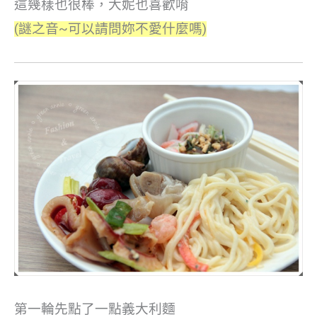
這幾樣也很棒，大妮也喜歡唷
(謎之音~可以請問妳不愛什麼嗎)
第一輪先點了一點義大利麵