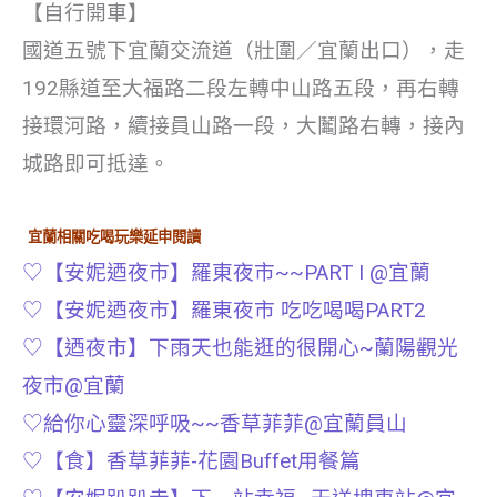
【自行開車】
國道五號下宜蘭交流道（壯圍／宜蘭出口），走
192縣道至大福路二段左轉中山路五段，再右轉
接環河路，續接員山路一段，大鬮路右轉，接內
城路即可抵達。
宜蘭相關吃喝玩樂延申閱讀
♡【安妮迺夜市】羅東夜市~~PART I @宜蘭
♡【安妮迺夜市】羅東夜市 吃吃喝喝PART2
♡【迺夜市】下雨天也能逛的很開心~蘭陽觀光
夜市@宜蘭
♡給你心靈深呼吸~~香草菲菲@宜蘭員山
♡【食】香草菲菲-花園Buffet用餐篇