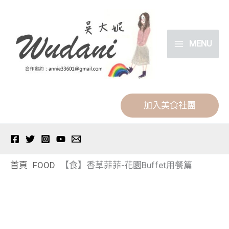
跳
分
至
類
主
MENU
要
內
容
加入美食社團
首頁
FOOD
【食】香草菲菲-花園Buffet用餐篇