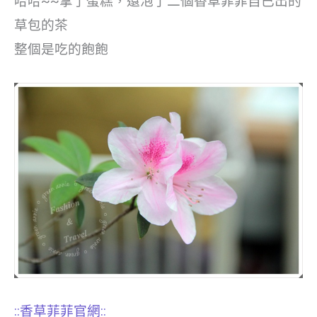
哈哈~~拿了蛋糕，還泡了二個香草菲菲自已出的
草包的茶
整個是吃的飽飽
::香草菲菲官網::