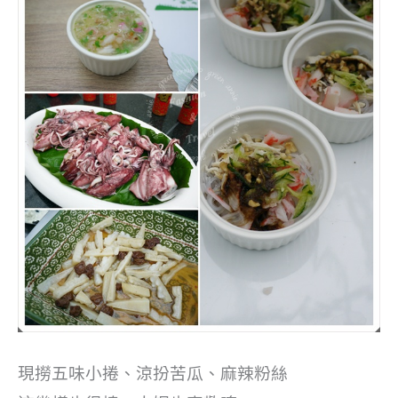
現撈五味小捲、涼扮苦瓜、麻辣粉絲