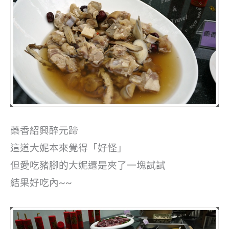
藥香紹興醉元蹄
這道大妮本來覺得「好怪」
但愛吃豬腳的大妮還是夾了一塊試試
結果好吃內~~