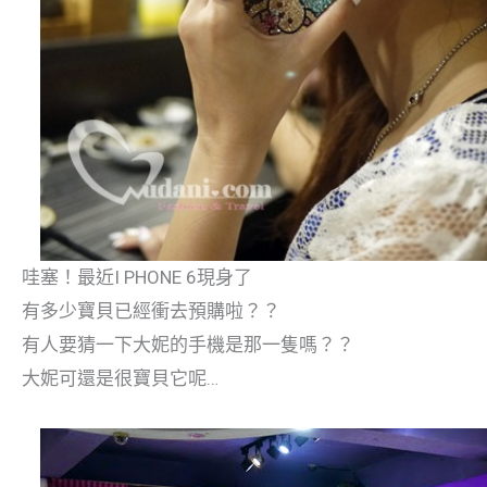
哇塞！最近I PHONE 6現身了
有多少寶貝已經衝去預購啦？？
有人要猜一下大妮的手機是那一隻嗎？？
大妮可還是很寶貝它呢…