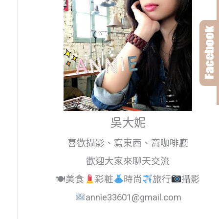
吳大妮
喜歡攝影、寫東西、窩咖啡廳
歡迎大家來聊天交流
🍽美食
彩粧
時尚
旅行
攝影
annie33601@gmail.com