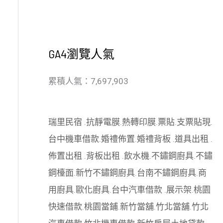
GA4瀏覽人氣
累積人氣：7,697,903
瑞里民宿
.
抗靜電膜
.
熱轉印膜
.
票貼
.
支票貼現
.
台中機車借款
.
婚禮佈置
.
婚禮背板
.
道具出租
.
佈置出租
.
背板出租
.
飲水機
.
不鏽鋼廚具
.
不鏽
鋼檯面
.
新竹不鏽鋼廚具
.
台南不鏽鋼廚具
.
商
用廚具
.
歐化廚具
.
台中汽車借款
.
展示架
.
桃園
快速借款
.
桃園當鋪
.
新竹當舖
.
竹北當舖
.
竹北