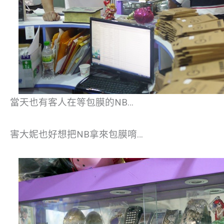
當天也有客人在等包膜的NB…
害大妮也好想把NB拿來包膜唷…