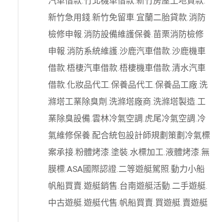
汽車借款
.
竹北機車借款
.
新竹房屋土地貸款
.
新竹急用錢
.
新竹免留車
.
宜蘭二胎貸款
.
消防
檢修申報
.
消防設備維護保養
.
苗栗消防檢修
申報
.
消防系統維護
.
沙鹿汽車借款
.
沙鹿機車
借款
.
梧棲汽車借款
.
梧棲機車借款
.
清水汽車
借款
.
化妝品代工
.
保養品代工
.
保養品工廠
.
洗
滌塔工業除臭劑
.
洗滌塔廠商
.
洗滌塔製造
.
工
業除臭設備
.
雲林冷氣空調
.
虎尾冷氣空調
.
冷
氣維修保養
.
配合統包設計師規劃策劃
冷氣標
案承接
.
粉體烤漆
.
塗裝
.
水標加工
.
液體烤漆
.
無
膜標
.
ASA國際認證
.
二等遊艇駕照
.
動力小船
帆船買賣
.
遊艇銷售
.
台南遊艇活動
.
二手遊艇
.
中古遊艇
.
遊艇代售
.
帆船買賣
.
買遊艇
.
賣遊艇