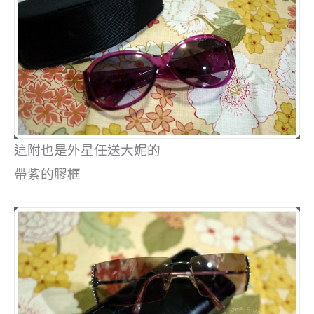
這附也是外星任送大妮的
帶紫的膠框