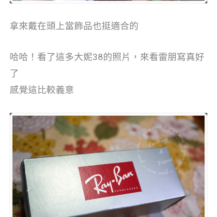
拿來戴在頭上當飾品也挺適合的
哈哈！看了這多大妮38的照片，來看雷朋寫真好
了
感覺這比較義意