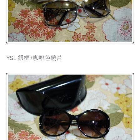
YSL 銀框+咖啡色鏡片