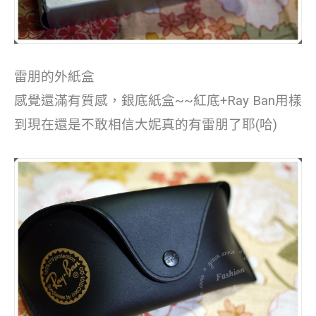
雷朋的外紙盒
感覺還滿有質感，銀底紙盒~~紅底+Ray Ban用樣
到現在還是不敢相信大妮真的有雷朋了耶(哈)