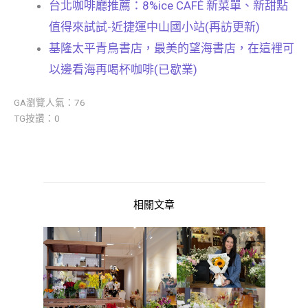
台北咖啡廳推薦：8%ice CAFÉ 新菜單、新甜點
值得來試試-近捷運中山國小站(再訪更新)
基隆太平青鳥書店，最美的望海書店，在這裡可
以邊看海再喝杯咖啡(已歇業)
GA瀏覽人氣：76
TG按讚：0
相關文章