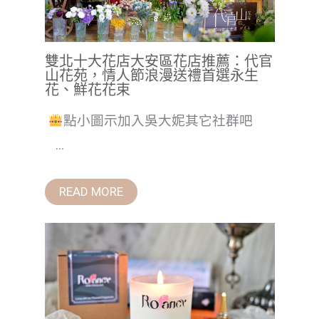
雙北十大花店大安區花店推薦：代官
山花苑，情人節浪漫送禮首選永生
花、鮮花花束
點小圖示加入吳大妮其它社群吧
...
READ MORE