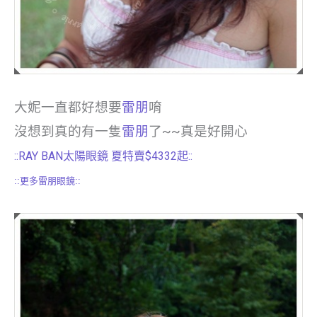
大妮一直都好想要
雷朋
唷
沒想到真的有一隻
雷朋
了~~真是好開心
::RAY BAN太陽眼鏡 夏特賣$4332起::
::更多雷朋眼鏡::