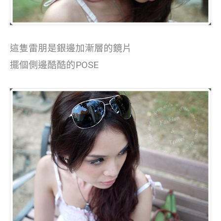
這隻雷朋是銀邊加漸層的鏡片
擺個側邊酷酷的POSE