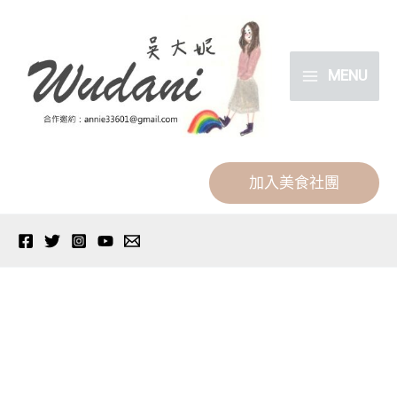
跳
分
至
類
主
MENU
要
內
容
加入美食社團