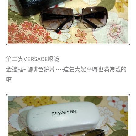
第二隻VERSACE眼鏡
金邊框+咖啡色鏡片~~這隻大妮平時也滿常戴的
唷