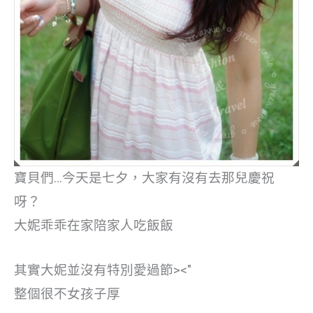
寶貝們…今天是七夕，大家有沒有去那兒慶祝
呀？
大妮乖乖在家陪家人吃飯飯
其實大妮並沒有特別愛過節><"
整個很不女孩子厚