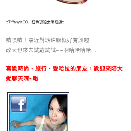
::Tiffany&CO. 紅色琥珀太陽眼鏡::
嘖嘖嘖！最近對琥珀膠框好有興趣
改天也來去試戴試試~~啊哈哈哈哈….
喜歡時尚、旅行、愛哈拉的朋友，歡迎來陪大
妮聊天唷~啾