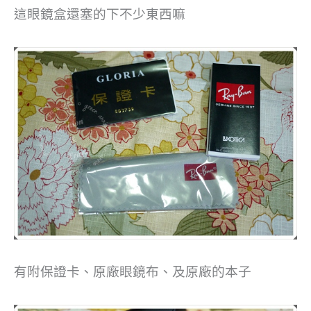
這眼鏡盒還塞的下不少東西嘛
有附保證卡、原廠眼鏡布、及原廠的本子