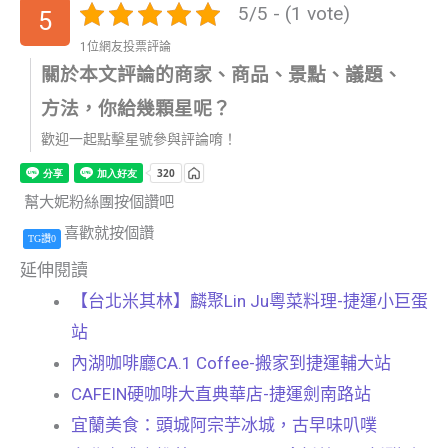
5/5 - (1 vote)
5
1位網友投票評論
關於本文評論的商家、商品、景點、議題、
方法，你給幾顆星呢？
歡迎一起點擊星號參與評論唷！
幫大妮粉絲團按個讚吧
喜歡就按個讚
TG讚0
延伸閱讀
【台北米其林】麟聚Lin Ju粵菜料理-捷運小巨蛋
站
內湖咖啡廳CA.1 Coffee-搬家到捷運輔大站
CAFEIN硬咖啡大直典華店-捷運劍南路站
宜蘭美食：頭城阿宗芋冰城，古早味叭噗