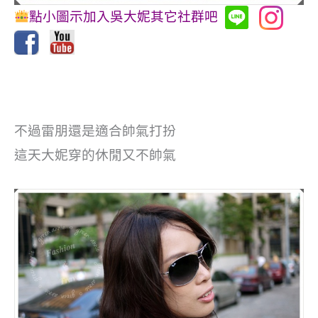
點小圖示加入吳大妮其它社群吧
不過雷朋還是適合帥氣打扮
這天大妮穿的休閒又不帥氣