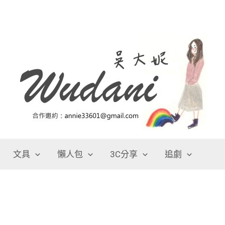
文具
懶人包
3C分享
追劇