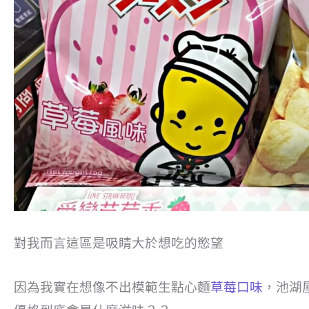
對我而言這區是吸睛大於想吃的慾望
因為我實在想像不出模範生點心麵
草莓口味
，池湖