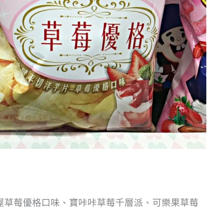
屋草莓優格口味、寶咔咔草莓千層派、可樂果草莓