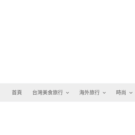
跳
至
主
要
內
容
首頁
台灣美食旅行
海外旅行
時尚