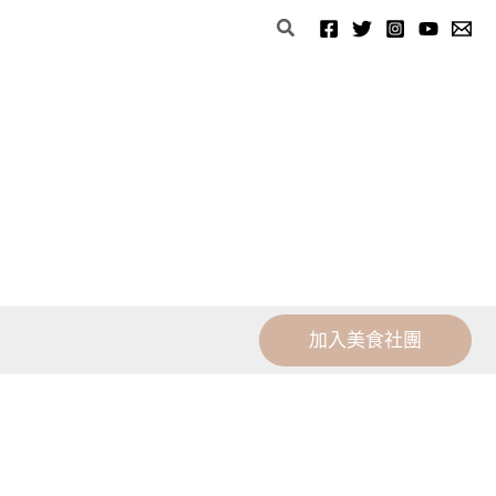
分
搜
類
尋
加入美食社團