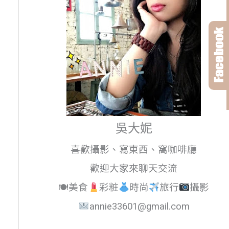
吳大妮
喜歡攝影、寫東西、窩咖啡廳
歡迎大家來聊天交流
🍽美食
彩粧
時尚
旅行
攝影
annie33601@gmail.com