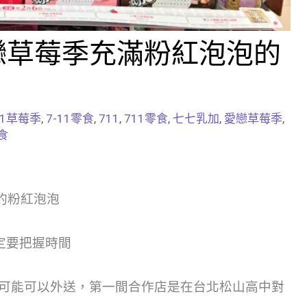
愛戀草莓季充滿粉紅泡泡的
11草莓季
,
7-11零食
,
711
,
711零食
,
七七乳加
,
愛戀草莓季
,
食
區的粉紅泡泡
定要把握時間
，也有可能可以外送，第一間合作店是在台北松山高中對