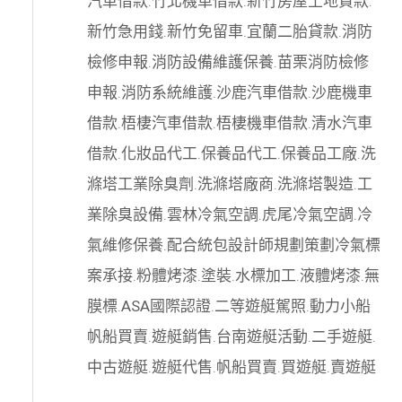
汽車借款
.
竹北機車借款
.
新竹房屋土地貸款
.
新竹急用錢
.
新竹免留車
.
宜蘭二胎貸款
.
消防
檢修申報
.
消防設備維護保養
.
苗栗消防檢修
申報
.
消防系統維護
.
沙鹿汽車借款
.
沙鹿機車
借款
.
梧棲汽車借款
.
梧棲機車借款
.
清水汽車
借款
.
化妝品代工
.
保養品代工
.
保養品工廠
.
洗
滌塔工業除臭劑
.
洗滌塔廠商
.
洗滌塔製造
.
工
業除臭設備
.
雲林冷氣空調
.
虎尾冷氣空調
.
冷
氣維修保養
.
配合統包設計師規劃策劃
冷氣標
案承接
.
粉體烤漆
.
塗裝
.
水標加工
.
液體烤漆
.
無
膜標
.
ASA國際認證
.
二等遊艇駕照
.
動力小船
帆船買賣
.
遊艇銷售
.
台南遊艇活動
.
二手遊艇
.
中古遊艇
.
遊艇代售
.
帆船買賣
.
買遊艇
.
賣遊艇