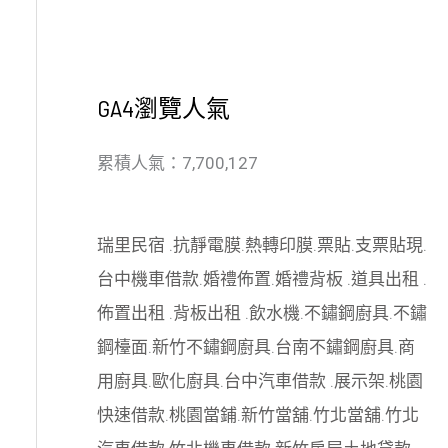
GA4瀏覽人氣
累積人氣：7,700,127
瑞里民宿
.
抗靜電膜
.
熱轉印膜
.
票貼
.
支票貼現
.
台中機車借款
.
婚禮佈置
.
婚禮背板
.
道具出租
.
佈置出租
.
背板出租
.
飲水機
.
不鏽鋼廚具
.
不鏽
鋼檯面
.
新竹不鏽鋼廚具
.
台南不鏽鋼廚具
.
商
用廚具
.
歐化廚具
.
台中汽車借款
.
展示架
.
桃園
快速借款
.
桃園當鋪
.
新竹當舖
.
竹北當舖
.
竹北