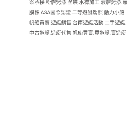
案承接
.
粉體烤漆
.
塗裝
.
水標加工
.
液體烤漆
.
無
膜標
.
ASA國際認證
.
二等遊艇駕照
.
動力小船
帆船買賣
.
遊艇銷售
.
台南遊艇活動
.
二手遊艇
.
中古遊艇
.
遊艇代售
.
帆船買賣
.
買遊艇
.
賣遊艇