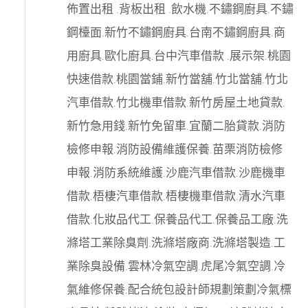
佈置出租
.
背板出租
.
飲水機
.
不鏽鋼廚具
.
不鏽
鋼檯面
.
新竹不鏽鋼廚具
.
台南不鏽鋼廚具
.
商
用廚具
.
歐化廚具
.
台中汽車借款
.
展示架
.
桃園
快速借款
.
桃園當鋪
.
新竹當舖
.
竹北當舖
.
竹北
汽車借款
.
竹北機車借款
.
新竹房屋土地貸款
.
新竹急用錢
.
新竹免留車
.
宜蘭二胎貸款
.
消防
檢修申報
.
消防設備維護保養
.
苗栗消防檢修
申報
.
消防系統維護
.
沙鹿汽車借款
.
沙鹿機車
借款
.
梧棲汽車借款
.
梧棲機車借款
.
清水汽車
借款
.
化妝品代工
.
保養品代工
.
保養品工廠
.
洗
滌塔工業除臭劑
.
洗滌塔廠商
.
洗滌塔製造
.
工
業除臭設備
.
雲林冷氣空調
.
虎尾冷氣空調
.
冷
氣維修保養
.
配合統包設計師規劃策劃
冷氣標