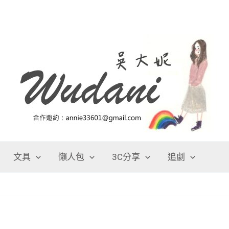
文具
懶人包
3C分享
追劇