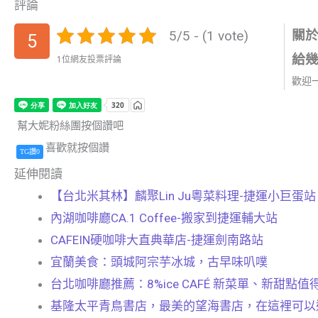
評論
5/5 - (1 vote)
關
5
給
1位網友投票評論
歡迎
幫大妮粉絲團按個讚吧
喜歡就按個讚
TG讚0
延伸閱讀
【台北米其林】麟聚Lin Ju粵菜料理-捷運小巨蛋站
內湖咖啡廳CA.1 Coffee-搬家到捷運輔大站
CAFEIN硬咖啡大直典華店-捷運劍南路站
宜蘭美食：頭城阿宗芋冰城，古早味叭噗
台北咖啡廳推薦：8%ice CAFÉ 新菜單、新甜點
基隆太平青鳥書店，最美的望海書店，在這裡可以邊