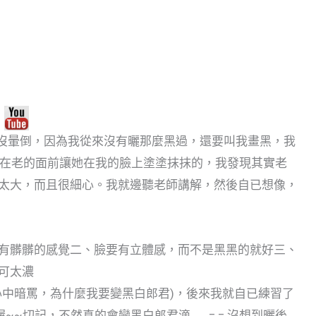
也沒暈倒，因為我從來沒有曬那麼黑過，還要叫我畫黑，我
坐在老的面前讓她在我的臉上塗塗抹抹的，我發現其實老
太大，而且很細心。我就邊聽老師講解，然後自已想像，
有髒髒的感覺二、臉要有立體感，而不是黑黑的就好三、
可太濃
心中暗罵，為什麼我要變黑白郎君)，後來我就自已練習了
~切記，不然真的會變黑白郎君滴…….=.= 沒想到曬後