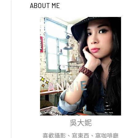
ABOUT ME
吳大妮
喜歡攝影、寫東西、窩咖啡廳