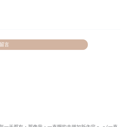
留言
天都有，那像我，一直懶的去增加新內容 = . = (一直