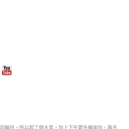
要到公司輪班，所以起了個大早，加上下午要先練瑜加，再去