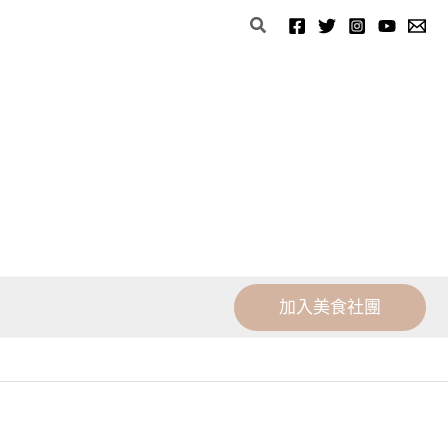
分
搜
類
尋
加入美食社團