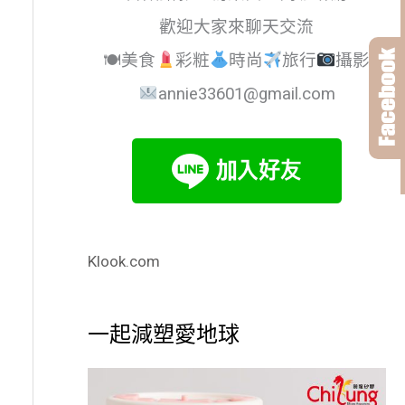
歡迎大家來聊天交流
🍽美食
彩粧
時尚
旅行
攝影
annie33601@gmail.com
Klook.com
一起減塑愛地球