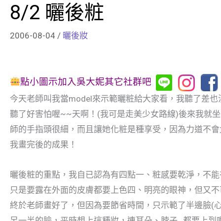
8/2 曬後粧
2006-08-04
/
曬後妝
點小圖示加入吳大妮其它社群吧
今天老師叫我當model來示範曬粧給大家看，我聽了差
聽了好害怕喔~~天啊！(我可是走美少女路線)後來我就
師的手指頭很細，而且讓她化粧是種享受，因為力道不會
我畫完後的成果！
曬後粧的重點，我自已認為有四點一、粧感要乾淨，不能
只是要露在外面的皮膚都要上色四、明亮的眼神，但又不
終於老師畫好了，但因為要節省時間，只示範了半邊臉(
另一半的臉，平時想上這種妝，連耳朵、脖子…都要上到喔~