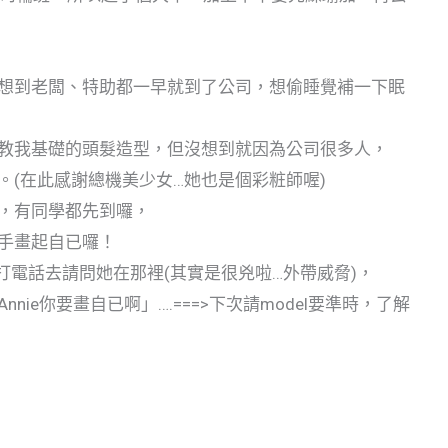
想到老闆、特助都一早就到了公司，想偷睡覺補一下眠
教我基礎的頭髮造型，但沒想到就因為公司很多人，
(在此感謝總機美少女…她也是個彩粧師喔)
，有同學都先到囉，
手畫起自已囉！
打電話去請問她在那裡(其實是很兇啦…外帶威脅)，
e你要畫自已啊」….===>下次請model要準時，了解