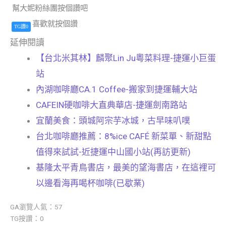
幫大妮粉絲團按個讚吧
喜歡就按個讚
TG讚0
延伸閱讀
【台北米其林】麟聚Lin Ju粵菜料理-捷運小巨蛋
站
內湖咖啡廳CA.1 Coffee-搬家到捷運輔大站
CAFEIN硬咖啡大直典華店-捷運劍南路站
宜蘭美食：頭城阿宗芋冰城，古早味叭噗
台北咖啡廳推薦：8%ice CAFÉ 新菜單、新甜點
值得來試試-近捷運中山國小站(再訪更新)
基隆太平青鳥書店，最美的望海書店，在這裡可
以邊看海再喝杯咖啡(已歇業)
GA瀏覽人氣：57
TG按讚：0