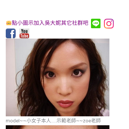
點小圖示加入吳大妮其它社群吧
model~~小女子本人…..示範老師~~zoe老師