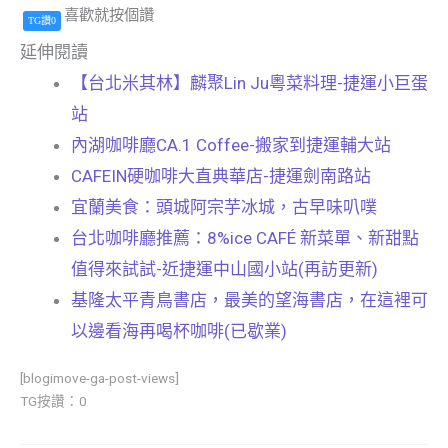
喜歡就按個讚
TG讚0
延伸閱讀
【台北米其林】麟聚Lin Ju粵菜料理-捷運小巨蛋
站
內湖咖啡廳CA.1 Coffee-搬家到捷運輔大站
CAFEIN硬咖啡大直典華店-捷運劍南路站
宜蘭美食：頭城阿宗芋冰城，古早味叭噗
台北咖啡廳推薦：8%ice CAFÉ 新菜單、新甜點
值得來試試-近捷運中山國小站(再訪更新)
基隆太平青鳥書店，最美的望海書店，在這裡可
以邊看海再喝杯咖啡(已歇業)
[blogimove-ga-post-views]
TG按讚：0