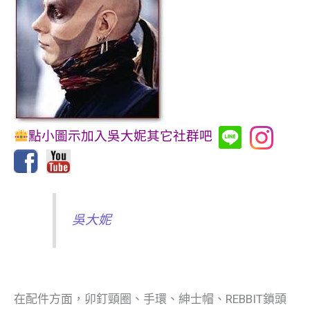
點小圖示加入吳大妮其它社群吧
吳大妮
在配件方面，卯釘頸圈、手環、紳士帽、REBBIT鎖頭