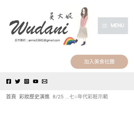
跳
分
至
類
主
MENU
要
內
容
加入美食社團
首頁
彩妝歷史演進
8/25 ….七○年代彩粧示範