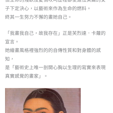
但生命的殘缺及愛情坎坷歷程卻使這位美麗的女
子下定決心，以藝術來作為生命的燃料。
終其一生努力不懈的畫她自己。
「我畫我自己，故我存在」正是芙烈達．卡蘿的
宣言。
她繪畫風格裡強烈的的自傳性質和對身體的感
知，
是「藝術史上唯一剖開心胸以生理的寫實來表現
真實感覺的畫家」。