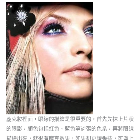
龐克妝裡面，眼線的描繪是很重要的，首先先抹上片狀
的眼影，顏色包括紅色、藍色等誇張的色系，再將眼線
描繪出來，就很有龐克效果，如果想更誇張些，可塗上