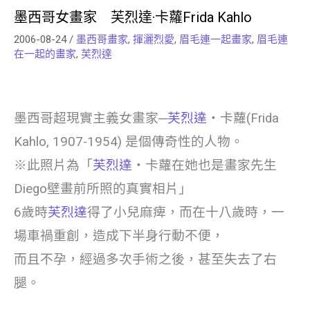
墨西哥女畫家 芙烈達·卡蘿Frida Kahlo
2006-08-24
/
墨西哥畫家
,
揮灑烈愛
,
眉毛連一起畫家
,
眉毛連
在一起的畫家
,
芙烈達
墨西哥超現實主義女畫家─
芙烈達
‧卡蘿(Frida
Kahlo, 1907-1954) 是個傳奇性的人物。
※此照片為「
芙烈達
‧卡蘿在她也是畫家先生
Diego壁畫前所照的真實相片」
6歲時
芙烈達
得了小兒麻痺，而在十八歲時，一
場車禍重創，造成下半身行動不便，
而且不孕，經過多次手術之後，甚至失去了右
腿。