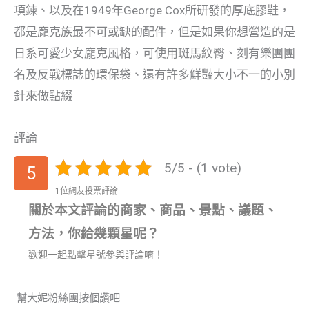
項鍊、以及在1949年George Cox所研發的厚底膠鞋，
都是龐克族最不可或缺的配件，但是如果你想營造的是
日系可愛少女龐克風格，可使用斑馬紋臀、刻有樂團團
名及反戰標誌的環保袋、還有許多鮮豔大小不一的小別
針來做點綴
評論
5/5 - (1 vote)
5
1位網友投票評論
關於本文評論的商家、商品、景點、議題、
方法，你給幾顆星呢？
歡迎一起點擊星號參與評論唷！
幫大妮粉絲團按個讚吧