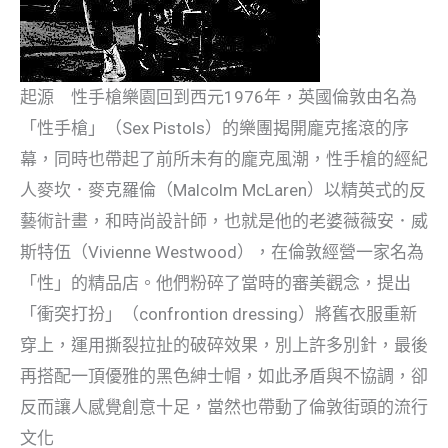
起源 性手槍樂園回到西元1976年，英國倫敦由名為
「性手槍」（Sex Pistols）的樂團揭開龐克搖滾的序
幕，同時也帶起了前所未有的龐克風潮，性手槍的經紀
人麥坎．麥克羅倫（Malcolm McLaren）以精英式的反
藝術計畫，和時尚設計師，也就是他的老婆薇薇安．威
斯特伍（Vivienne Westwood），在倫敦經營一家名為
「性」的精品店。他們粉碎了當時的審美觀念，提出
「衝突打扮」（confrontion dressing）將舊衣服重新
穿上，運用撕裂拉扯的破碎效果，別上許多別針，最後
再搭配一頂優雅的黑色紳士帽，如此矛盾與不協調，卻
反而讓人感覺創意十足，當然也帶動了倫敦街頭的流行
文化