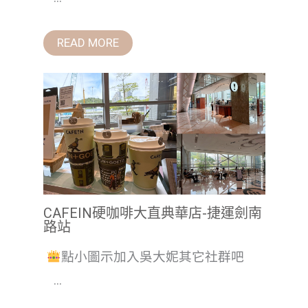
READ MORE
CAFEIN硬咖啡大直典華店-捷運劍南
路站
點小圖示加入吳大妮其它社群吧
...