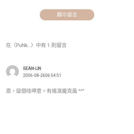
顯示留言
在〈PuNk…〉中有 1 則留言
SEAN-LIN
2006-08-2606:54:51
恩，這個哇呷意。有搖滾龐克風 ^^”