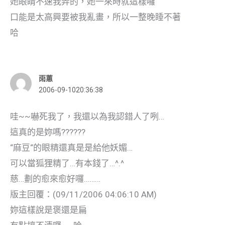
她眼睛不速我弄的，她一來時就這樣囉
口能是太高興要被我亂畫，所以一整晚睡不著
哈
雨蕙
2006-09-1020:36:38
哇~~嚇死我了，我還以為我認錯人了咧…
這真的是妳嗎??????
“麻豆“的眼精還真是是給他妖媚…
可以當狐狸精了…有本錢了…^.^
慈…劃的愈來愈好囉………
版主回覆：(09/11/2006 04:06:10 AM)
妳這樣說是褒還是扁