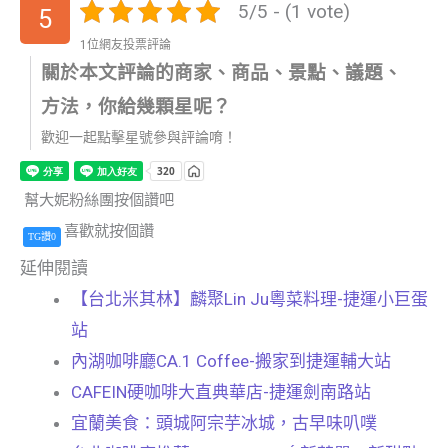
5/5 - (1 vote)
5
1位網友投票評論
關於本文評論的商家、商品、景點、議題、
方法，你給幾顆星呢？
歡迎一起點擊星號參與評論唷！
幫大妮粉絲團按個讚吧
喜歡就按個讚
TG讚0
延伸閱讀
【台北米其林】麟聚Lin Ju粵菜料理-捷運小巨蛋
站
內湖咖啡廳CA.1 Coffee-搬家到捷運輔大站
CAFEIN硬咖啡大直典華店-捷運劍南路站
宜蘭美食：頭城阿宗芋冰城，古早味叭噗