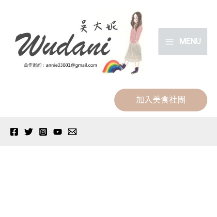
跳
分
至
類
主
MENU
要
內
容
加入美食社團