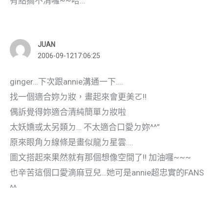
有點搞不清囉~~哈…
JUAN
2006-09-1217:06:25
ginger…下次跟annie溝通一下….
找一個適合妳ㄉ妝，畫起來會更美ㄛ!!
偶訴覺得妳適合清純簡單ㄉ妝啦
太妖嬌或太另類ㄉ… 不太適合口愛ㄉ妳^^”
原來眼角ㄉ線條是畫似龍ㄉ星雲….
圖文搭起來果然就有那個想像空間了!! 加油囉~~~
也辛苦這個口愛滴麻豆兒…她可是annie超忠實的FANS
^^