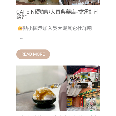
CAFEIN硬咖啡大直典華店-捷運劍南
路站
點小圖示加入吳大妮其它社群吧
...
READ MORE