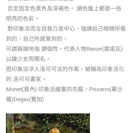
否定固定色黑色及深褐色。 調色盤上都是一些
明亮的色彩。
對印象派而言自我乃是中心，強調自己眼睛所看
到的、自己所感覺到的，
可謂極端地強 調個性。代表人物Renoir(雷諾瓦)
以繪少女而聞名，
把印象派滲入洛可可派的作風，被稱為印象派化
的 洛可可畫家。
Monet(莫內) 印象派繪畫的先驅。Pissarro(畢沙
羅)Degas(竇加)