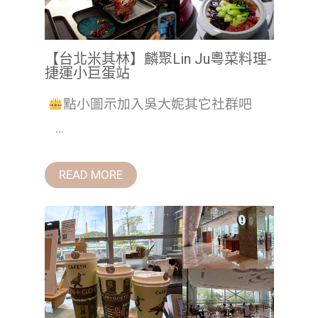
【台北米其林】麟聚Lin Ju粵菜料理-
捷運小巨蛋站
點小圖示加入吳大妮其它社群吧
...
READ MORE