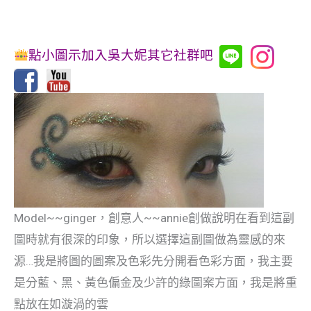
點小圖示加入吳大妮其它社群吧
Model~~ginger，創意人~~annie創做說明在看到這副
圖時就有很深的印象，所以選擇這副圖做為靈感的來
源…我是將圖的圖案及色彩先分開看色彩方面，我主要
是分藍、黑、黃色偏金及少許的綠圖案方面，我是將重
點放在如漩渦的雲