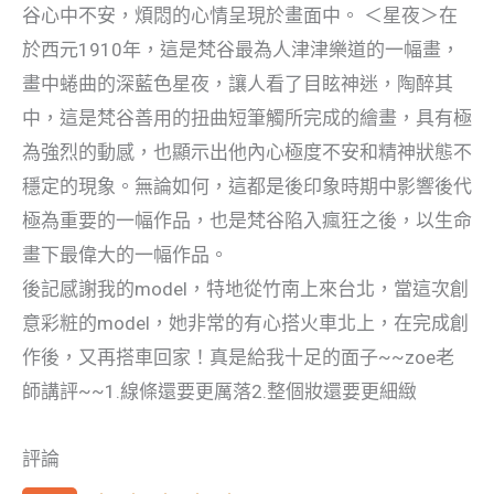
谷心中不安，煩悶的心情呈現於畫面中。 ＜星夜＞在
於西元1910年，這是梵谷最為人津津樂道的一幅畫，
畫中蜷曲的深藍色星夜，讓人看了目眩神迷，陶醉其
中，這是梵谷善用的扭曲短筆觸所完成的繪畫，具有極
為強烈的動感，也顯示出他內心極度不安和精神狀態不
穩定的現象。無論如何，這都是後印象時期中影響後代
極為重要的一幅作品，也是梵谷陷入瘋狂之後，以生命
畫下最偉大的一幅作品。
後記感謝我的model，特地從竹南上來台北，當這次創
意彩粧的model，她非常的有心搭火車北上，在完成創
作後，又再搭車回家！真是給我十足的面子~~zoe老
師講評~~1.線條還要更厲落2.整個妝還要更細緻
評論