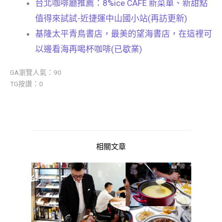
台北咖啡廳推薦：8%ice CAFÉ 新菜單、新甜點
值得來試試-近捷運中山國小站(再訪更新)
基隆太平青鳥書店，最美的望海書店，在這裡可
以邊看海再喝杯咖啡(已歇業)
GA瀏覽人氣：90
TG按讚：0
相關文章