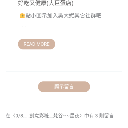
好吃又健康(大巨蛋店)
點小圖示加入吳大妮其它社群吧
...
READ MORE
顯示留言
在〈9/8……創意彩粧….梵谷~~星夜〉中有 3 則留言