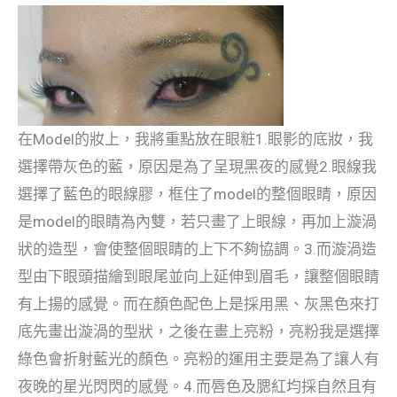
在Model的妝上，我將重點放在眼粧1.眼影的底妝，我
選擇帶灰色的藍，原因是為了呈現黑夜的感覺2.眼線我
選擇了藍色的眼線膠，框住了model的整個眼睛，原因
是model的眼睛為內雙，若只畫了上眼線，再加上漩渦
狀的造型，會使整個眼睛的上下不夠協調。3.而漩渦造
型由下眼頭描繪到眼尾並向上延伸到眉毛，讓整個眼睛
有上揚的感覺。而在顏色配色上是採用黑、灰黑色來打
底先畫出漩渦的型狀，之後在畫上亮粉，亮粉我是選擇
綠色會折射藍光的顏色。亮粉的運用主要是為了讓人有
夜晚的星光閃閃的感覺。4.而唇色及腮紅均採自然且有