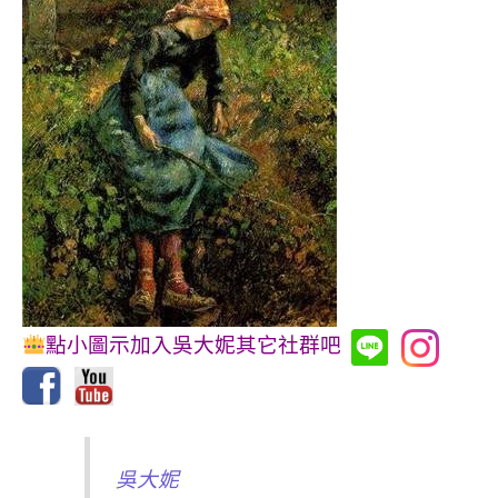
點小圖示加入吳大妮其它社群吧
吳大妮