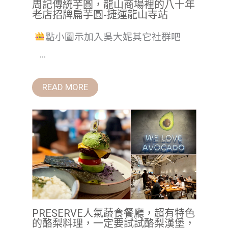
周記傳統芋圓，龍山商場裡的八十年
老店招牌扁芋圓-捷運龍山寺站
點小圖示加入吳大妮其它社群吧
...
READ MORE
PRESERVE人氣蔬食餐廳，超有特色
的酪梨料理，一定要試試酪梨漢堡，