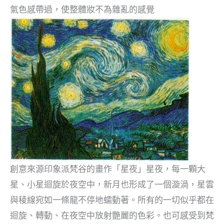
氣色感帶過，使整體妝不為雜亂的感覺
創意來源印象派梵谷的畫作「星夜」星夜，每一顆大
星、小星迴旋於夜空中，新月也形成了一個漩渦，星雲
與稜線宛如一條龍不停地蠕動著。所有的一切似乎都在
迴旋、轉動、在夜空中放射艷麗的色彩。也可感受到梵