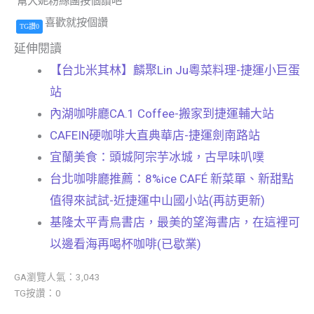
幫大妮粉絲團按個讚吧
喜歡就按個讚
TG讚0
延伸閱讀
【台北米其林】麟聚Lin Ju粵菜料理-捷運小巨蛋
站
內湖咖啡廳CA.1 Coffee-搬家到捷運輔大站
CAFEIN硬咖啡大直典華店-捷運劍南路站
宜蘭美食：頭城阿宗芋冰城，古早味叭噗
台北咖啡廳推薦：8%ice CAFÉ 新菜單、新甜點
值得來試試-近捷運中山國小站(再訪更新)
基隆太平青鳥書店，最美的望海書店，在這裡可
以邊看海再喝杯咖啡(已歇業)
GA瀏覽人氣：3,043
TG按讚：0