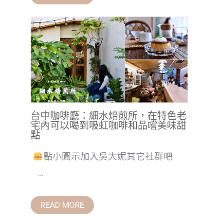
台中咖啡廳：細水焙煎所，在特色老
宅內可以喝到吸虹咖啡和品嚐美味甜
點
點小圖示加入吳大妮其它社群吧
...
READ MORE