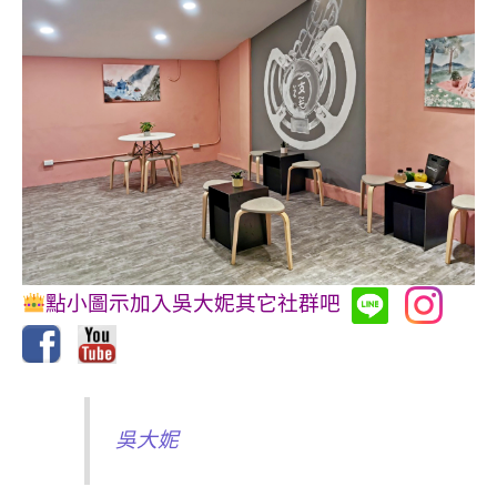
點小圖示加入吳大妮其它社群吧
吳大妮