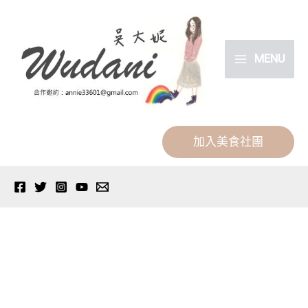
跳
分
至
類
主
MENU
要
內
容
加入美食社團