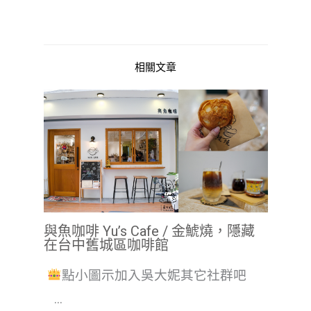
相關文章
與魚咖啡 Yu’s Cafe / 金鯱燒，隱藏
在台中舊城區咖啡館
點小圖示加入吳大妮其它社群吧
...