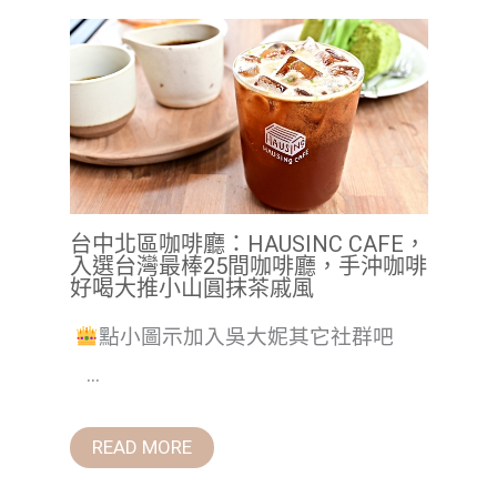
台中北區咖啡廳：HAUSINC CAFE，
入選台灣最棒25間咖啡廳，手沖咖啡
好喝大推小山圓抹茶戚風
點小圖示加入吳大妮其它社群吧
...
READ MORE