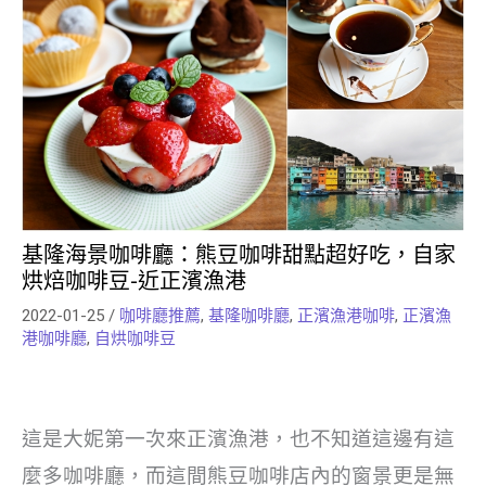
基隆海景咖啡廳：熊豆咖啡甜點超好吃，自家
烘焙咖啡豆-近正濱漁港
2022-01-25
/
咖啡廳推薦
,
基隆咖啡廳
,
正濱漁港咖啡
,
正濱漁
港咖啡廳
,
自烘咖啡豆
這是大妮第一次來正濱漁港，也不知道這邊有這
麼多咖啡廳，而這間熊豆咖啡店內的窗景更是無