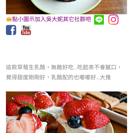
點小圖示加入吳大妮其它社群吧
這款草莓生乳酪，無敵好吃…吃起來不會膩口，
覺得甜度剛剛好，乳酪配的也嘟嘟好…大推