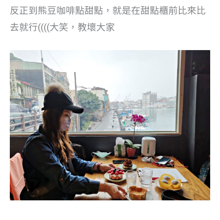
反正到熊豆咖啡點甜點，就是在甜點櫃前比來比
去就行((((大笑，教壞大家