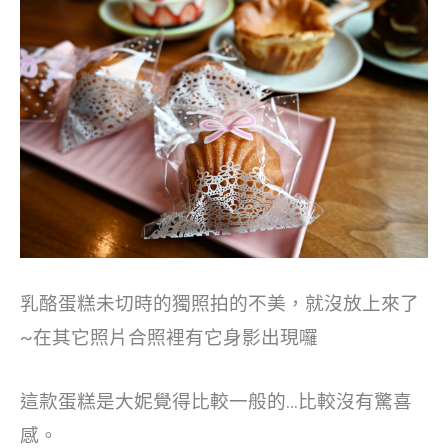
乳酪蛋糕未切時的獨照拍的不美，就沒放上來了
~在其它照片合照裡有它身影出現囉
這款蛋糕是大妮覺得比較一般的…比較沒有驚喜
感。