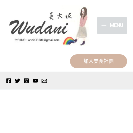
跳
分
至
類
主
MENU
要
內
容
加入美食社團