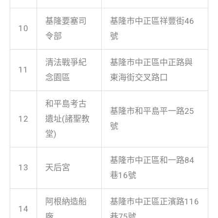
基隆要塞司
基隆市中正區祥豐街46
10
令部
號
清法戰爭紀
基隆市中正區中正路與
11
念園區
東海街交叉路口
和平島考古
基隆市和平島平一路25
12
遺址(諸聖教
號
堂)
基隆市中正區和一路84
13
天后宮
巷16號
阿根納造船
基隆市中正區正濱路116
14
廠
巷75號