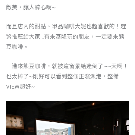
敵美，讓人醉心啊~
而且店內的甜點、單品咖啡大妮也超喜歡的！趕
緊推薦給大家…有來基隆玩的朋友，一定要來熊
豆咖啡。
一進來熊豆咖啡，就被這窗景給迷倒了~~天啊！
也太棒了~剛好可以看到整個正濱漁港，整備
VIEW超好~