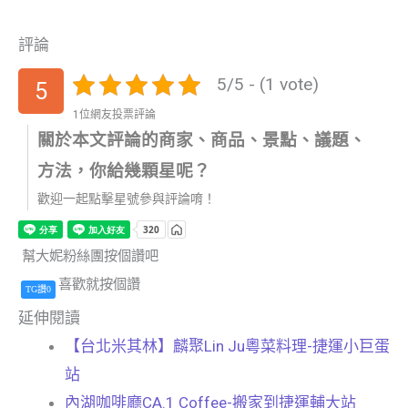
評論
5/5 - (1 vote)
5
1位網友投票評論
關於本文評論的商家、商品、景點、議題、
方法，你給幾顆星呢？
歡迎一起點擊星號參與評論唷！
幫大妮粉絲團按個讚吧
喜歡就按個讚
TG讚0
延伸閱讀
【台北米其林】麟聚Lin Ju粵菜料理-捷運小巨蛋
站
內湖咖啡廳CA.1 Coffee-搬家到捷運輔大站