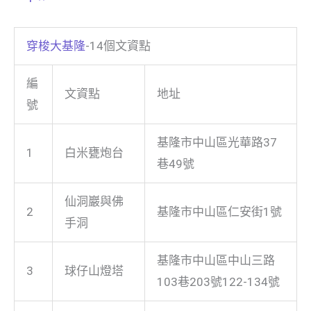
穿梭大基隆
-14個文資點
編
文資點
地址
號
基隆市中山區光華路37
1
白米甕炮台
巷49號
仙洞巖與佛
2
基隆市中山區仁安街1號
手洞
基隆市中山區中山三路
3
球仔山燈塔
103巷203號122-134號