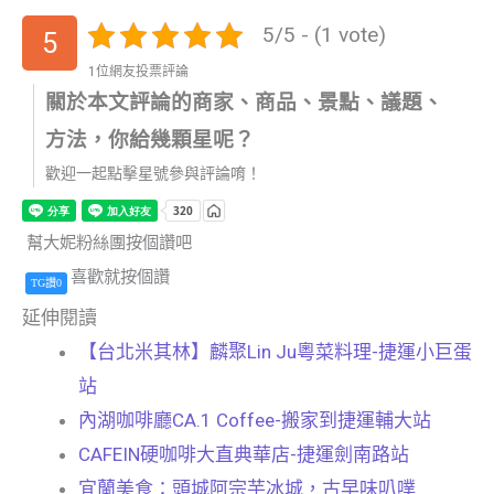
5/5 - (1 vote)
5
1位網友投票評論
關於本文評論的商家、商品、景點、議題、
方法，你給幾顆星呢？
歡迎一起點擊星號參與評論唷！
幫大妮粉絲團按個讚吧
喜歡就按個讚
TG讚0
延伸閱讀
【台北米其林】麟聚Lin Ju粵菜料理-捷運小巨蛋
站
內湖咖啡廳CA.1 Coffee-搬家到捷運輔大站
CAFEIN硬咖啡大直典華店-捷運劍南路站
宜蘭美食：頭城阿宗芋冰城，古早味叭噗