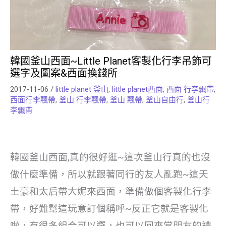
韓國釜山西面~Little Planet客製化行李吊飾可
選字及圖案&西面換錢所
2017-11-06
/
little planet 釜山
,
little planet西面
,
西面 行李飄帶
,
西面行李飄帶
,
釜山 行李飄帶
,
釜山 飄帶
,
釜山自由行
,
釜山行
李飄帶
韓國釜山西面,真的很好逛~這次釜山行真的也沒
做什麼準備，所以就跟著同行的友人亂跑~這天
土豪和太后帶大妮來西面，準備做個客製化行李
帶，好難幫這玩意訂個稱呼~反正它就是客製化
啦，有很多組合可以選，也可以回來當朋友的禮