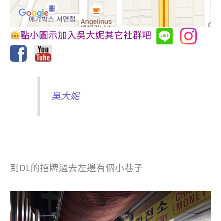
點小圖示加入吳大妮其它社群吧
吳大妮
到DL的招牌過去左邊有個小巷子