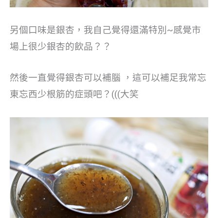
另個口味是銀杏，我自己覺得還滿特別~感覺市
場上很少銀杏的飲品？？
然後一直覺得銀杏可以補腦 ，這可以補足我常忘
東忘西少根筋的症頭吧？(((大笑