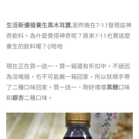
生活新優植養生黑木耳露
,是昨晚在7-11發現這神
奇飲料。為什麼覺得神奇呢？原來7-11也賣這麼
養生的飲料喔？((哈哈
現在正在買一送一，買一箱還有折扣中。不過因
為沒喝過，也不可能搬一箱回家，所以就順手帶
了二種口味回家。買一送一，剛好嚐嚐
黑糖
口味
和
銀杏
二種口味。