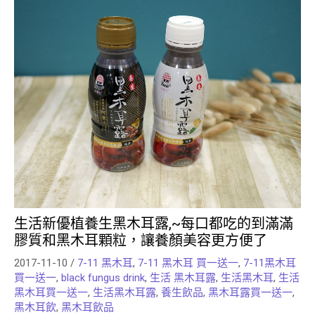
生活新優植養生黑木耳露,~每口都吃的到滿滿
膠質和黑木耳顆粒，讓養顏美容更方便了
2017-11-10
/
7-11 黑木耳
,
7-11 黑木耳 買一送一
,
7-11黑木耳
買一送一
,
black fungus drink
,
生活 黑木耳露
,
生活黑木耳
,
生活
黑木耳買一送一
,
生活黑木耳露
,
養生飲品
,
黑木耳露買一送一
,
黑木耳飲
,
黑木耳飲品