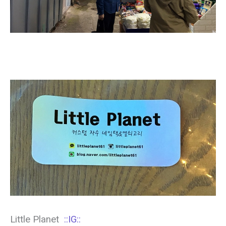
Little Planet
::IG::