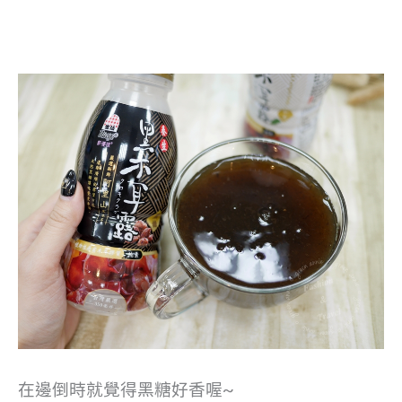
在邊倒時就覺得黑糖好香喔~