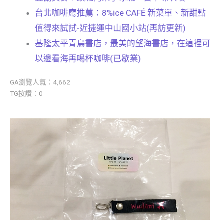
台北咖啡廳推薦：8%ice CAFÉ 新菜單、新甜點
值得來試試-近捷運中山國小站(再訪更新)
基隆太平青鳥書店，最美的望海書店，在這裡可
以邊看海再喝杯咖啡(已歇業)
GA瀏覽人氣：4,662
TG按讚：0