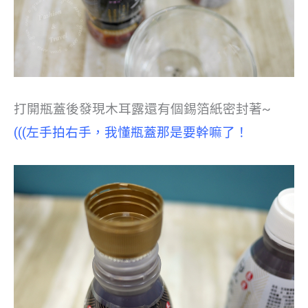
打開瓶蓋後發現木耳露還有個錫箔紙密封著~
(((左手拍右手，我懂瓶蓋那是要幹嘛了！