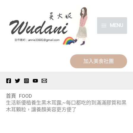
跳
分
至
類
主
MENU
要
內
容
加入美食社團
首頁
FOOD
生活新優植養生黑木耳露,~每口都吃的到滿滿膠質和黑
木耳顆粒，讓養顏美容更方便了