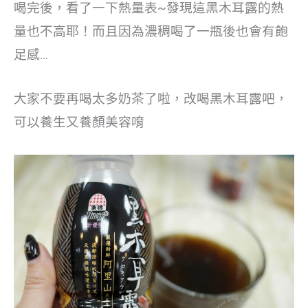
喝完後，看了一下熱量表~發現這黑木耳露的熱
量也不高耶！而且因為濃稠喝了一瓶後也會有飽
足感…
大家不要再喝太多奶茶了啦，改喝黑木耳露吧，
可以養生又養顏美容唷