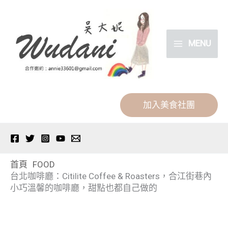
跳
分
至
類
主
MENU
要
內
容
加入美食社團
首頁
FOOD
台北咖啡廳：Citilite Coffee & Roasters，合江街巷內
小巧溫馨的咖啡廳，甜點也都自己做的