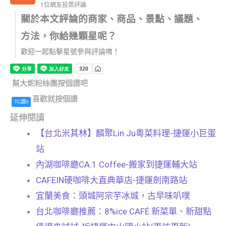
1位網友投票評論
關於本文評論的商家、商品、景點、議題、
方法，你給幾顆星呢？
歡迎一起點擊星號參與評論唷！
幫大妮粉絲團按個讚吧
喜歡就按個讚
TG讚0
延伸閱讀
【台北米其林】麟聚Lin Ju粵菜料理-捷運小巨蛋
站
內湖咖啡廳CA.1 Coffee-搬家到捷運輔大站
CAFEIN硬咖啡大直典華店-捷運劍南路站
宜蘭美食：頭城阿宗芋冰城，古早味叭噗
台北咖啡廳推薦：8%ice CAFÉ 新菜單、新甜點