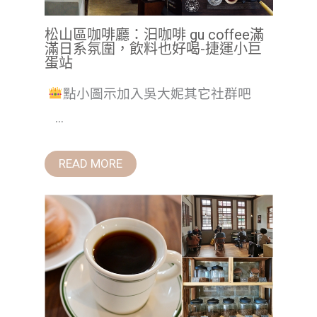
松山區咖啡廳：汩咖啡 gu coffee滿
滿日系氛圍，飲料也好喝-捷運小巨
蛋站
點小圖示加入吳大妮其它社群吧
...
READ MORE