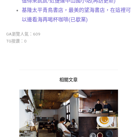
值得來試試-近捷運中山國小站(再訪更新)
基隆太平青鳥書店，最美的望海書店，在這裡可
以邊看海再喝杯咖啡(已歇業)
GA瀏覽人氣：609
TG按讚：0
相關文章