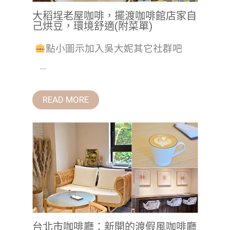
大稻埕老屋咖啡，擺渡咖啡館店家自
己烘豆，環境舒適(附菜單)
點小圖示加入吳大妮其它社群吧
...
READ MORE
台北市咖啡廳：新開的渡假風咖啡廳