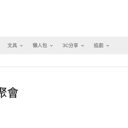
文具
懶人包
3C分享
追劇
客聚會