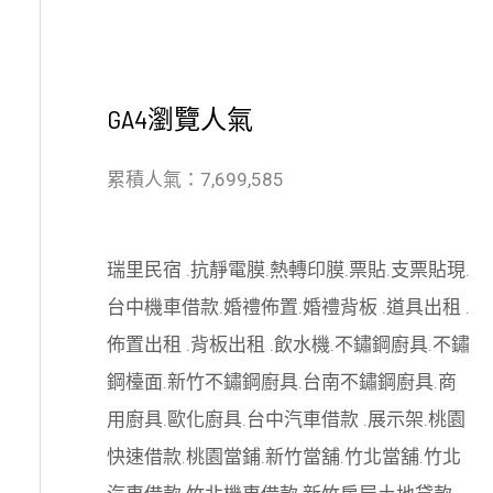
GA4瀏覽人氣
累積人氣：7,699,585
瑞里民宿
.
抗靜電膜
.
熱轉印膜
.
票貼
.
支票貼現
.
台中機車借款
.
婚禮佈置
.
婚禮背板
.
道具出租
.
佈置出租
.
背板出租
.
飲水機
.
不鏽鋼廚具
.
不鏽
鋼檯面
.
新竹不鏽鋼廚具
.
台南不鏽鋼廚具
.
商
用廚具
.
歐化廚具
.
台中汽車借款
.
展示架
.
桃園
快速借款
.
桃園當鋪
.
新竹當舖
.
竹北當舖
.
竹北