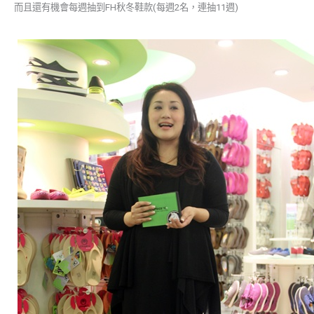
而且還有機會每週抽到FH秋冬鞋款(每週2名，連抽11週)