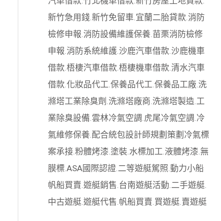
汽車借款
.
竹北機車借款
.
新竹房屋土地貸款
.
新竹急用錢
.
新竹免留車
.
宜蘭二胎貸款
.
消防
檢修申報
.
消防設備維護保養
.
苗栗消防檢修
申報
.
消防系統維護
.
沙鹿汽車借款
.
沙鹿機車
借款
.
梧棲汽車借款
.
梧棲機車借款
.
清水汽車
借款
.
化妝品代工
.
保養品代工
.
保養品工廠
.
洗
滌塔工業除臭劑
.
洗滌塔廠商
.
洗滌塔製造
.
工
業除臭設備
.
雲林冷氣空調
.
虎尾冷氣空調
.
冷
氣維修保養
.
配合統包設計師規劃策劃
冷氣標
案承接
.
粉體烤漆
.
塗裝
.
水標加工
.
液體烤漆
.
無
膜標
.
ASA國際認證
.
二等遊艇駕照
.
動力小船
帆船買賣
.
遊艇銷售
.
台南遊艇活動
.
二手遊艇
.
中古遊艇
.
遊艇代售
.
帆船買賣
.
買遊艇
.
賣遊艇