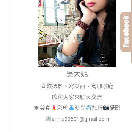
吳大妮
喜歡攝影、寫東西、窩咖啡廳
歡迎大家來聊天交流
🍽美食
彩粧
時尚
旅行
攝影
annie33601@gmail.com