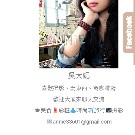
吳大妮
喜歡攝影、寫東西、窩咖啡廳
歡迎大家來聊天交流
🍽美食
彩粧
時尚
旅行
攝影
annie33601@gmail.com