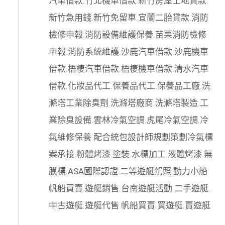
汽車借款
.
竹北機車借款
.
新竹房屋土地貸款
.
新竹急用錢
.
新竹免留車
.
宜蘭二胎貸款
.
消防
檢修申報
.
消防設備維護保養
.
苗栗消防檢修
申報
.
消防系統維護
.
沙鹿汽車借款
.
沙鹿機車
借款
.
梧棲汽車借款
.
梧棲機車借款
.
清水汽車
借款
.
化妝品代工
.
保養品代工
.
保養品工廠
.
洗
滌塔工業除臭劑
.
洗滌塔廠商
.
洗滌塔製造
.
工
業除臭設備
.
雲林冷氣空調
.
虎尾冷氣空調
.
冷
氣維修保養
.
配合統包設計師規劃策劃
冷氣標
案承接
.
粉體烤漆
.
塗裝
.
水標加工
.
液體烤漆
.
無
膜標
.
ASA國際認證
.
二等遊艇駕照
.
動力小船
帆船買賣
.
遊艇銷售
.
台南遊艇活動
.
二手遊艇
.
中古遊艇
.
遊艇代售
.
帆船買賣
.
買遊艇
.
賣遊艇