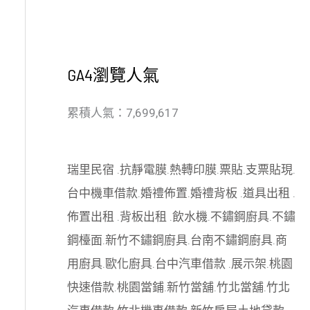
GA4瀏覽人氣
累積人氣：7,699,617
瑞里民宿
.
抗靜電膜
.
熱轉印膜
.
票貼
.
支票貼現
.
台中機車借款
.
婚禮佈置
.
婚禮背板
.
道具出租
.
佈置出租
.
背板出租
.
飲水機
.
不鏽鋼廚具
.
不鏽
鋼檯面
.
新竹不鏽鋼廚具
.
台南不鏽鋼廚具
.
商
用廚具
.
歐化廚具
.
台中汽車借款
.
展示架
.
桃園
快速借款
.
桃園當鋪
.
新竹當舖
.
竹北當舖
.
竹北