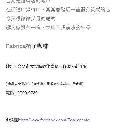
台北是個有趣的城市
在街道中穿縮中，常常會發現一些很有質感的店
今天很謝謝芽月的邀約
讓大家聚在一塊，享用了超美味的午餐
Fabrica
椅
子咖啡
地址 : 台北市大安區敦化南路一段329巷11號
(
捷運大安站步行10分鐘，忠孝敦化站步行15分鐘)
電話 : 2700-0780
粉絲團
https://www.facebook.com/Fabricacafe