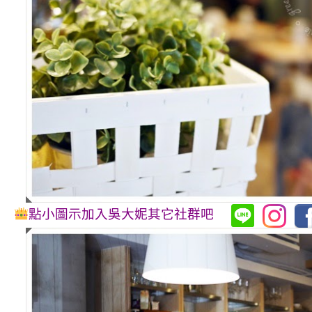
點小圖示加入吳大妮其它社群吧