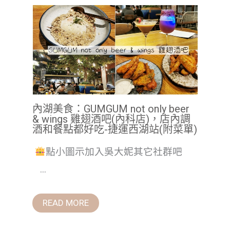
內湖美食：GUMGUM not only beer
& wings 雞翅酒吧(內科店)，店內調
酒和餐點都好吃-捷運西湖站(附菜單)
點小圖示加入吳大妮其它社群吧
...
READ MORE