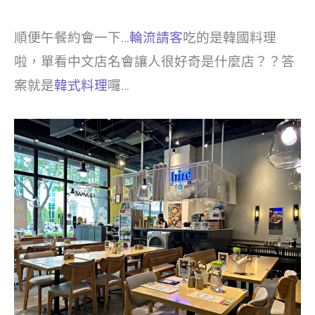
順便午餐約會一下…
輪流請客
吃的是韓國料理
啦，單看中文店名會讓人很好奇是什麼店？？答
案就是
韓式料理
囉…