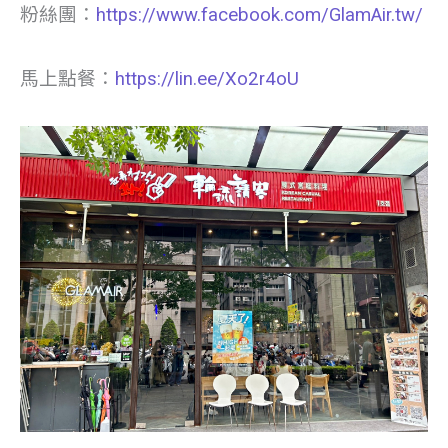
粉絲團：
https://www.facebook.com/GlamAir.tw/
馬上點餐：
https://lin.ee/Xo2r4oU