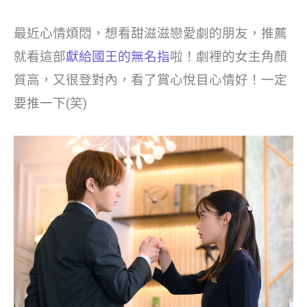
最近心情煩悶，想看甜滋滋戀愛劇的朋友，推薦
就看這部
獻給國王的無名指
啦！劇裡的女主角顏
質高，又很登對內，看了賞心悅目心情好！一定
要推一下(笑)