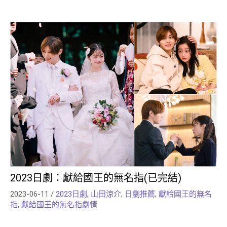
2023日劇：獻給國王的無名指(已完結)
2023-06-11
/
2023日劇
,
山田涼介
,
日劇推薦
,
獻給國王的無名
指
,
獻給國王的無名指劇情