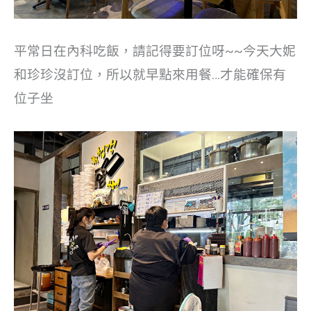
平常日在內科吃飯，請記得要訂位呀~~今天大妮
和珍珍沒訂位，所以就早點來用餐…才能確保有
位子坐