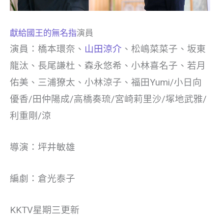
獻給國王的無名指
演員
演員：橋本環奈、
山田涼介
、松嶋菜菜子、坂東
龍汰、長尾謙杜、森永悠希、小林喜名子、若月
佑美、三浦獠太、小林涼子、福田Yumi/小日向
優香/田仲陽成/高橋奏琉/宮崎莉里沙/塚地武雅/
利重剛/涼
導演：坪井敏雄
編劇：倉光泰子
KKTV星期三更新