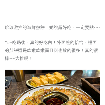
珍珍激推的海鮮煎餅，她說超好吃，一定要點~~
ㄟ~吃過後，真的好吃內！外面煎的恰恰，裡面
的煎餅還是軟嫩軟嫩而且料也放的很多！真的很
棒~~大推啊！