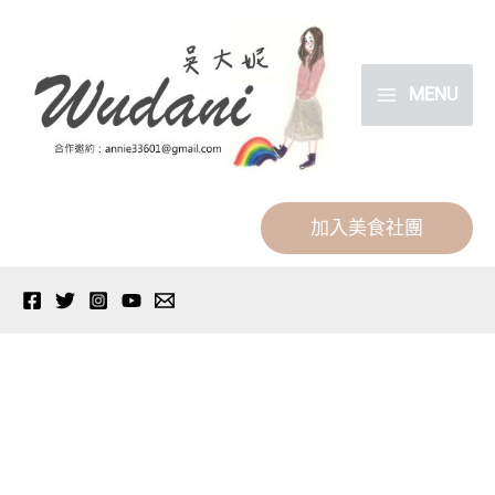
跳
分
至
類
主
MENU
要
內
容
加入美食社團