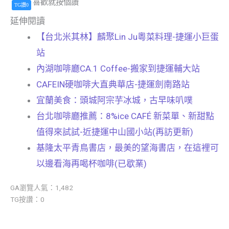
喜歡就按個讚
TG讚0
延伸閱讀
【台北米其林】麟聚Lin Ju粵菜料理-捷運小巨蛋
站
內湖咖啡廳CA.1 Coffee-搬家到捷運輔大站
CAFEIN硬咖啡大直典華店-捷運劍南路站
宜蘭美食：頭城阿宗芋冰城，古早味叭噗
台北咖啡廳推薦：8%ice CAFÉ 新菜單、新甜點
值得來試試-近捷運中山國小站(再訪更新)
基隆太平青鳥書店，最美的望海書店，在這裡可
以邊看海再喝杯咖啡(已歇業)
GA瀏覽人氣：1,482
TG按讚：0