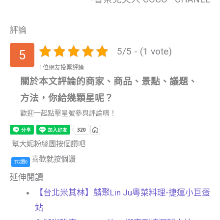
評論
5/5 - (1 vote)
5
1位網友投票評論
關於本文評論的商家、商品、景點、議題、
方法，你給幾顆星呢？
歡迎一起點擊星號參與評論唷！
幫大妮粉絲團按個讚吧
喜歡就按個讚
TG讚0
延伸閱讀
【台北米其林】麟聚Lin Ju粵菜料理-捷運小巨蛋
站