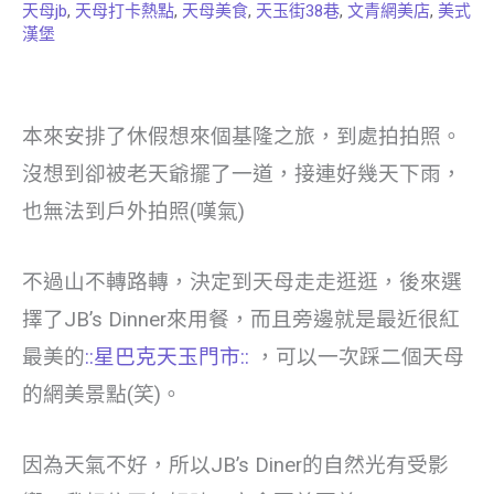
天母jb
,
天母打卡熱點
,
天母美食
,
天玉街38巷
,
文青網美店
,
美式
漢堡
本來安排了休假想來個基隆之旅，到處拍拍照。
沒想到卻被老天爺擺了一道，接連好幾天下雨，
也無法到戶外拍照(嘆氣)
不過山不轉路轉，決定到天母走走逛逛，後來選
擇了JB’s Dinner來用餐，而且旁邊就是最近很紅
最美的
::星巴克天玉門市::
，可以一次踩二個天母
的網美景點(笑)。
因為天氣不好，所以JB’s Diner的自然光有受影