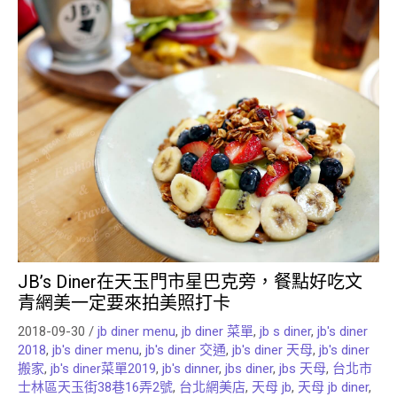
JB’s Diner在天玉門市星巴克旁，餐點好吃文
青網美一定要來拍美照打卡
2018-09-30
/
jb diner menu
,
jb diner 菜單
,
jb s diner
,
jb's diner
2018
,
jb's diner menu
,
jb's diner 交通
,
jb's diner 天母
,
jb's diner
搬家
,
jb's diner菜單2019
,
jb's dinner
,
jbs diner
,
jbs 天母
,
台北市
士林區天玉街38巷16弄2號
,
台北網美店
,
天母 jb
,
天母 jb diner
,