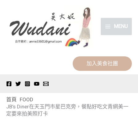
跳
分
至
類
主
MENU
要
內
容
加入美食社團
首頁
FOOD
JB’s Diner在天玉門市星巴克旁，餐點好吃文青網美一
定要來拍美照打卡