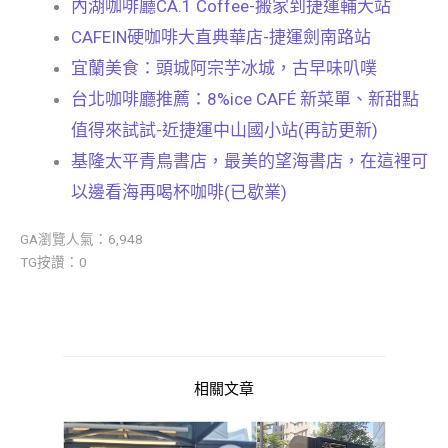
內湖咖啡廳CA.1 Coffee-搬家到捷運輔大站
CAFEIN硬咖啡大直典華店-捷運劍南路站
宜蘭美食：頭城阿宗芋冰城，古早味叭噗
台北咖啡廳推薦：8%ice CAFÉ 新菜單、新甜點
值得來試試-近捷運中山國小站(再訪更新)
基隆太平青鳥書店，最美的望海書店，在這裡可
以邊看海再喝杯咖啡(已歇業)
GA瀏覽人氣：6,948
TG按讚：0
相關文章