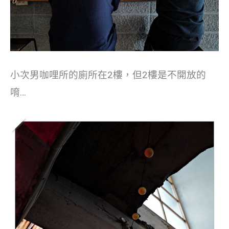
小次男咖哩所的廁所在2樓，但2樓是不開放的
唷…