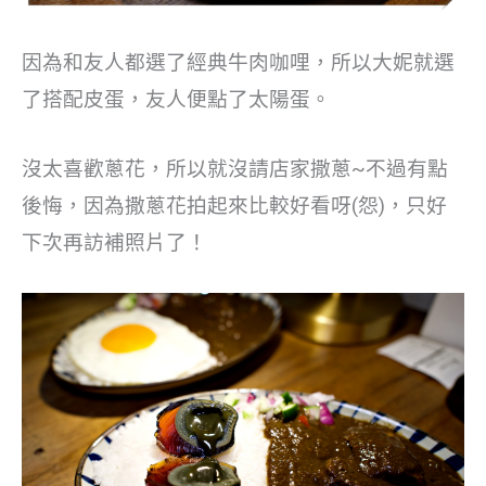
因為和友人都選了經典牛肉咖哩，所以大妮就選
了搭配皮蛋，友人便點了太陽蛋。
沒太喜歡蔥花，所以就沒請店家撒蔥~不過有點
後悔，因為撒蔥花拍起來比較好看呀(怨)，只好
下次再訪補照片了！