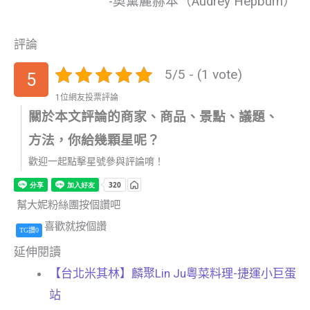
-奧黛麗赫本（Audrey Hepburn）
評論
5/5 - (1 vote)
5
1位網友投票評論
關於本文評論的商家、商品、景點、議題、
方法，你給幾顆星呢？
歡迎一起點擊星號參與評論唷！
幫大妮粉絲團按個讚吧
喜歡就按個讚
TG讚0
延伸閱讀
【台北米其林】麟聚Lin Ju粵菜料理-捷運小巨蛋
站