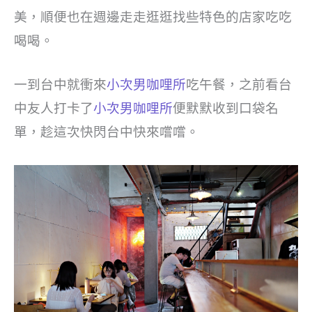
美，順便也在週邊走走逛逛找些特色的店家吃吃
喝喝。
一到台中就衝來
小次男咖哩所
吃午餐，之前看台
中友人打卡了
小次男咖哩所
便默默收到口袋名
單，趁這次快閃台中快來嚐嚐。