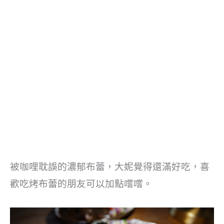
被咖哩耽誤的濃郁布蕾，大妮覺得還滿好吃，喜
歡吃烤布蕾的朋友可以加點嚐嚐。