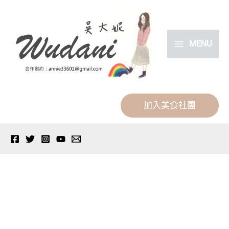
跳
分
至
類
主
MENU
要
內
容
加入美食社團