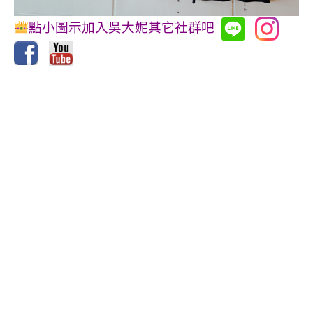
點小圖示加入吳大妮其它社群吧