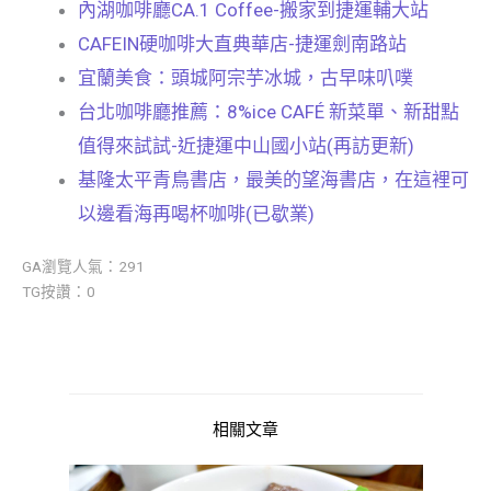
內湖咖啡廳CA.1 Coffee-搬家到捷運輔大站
CAFEIN硬咖啡大直典華店-捷運劍南路站
宜蘭美食：頭城阿宗芋冰城，古早味叭噗
台北咖啡廳推薦：8%ice CAFÉ 新菜單、新甜點
值得來試試-近捷運中山國小站(再訪更新)
基隆太平青鳥書店，最美的望海書店，在這裡可
以邊看海再喝杯咖啡(已歇業)
GA瀏覽人氣：291
TG按讚：0
相關文章