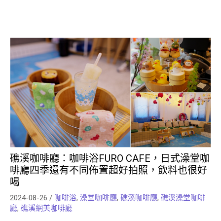
礁溪咖啡廳：咖啡浴FURO CAFE，日式澡堂咖
啡廳四季還有不同佈置超好拍照，飲料也很好
喝
2024-08-26
/
咖啡浴
,
澡堂咖啡廳
,
礁溪咖啡廳
,
礁溪澡堂咖啡
廳
,
礁溪網美咖啡廳