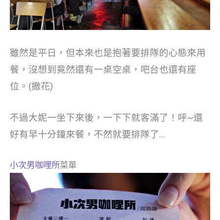
雖然是平日，但本來也是抱著要排隊的心態來用
餐，沒想到竟然還有一桌空桌，吧台也還有座
位。(撒花)
不過大妮一坐下來後，一下下就客滿了！呼~還
好有早十分鐘來餐，不然就要排隊了…
小次男咖哩所
菜單