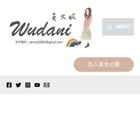
跳
分
至
類
主
MENU
要
內
容
加入美食社團