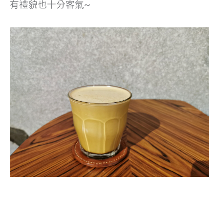
有禮貌也十分客氣~