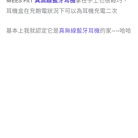
MEES Fit1
真無線藍牙耳機
拿在手上也很輕巧，
耳機盒在充飽電狀況下可以為耳機充電二次
基本上我就認定它是
真無線藍牙耳機
的家~~哈哈