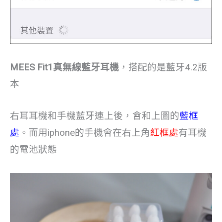
MEES Fit1真無線藍牙耳機
，搭配的是藍牙4.2版
本
右耳耳機和手機藍牙連上後，會和上圖的
藍框
處
。而用iphone的手機會在右上角
紅框處
有耳機
的電池狀態