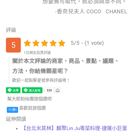
想要無可取代，就必須與眾不同。
-香奈兒夫人 COCO CHANEL
評論
5/5 - (1 vote)
5
1位網友投票評論
關於本文評論的商家、商品、景點、議題、
方法，你給幾顆星呢？
歡迎一起點擊星號參與評論唷！
幫大妮粉絲團按個讚吧
喜歡就按個讚
TG讚0
延伸閱讀
【台北米其林】麟聚Lin Ju粵菜料理-捷運小巨蛋