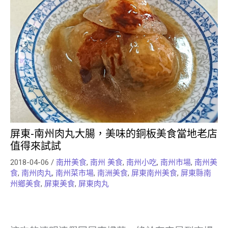
屏東-南州肉丸大腸，美味的銅板美食當地老店
值得來試試
2018-04-06
/
南卅美食
,
南州 美食
,
南州小吃
,
南州市場
,
南州美
食
,
南州肉丸
,
南州菜市場
,
南洲美食
,
屏東南州美食
,
屏東縣南
州鄉美食
,
屏東美食
,
屏東肉丸