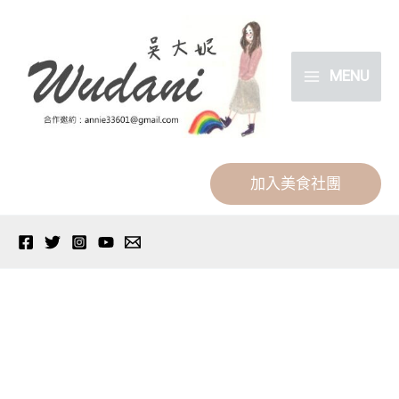
跳
分
至
類
主
MENU
要
內
容
加入美食社團