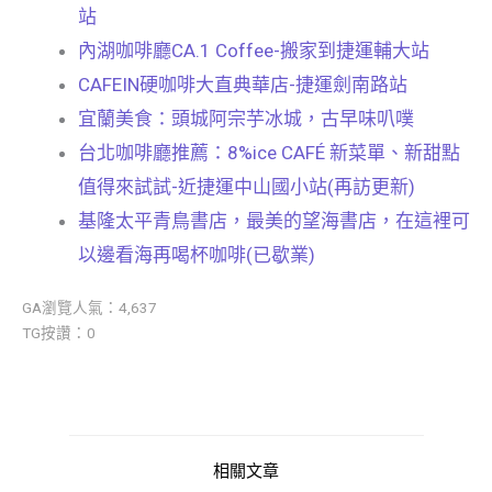
站
內湖咖啡廳CA.1 Coffee-搬家到捷運輔大站
CAFEIN硬咖啡大直典華店-捷運劍南路站
宜蘭美食：頭城阿宗芋冰城，古早味叭噗
台北咖啡廳推薦：8%ice CAFÉ 新菜單、新甜點
值得來試試-近捷運中山國小站(再訪更新)
基隆太平青鳥書店，最美的望海書店，在這裡可
以邊看海再喝杯咖啡(已歇業)
GA瀏覽人氣：4,637
TG按讚：0
相關文章