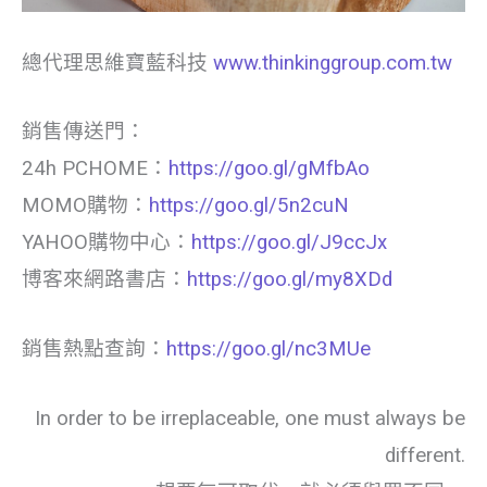
總代理思維寶藍科技
www.thinkinggroup.com.tw
銷售傳送門：
24h PCHOME：
https://goo.gl/gMfbAo
MOMO購物：
https://goo.gl/5n2cuN
YAHOO購物中心：
https://goo.gl/J9ccJx
博客來網路書店：
https://goo.gl/my8XDd
銷售熱點查詢：
https://goo.gl/nc3MUe
In order to be irreplaceable, one must always be
different.