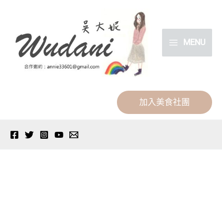
跳
分
至
類
主
MENU
要
內
容
加入美食社團