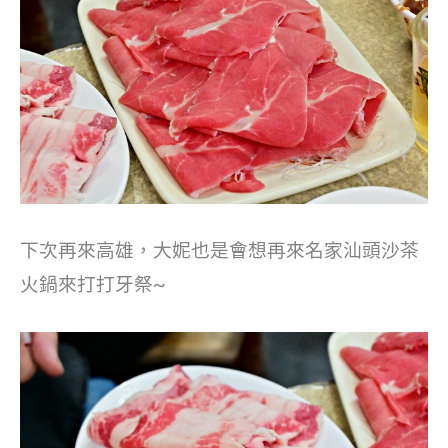
下次再來高雄，大妮也是會想再來名家汕頭沙茶
火鍋來打打牙祭~