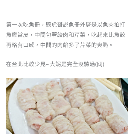
第一次吃魚冊，聽虎哥說魚冊外層是以魚肉拍打
魚糜當皮，中間包著絞肉和芹菜，吃起來比魚餃
再略有口感，中間的肉餡多了芹菜的爽脆。
在台北比較少見~大妮是完全沒聽過(冏)