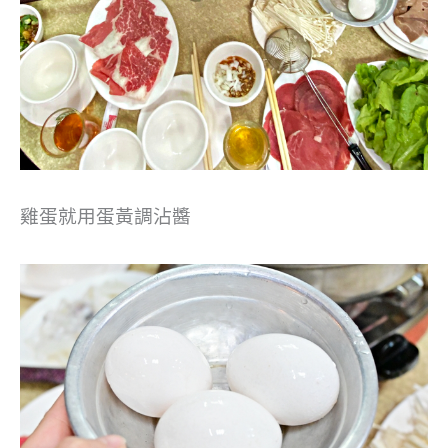
雞蛋就用蛋黃調沾醬