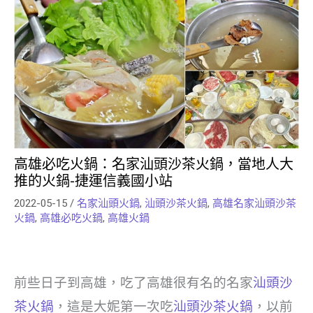
高雄必吃火鍋：名家汕頭沙茶火鍋，當地人大
推的火鍋-捷運信義國小站
2022-05-15
/
名家汕頭火鍋
,
汕頭沙茶火鍋
,
高雄名家汕頭沙茶
火鍋
,
高雄必吃火鍋
,
高雄火鍋
前些日子到高雄，吃了高雄很有名的名家
汕頭沙
茶火鍋
，這是大妮第一次吃
汕頭沙茶火鍋
，以前