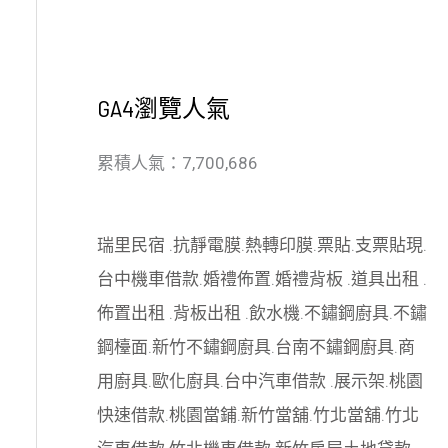
GA4瀏覽人氣
累積人氣：7,700,686
瑞里民宿
.
抗靜電膜
.
熱轉印膜
.
票貼
.
支票貼現
.
台中機車借款
.
婚禮佈置
.
婚禮背板
.
道具出租
.
佈置出租
.
背板出租
.
飲水機
.
不鏽鋼廚具
.
不鏽
鋼檯面
.
新竹不鏽鋼廚具
.
台南不鏽鋼廚具
.
商
用廚具
.
歐化廚具
.
台中汽車借款
.
展示架
.
桃園
快速借款
.
桃園當鋪
.
新竹當舖
.
竹北當舖
.
竹北