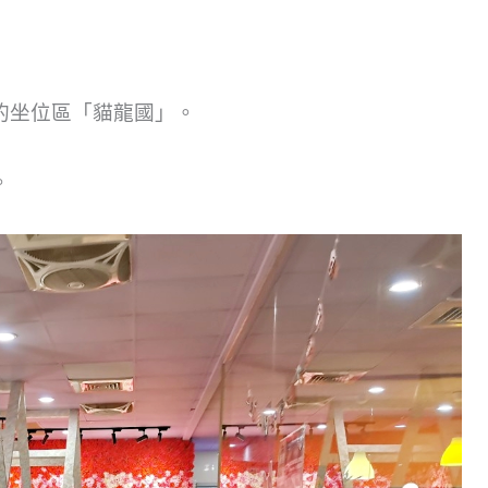
的坐位區「貓龍國」。
。