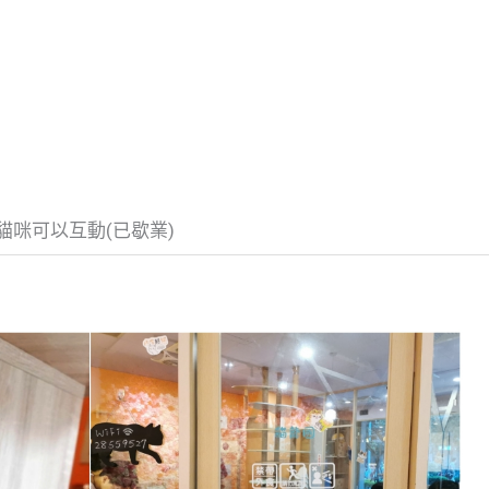
咪可以互動(已歇業)