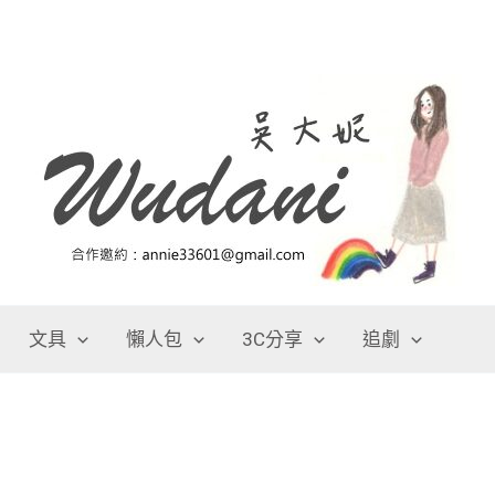
文具
懶人包
3C分享
追劇