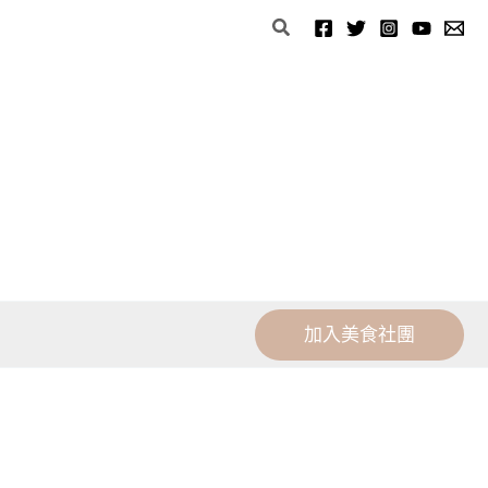
分
搜
類
尋
加入美食社團