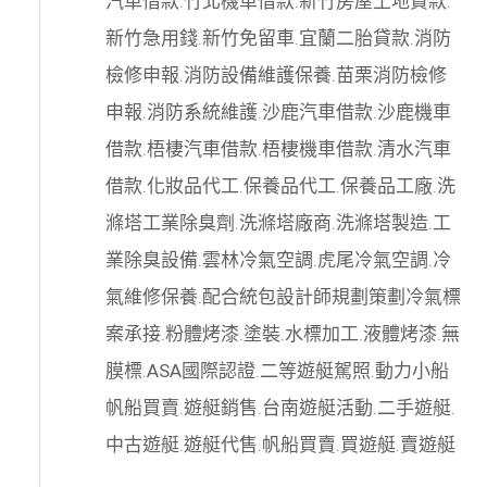
汽車借款
.
竹北機車借款
.
新竹房屋土地貸款
.
新竹急用錢
.
新竹免留車
.
宜蘭二胎貸款
.
消防
檢修申報
.
消防設備維護保養
.
苗栗消防檢修
申報
.
消防系統維護
.
沙鹿汽車借款
.
沙鹿機車
借款
.
梧棲汽車借款
.
梧棲機車借款
.
清水汽車
借款
.
化妝品代工
.
保養品代工
.
保養品工廠
.
洗
滌塔工業除臭劑
.
洗滌塔廠商
.
洗滌塔製造
.
工
業除臭設備
.
雲林冷氣空調
.
虎尾冷氣空調
.
冷
氣維修保養
.
配合統包設計師規劃策劃
冷氣標
案承接
.
粉體烤漆
.
塗裝
.
水標加工
.
液體烤漆
.
無
膜標
.
ASA國際認證
.
二等遊艇駕照
.
動力小船
帆船買賣
.
遊艇銷售
.
台南遊艇活動
.
二手遊艇
.
中古遊艇
.
遊艇代售
.
帆船買賣
.
買遊艇
.
賣遊艇