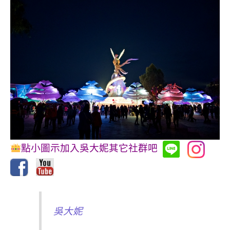
點小圖示加入吳大妮其它社群吧
吳大妮