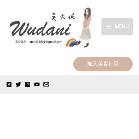
跳
分
至
類
主
MENU
要
內
容
加入美食社團