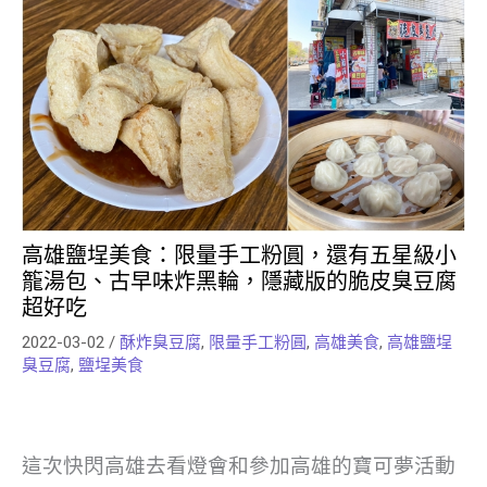
高雄鹽埕美食：限量手工粉圓，還有五星級小
籠湯包、古早味炸黑輪，隱藏版的脆皮臭豆腐
超好吃
2022-03-02
/
酥炸臭豆腐
,
限量手工粉圓
,
高雄美食
,
高雄鹽埕
臭豆腐
,
鹽埕美食
這次快閃高雄去看燈會和參加高雄的寶可夢活動