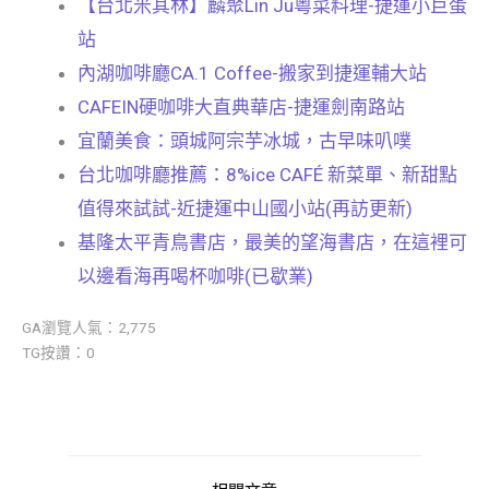
【台北米其林】麟聚Lin Ju粵菜料理-捷運小巨蛋
站
內湖咖啡廳CA.1 Coffee-搬家到捷運輔大站
CAFEIN硬咖啡大直典華店-捷運劍南路站
宜蘭美食：頭城阿宗芋冰城，古早味叭噗
台北咖啡廳推薦：8%ice CAFÉ 新菜單、新甜點
值得來試試-近捷運中山國小站(再訪更新)
基隆太平青鳥書店，最美的望海書店，在這裡可
以邊看海再喝杯咖啡(已歇業)
GA瀏覽人氣：2,775
TG按讚：0