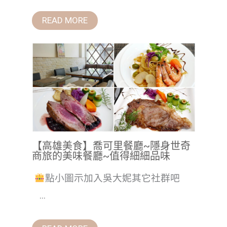
READ MORE
【高雄美食】喬可里餐廳~隱身世奇
商旅的美味餐廳~值得細細品味
點小圖示加入吳大妮其它社群吧
...