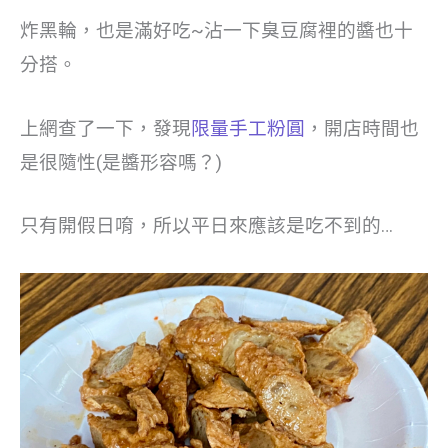
炸黑輪，也是滿好吃~沾一下臭豆腐裡的醬也十
分搭。
上網查了一下，發現
限量手工粉圓
，開店時間也
是很隨性(是醬形容嗎？)
只有開假日唷，所以平日來應該是吃不到的…