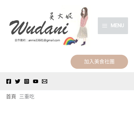
跳
分
至
類
主
MENU
要
內
容
加入美食社團
首頁
三重吃