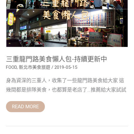
食
懶
人
包-
持
續
更
新
中
三重龍門路美食懶人包-持續更新中
FOOD
,
新北市美食旅遊
/
2019-05-15
身為資深的三重人，收集了一些龍門路美食給大家 這
幾間都是排隊美食，也都算是老店了…推薦給大家試試
READ MORE