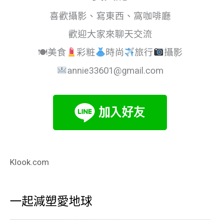
喜歡攝影、寫東西、窩咖啡廳
歡迎大家來聊天交流
🍽美食
彩粧
時尚
旅行
攝影
annie33601@gmail.com
Klook.com
一起減塑愛地球