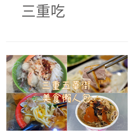
三重吃
三
重
五
華
街
美
食
懶
人
包-
持
續
更
新
中