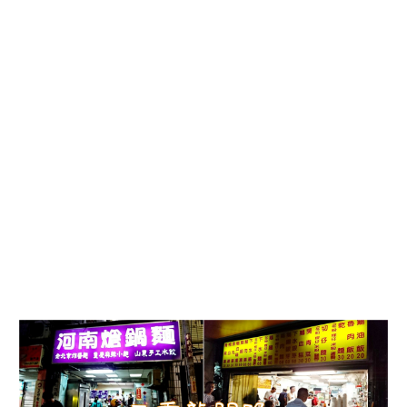
三
重
龍
門
路
美