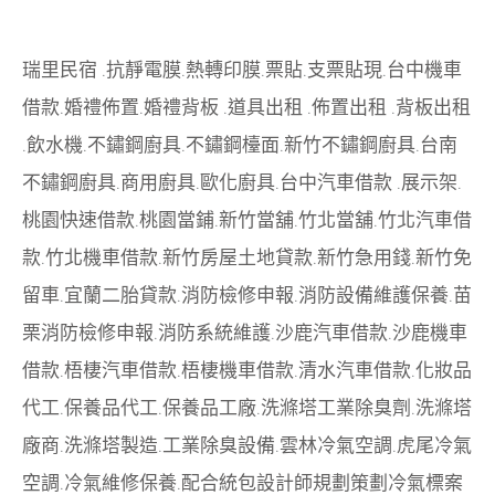
瑞里民宿
.
抗靜電膜
.
熱轉印膜
.
票貼
.
支票貼現
.
台中機車
借款
.
婚禮佈置
.
婚禮背板
.
道具出租
.
佈置出租
.
背板出租
.
飲水機
.
不鏽鋼廚具
.
不鏽鋼檯面
.
新竹不鏽鋼廚具
.
台南
不鏽鋼廚具
.
商用廚具
.
歐化廚具
.
台中汽車借款
.
展示架
.
桃園快速借款
.
桃園當鋪
.
新竹當舖
.
竹北當舖
.
竹北汽車借
款
.
竹北機車借款
.
新竹房屋土地貸款
.
新竹急用錢
.
新竹免
留車
.
宜蘭二胎貸款
.
消防檢修申報
.
消防設備維護保養
.
苗
栗消防檢修申報
.
消防系統維護
.
沙鹿汽車借款
.
沙鹿機車
借款
.
梧棲汽車借款
.
梧棲機車借款
.
清水汽車借款
.
化妝品
代工
.
保養品代工
.
保養品工廠
.
洗滌塔工業除臭劑
.
洗滌塔
廠商
.
洗滌塔製造
.
工業除臭設備
.
雲林冷氣空調
.
虎尾冷氣
空調
.
冷氣維修保養
.
配合統包設計師規劃策劃
冷氣標案