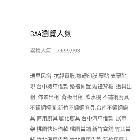
GA4瀏覽人氣
累積人氣：7,699,993
瑞里民宿
.
抗靜電膜
.
熱轉印膜
.
票貼
.
支票貼
現
.
台中機車借款
.
婚禮佈置
.
婚禮背板
.
道具出
租
.
佈置出租
.
背板出租
.
飲水機
.
不鏽鋼廚具
.
不鏽鋼檯面
.
新竹不鏽鋼廚具
.
台南不鏽鋼廚
具
.
商用廚具
.
歐化廚具
.
台中汽車借款
.
展示
架
.
桃園快速借款
.
桃園當鋪
.
新竹當舖
.
竹北當
舖
.
竹北汽車借款
.
竹北機車借款
.
新竹房屋土