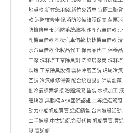
地貸款
.
新竹急用錢
.
新竹免留車
.
宜蘭二胎貸
款
.
消防檢修申報
.
消防設備維護保養
.
苗栗消
防檢修申報
.
消防系統維護
.
沙鹿汽車借款
.
沙
鹿機車借款
.
梧棲汽車借款
.
梧棲機車借款
.
清
水汽車借款
.
化妝品代工
.
保養品代工
.
保養品
工廠
.
洗滌塔工業除臭劑
.
洗滌塔廠商
.
洗滌塔
製造
.
工業除臭設備
.
雲林冷氣空調
.
虎尾冷氣
空調
.
冷氣維修保養
.
配合統包設計師規劃策
劃
冷氣標案承接
.
粉體烤漆
.
塗裝
.
水標加工
.
液
體烤漆
.
無膜標
.
ASA國際認證
.
二等遊艇駕照
.
動力小船
帆船買賣
.
遊艇銷售
.
台南遊艇活動
.
二手遊艇
.
中古遊艇
.
遊艇代售
.
帆船買賣
.
買遊
艇
.
賣遊艇