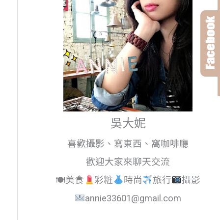
吳大妮
喜歡攝影、寫東西、窩咖啡廳
歡迎大家來聊天交流
🍽美食
彩粧
時尚
旅行
攝影
annie33601@gmail.com