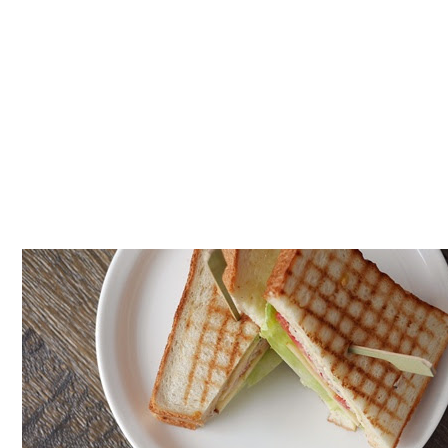
Piccolo
Angolo
角
落
咖
啡,
咖
啡
有
手
沖、
吸