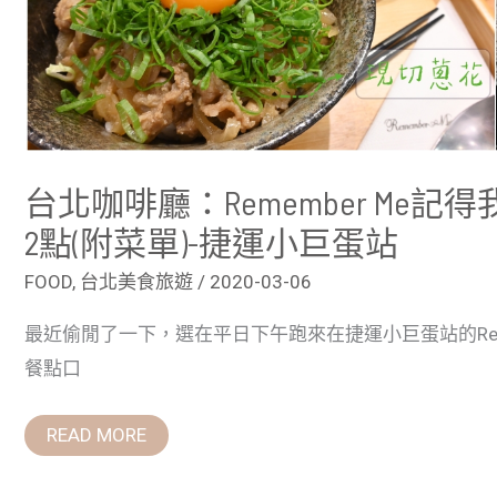
運
小
巨
蛋
站
台北咖啡廳：Remember Me記得
2點(附菜單)-捷運小巨蛋站
FOOD
,
台北美食旅遊
/
2020-03-06
最近偷閒了一下，選在平日下午跑來在捷運小巨蛋站的Reme
餐點口
READ MORE