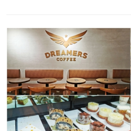
台
北
市
咖
啡
廳：
Dreamers
Coffee
忠
孝
復
興
店，
座
位
多
有
插
座