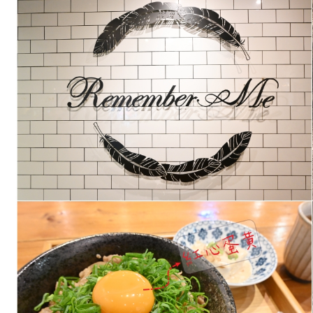
北
咖
啡
廳：
Remember
Me
記
得
我
Cafe，
有
WIFI
有
插
座
營
到
到
凌
晨
2
點
(附
菜
單)-
捷