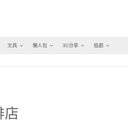
文具
懶人包
3C分享
追劇
啡店