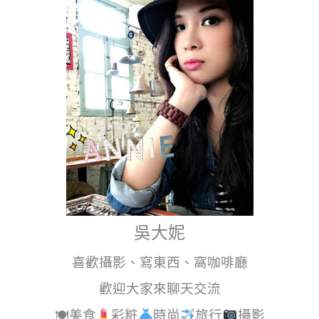
推
薦
吳大妮
喜歡攝影、寫東西、窩咖啡廳
歡迎大家來聊天交流
🍽美食
彩粧
時尚
旅行
攝影