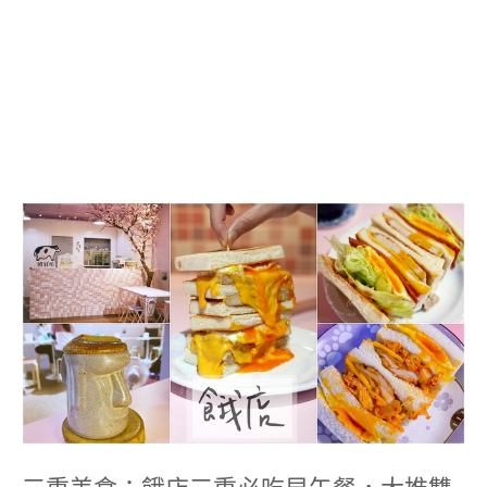
三
重
美
食：
餓
店
三
重
必
吃
早
午
餐，
大
推
三重美食：餓店三重必吃早午餐，大推雙
雙