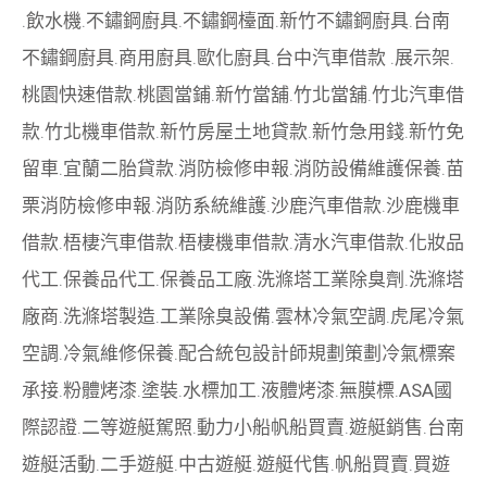
.
飲水機
.
不鏽鋼廚具
.
不鏽鋼檯面
.
新竹不鏽鋼廚具
.
台南
不鏽鋼廚具
.
商用廚具
.
歐化廚具
.
台中汽車借款
.
展示架
.
桃園快速借款
.
桃園當鋪
.
新竹當舖
.
竹北當舖
.
竹北汽車借
款
.
竹北機車借款
.
新竹房屋土地貸款
.
新竹急用錢
.
新竹免
留車
.
宜蘭二胎貸款
.
消防檢修申報
.
消防設備維護保養
.
苗
栗消防檢修申報
.
消防系統維護
.
沙鹿汽車借款
.
沙鹿機車
借款
.
梧棲汽車借款
.
梧棲機車借款
.
清水汽車借款
.
化妝品
代工
.
保養品代工
.
保養品工廠
.
洗滌塔工業除臭劑
.
洗滌塔
廠商
.
洗滌塔製造
.
工業除臭設備
.
雲林冷氣空調
.
虎尾冷氣
空調
.
冷氣維修保養
.
配合統包設計師規劃策劃
冷氣標案
承接
.
粉體烤漆
.
塗裝
.
水標加工
.
液體烤漆
.
無膜標
.
ASA國
際認證
.
二等遊艇駕照
.
動力小船
帆船買賣
.
遊艇銷售
.
台南
遊艇活動
.
二手遊艇
.
中古遊艇
.
遊艇代售
.
帆船買賣
.
買遊