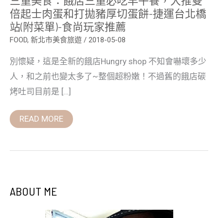
倍
倍起士肉蛋和打拋豬厚切蛋餅-捷運台北橋
起
站(附菜單)-食尚玩家推薦
士
肉
FOOD
,
新北市美食旅遊
/
2018-05-08
蛋
和
打
別懷疑，這是全新的餓店Hungry shop 不知會嚇壞多少
拋
豬
人，和之前也變太多了~整個超粉嫩！不過舊的餓店碳
厚
切
烤吐司目前是 […]
蛋
餅-
捷
READ MORE
運
台
北
橋
站
(附
菜
單)-
ABOUT ME
食
尚
玩
家