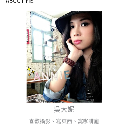
ABOUT ME
吳大妮
喜歡攝影、寫東西、窩咖啡廳