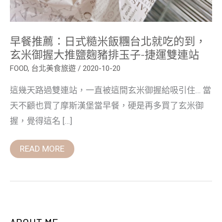
玄
米
御
握
早餐推薦：日式糙米飯糰台北就吃的到，
大
推
玄米御握大推鹽麴豬排玉子-捷運雙連站
鹽
麴
FOOD
,
台北美食旅遊
/
2020-10-20
豬
排
這幾天路過雙連站，一直被這間玄米御握給吸引住… 當
玉
子-
天不顧也買了摩斯漢堡當早餐，硬是再多買了玄米御
捷
運
握，覺得這名 […]
雙
連
站
READ MORE