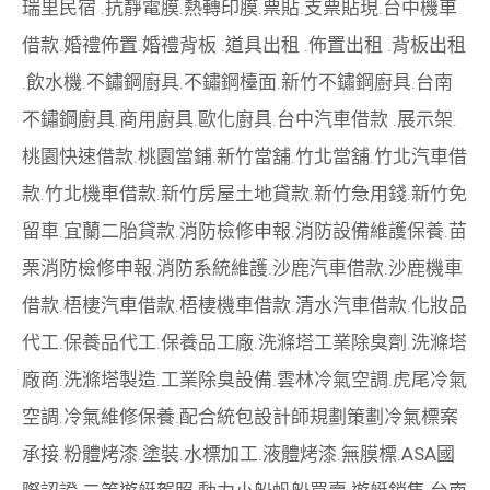
瑞里民宿
.
抗靜電膜
.
熱轉印膜
.
票貼
.
支票貼現
.
台中機車
借款
.
婚禮佈置
.
婚禮背板
.
道具出租
.
佈置出租
.
背板出租
.
飲水機
.
不鏽鋼廚具
.
不鏽鋼檯面
.
新竹不鏽鋼廚具
.
台南
不鏽鋼廚具
.
商用廚具
.
歐化廚具
.
台中汽車借款
.
展示架
.
桃園快速借款
.
桃園當鋪
.
新竹當舖
.
竹北當舖
.
竹北汽車借
款
.
竹北機車借款
.
新竹房屋土地貸款
.
新竹急用錢
.
新竹免
留車
.
宜蘭二胎貸款
.
消防檢修申報
.
消防設備維護保養
.
苗
栗消防檢修申報
.
消防系統維護
.
沙鹿汽車借款
.
沙鹿機車
借款
.
梧棲汽車借款
.
梧棲機車借款
.
清水汽車借款
.
化妝品
代工
.
保養品代工
.
保養品工廠
.
洗滌塔工業除臭劑
.
洗滌塔
廠商
.
洗滌塔製造
.
工業除臭設備
.
雲林冷氣空調
.
虎尾冷氣
空調
.
冷氣維修保養
.
配合統包設計師規劃策劃
冷氣標案
承接
.
粉體烤漆
.
塗裝
.
水標加工
.
液體烤漆
.
無膜標
.
ASA國