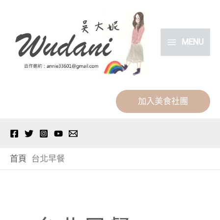
跳
分
至
類
主
MENU
要
內
容
加入美食社團
首頁
台北早餐