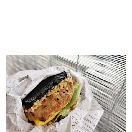
早
餐
推
薦：
日
式
糙
米
飯
糰
台
北
就
吃
的
到，