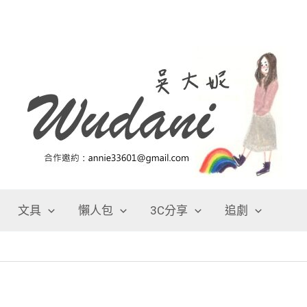
文具
懶人包
3C分享
追劇