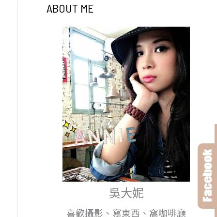
ABOUT ME
吳大妮
喜歡攝影、寫東西、窩咖啡廳