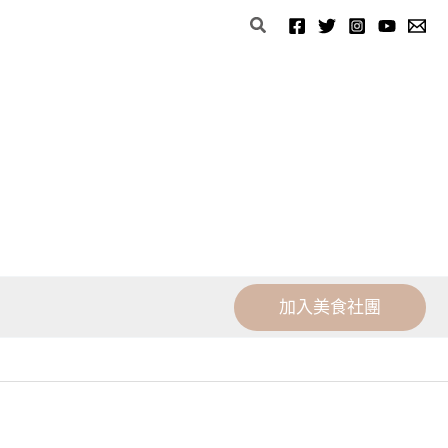
分
搜
類
尋
加入美食社團