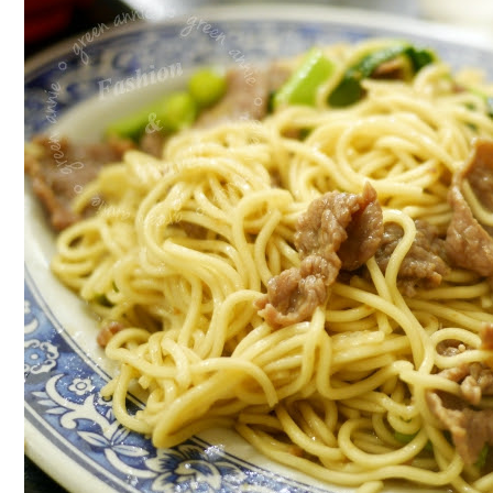
北
美
食】
帝
一
沙
茶
牛
羊
肉
~
臨
近
長
春
國
賓