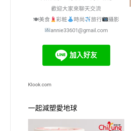
歡迎大家來聊天交流
🍽美食
彩粧
時尚
旅行
攝影
annie33601@gmail.com
Klook.com
一起減塑愛地球