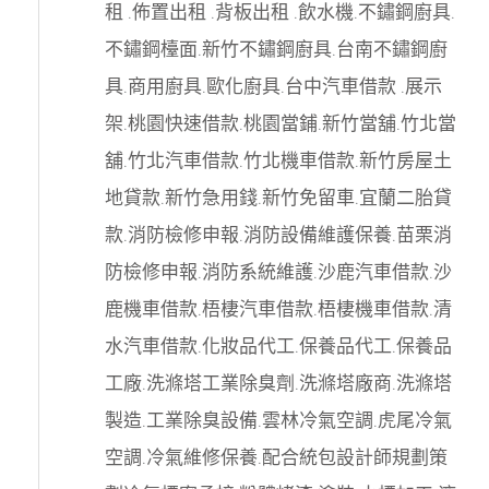
租
.
佈置出租
.
背板出租
.
飲水機
.
不鏽鋼廚具
.
不鏽鋼檯面
.
新竹不鏽鋼廚具
.
台南不鏽鋼廚
具
.
商用廚具
.
歐化廚具
.
台中汽車借款
.
展示
架
.
桃園快速借款
.
桃園當鋪
.
新竹當舖
.
竹北當
舖
.
竹北汽車借款
.
竹北機車借款
.
新竹房屋土
地貸款
.
新竹急用錢
.
新竹免留車
.
宜蘭二胎貸
款
.
消防檢修申報
.
消防設備維護保養
.
苗栗消
防檢修申報
.
消防系統維護
.
沙鹿汽車借款
.
沙
鹿機車借款
.
梧棲汽車借款
.
梧棲機車借款
.
清
水汽車借款
.
化妝品代工
.
保養品代工
.
保養品
工廠
.
洗滌塔工業除臭劑
.
洗滌塔廠商
.
洗滌塔
製造
.
工業除臭設備
.
雲林冷氣空調
.
虎尾冷氣
空調
.
冷氣維修保養
.
配合統包設計師規劃策