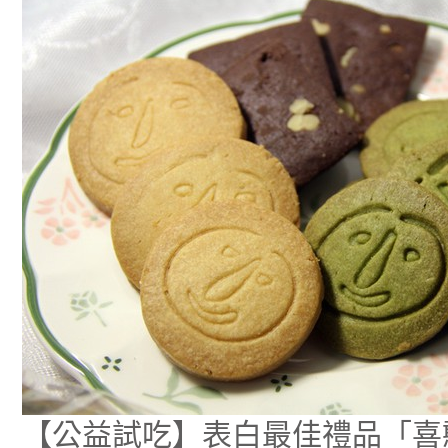
益
試
吃】
表
白
最
佳
禮
品
「喜
憨
禮
喜
歡
你」
手
工
餅
乾
【公益試吃】表白最佳禮品「喜