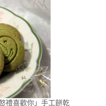
憨禮喜歡你」手工餅乾