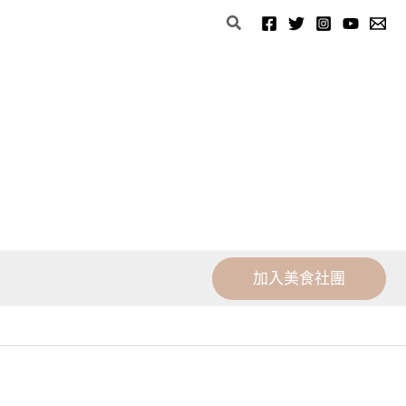
分
搜
類
尋
加入美食社團