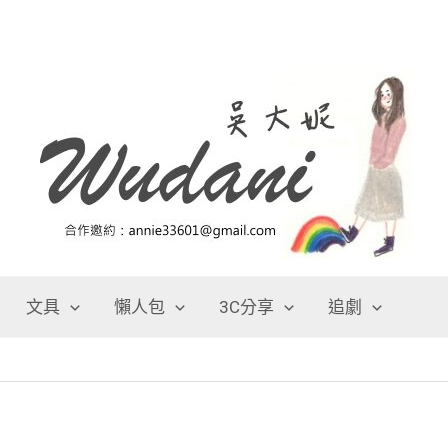
文具
懶人包
3C分享
追劇