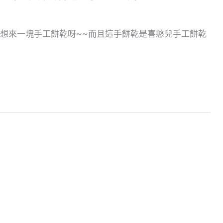
很想來一塊手工餅乾呀~~而且這手餅乾是喜憨兒手工餅乾