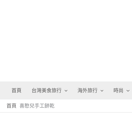
跳
至
主
要
內
容
首頁
台灣美食旅行
海外旅行
時尚
首頁
喜憨兒手工餅乾