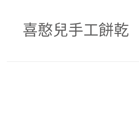
喜憨兒手工餅乾