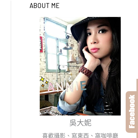
ABOUT ME
吳大妮
喜歡攝影、寫東西、窩咖啡廳