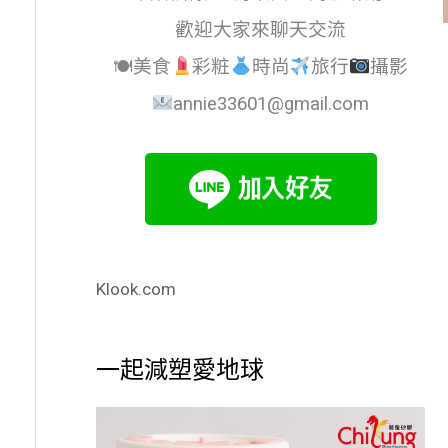
歡迎大家來聊天交流
🍽美食
彩粧
時尚
旅行
攝影
annie33601@gmail.com
Klook.com
一起減塑愛地球