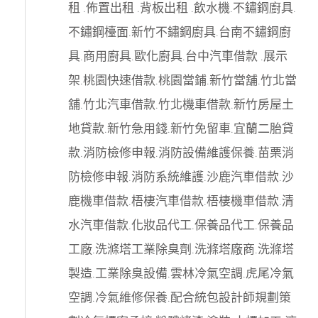
租
.
佈置出租
.
背板出租
.
飲水機
.
不鏽鋼廚具
.
不鏽鋼檯面
.
新竹不鏽鋼廚具
.
台南不鏽鋼廚
具
.
商用廚具
.
歐化廚具
.
台中汽車借款
.
展示
架
.
桃園快速借款
.
桃園當鋪
.
新竹當舖
.
竹北當
舖
.
竹北汽車借款
.
竹北機車借款
.
新竹房屋土
地貸款
.
新竹急用錢
.
新竹免留車
.
宜蘭二胎貸
款
.
消防檢修申報
.
消防設備維護保養
.
苗栗消
防檢修申報
.
消防系統維護
.
沙鹿汽車借款
.
沙
鹿機車借款
.
梧棲汽車借款
.
梧棲機車借款
.
清
水汽車借款
.
化妝品代工
.
保養品代工
.
保養品
工廠
.
洗滌塔工業除臭劑
.
洗滌塔廠商
.
洗滌塔
製造
.
工業除臭設備
.
雲林冷氣空調
.
虎尾冷氣
空調
.
冷氣維修保養
.
配合統包設計師規劃策