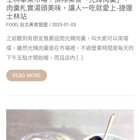
札
肉羹札實湯頭美味，讓人一吃就愛上-捷運
實
士林站
湯
頭
FOOD
,
台北美食旅遊
/
2025-01-03
美
味，
讓
之前聽到有朋友推薦這間光輝肉羹，叫大妮可以來嚐
人
一
嚐，雖然光輝肉羹是在市場裡，不過營業時間是每天的
吃
就
下午五點才開始喔，而且店內 […]
愛
上-
捷
READ MORE
運
士
林
站
華
榮
市
場
口
甜