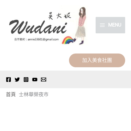
跳
分
至
類
主
MENU
要
內
容
加入美食社團
首頁
士林華榮夜市