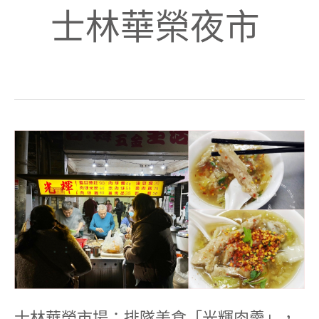
士林華榮夜市
士
林
華
榮
市
場：
排
隊
美
食
「光
輝
肉
羹」，
肉
士林華榮市場：排隊美食「光輝肉羹」，
羹