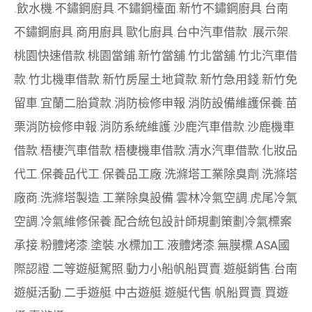
.
飲水機
.
不鏽鋼廚具
.
不鏽鋼檯面
.
新竹不鏽鋼廚具
.
台南
不鏽鋼廚具
.
商用廚具
.
歐化廚具
.
台中汽車借款
.
展示架
.
桃園快速借款
.
桃園當鋪
.
新竹當舖
.
竹北當舖
.
竹北汽車借
款
.
竹北機車借款
.
新竹房屋土地貸款
.
新竹急用錢
.
新竹免
留車
.
宜蘭二胎貸款
.
消防檢修申報
.
消防設備維護保養
.
苗
栗消防檢修申報
.
消防系統維護
.
沙鹿汽車借款
.
沙鹿機車
借款
.
梧棲汽車借款
.
梧棲機車借款
.
清水汽車借款
.
化妝品
代工
.
保養品代工
.
保養品工廠
.
洗滌塔工業除臭劑
.
洗滌塔
廠商
.
洗滌塔製造
.
工業除臭設備
.
雲林冷氣空調
.
虎尾冷氣
空調
.
冷氣維修保養
.
配合統包設計師規劃策劃
冷氣標案
承接
.
粉體烤漆
.
塗裝
.
水標加工
.
液體烤漆
.
無膜標
.
ASA國
際認證
.
二等遊艇駕照
.
動力小船
帆船買賣
.
遊艇銷售
.
台南
遊艇活動
.
二手遊艇
.
中古遊艇
.
遊艇代售
.
帆船買賣
.
買遊