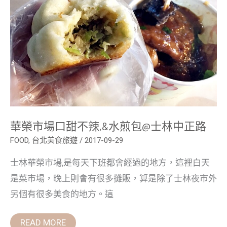
不
辣,&
水
煎
包
@
士
林
中
正
路
華榮市場口甜不辣,&水煎包@士林中正路
FOOD
,
台北美食旅遊
/
2017-09-29
士林華榮市場,是每天下班都會經過的地方，這裡白天
是菜市場，晚上則會有很多攤販，算是除了士林夜市外
另個有很多美食的地方。這
READ MORE