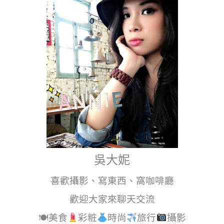
吳大妮
喜歡攝影、寫東西、窩咖啡廳
歡迎大家來聊天交流
🍽美食
彩粧
時尚
旅行
攝影