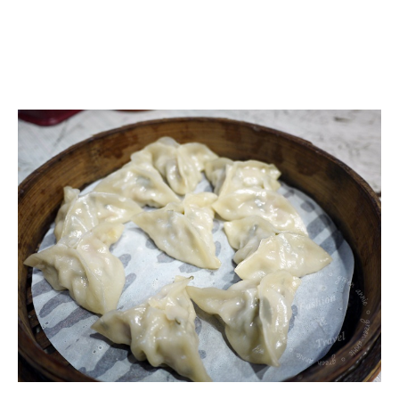
周
旺
蒸
餃,
現
包
蒸
餃
和
夠
味
酸
辣
湯
@
士
林
捷
運