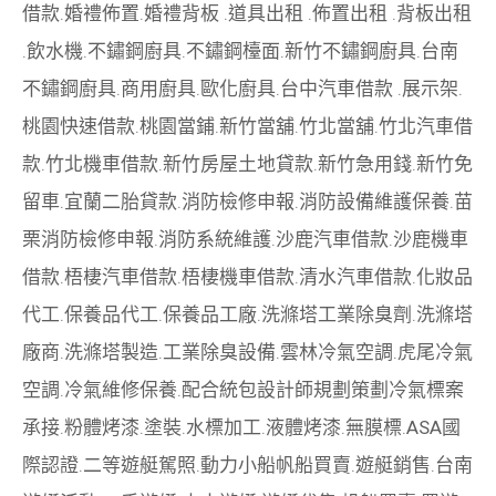
借款
.
婚禮佈置
.
婚禮背板
.
道具出租
.
佈置出租
.
背板出租
.
飲水機
.
不鏽鋼廚具
.
不鏽鋼檯面
.
新竹不鏽鋼廚具
.
台南
不鏽鋼廚具
.
商用廚具
.
歐化廚具
.
台中汽車借款
.
展示架
.
桃園快速借款
.
桃園當鋪
.
新竹當舖
.
竹北當舖
.
竹北汽車借
款
.
竹北機車借款
.
新竹房屋土地貸款
.
新竹急用錢
.
新竹免
留車
.
宜蘭二胎貸款
.
消防檢修申報
.
消防設備維護保養
.
苗
栗消防檢修申報
.
消防系統維護
.
沙鹿汽車借款
.
沙鹿機車
借款
.
梧棲汽車借款
.
梧棲機車借款
.
清水汽車借款
.
化妝品
代工
.
保養品代工
.
保養品工廠
.
洗滌塔工業除臭劑
.
洗滌塔
廠商
.
洗滌塔製造
.
工業除臭設備
.
雲林冷氣空調
.
虎尾冷氣
空調
.
冷氣維修保養
.
配合統包設計師規劃策劃
冷氣標案
承接
.
粉體烤漆
.
塗裝
.
水標加工
.
液體烤漆
.
無膜標
.
ASA國
際認證
.
二等遊艇駕照
.
動力小船
帆船買賣
.
遊艇銷售
.
台南