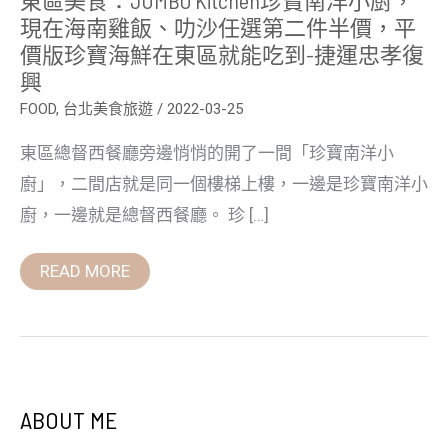
雞
現在海南雞飯、叻沙任選第二件半價，平
飯、
價版珍寶海鮮在東區就能吃到-捷運忠孝復
叻
沙
興
任
選
FOOD
,
台北美食旅遊
/
2022-03-25
第
二
件
東區總督西餐廳旁邊悄悄的開了一間「珍寶南洋小
半
廚」，二間店就是同一個樓梯上樓，一邊是珍寶南洋小
價，
平
廚，一邊就是總督西餐廳。 珍 […]
價
版
珍
READ MORE
寶
海
鮮
在
東
區
就
能
吃
ABOUT ME
到-
捷