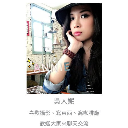
運
忠
孝
復
興
吳大妮
喜歡攝影、寫東西、窩咖啡廳
歡迎大家來聊天交流