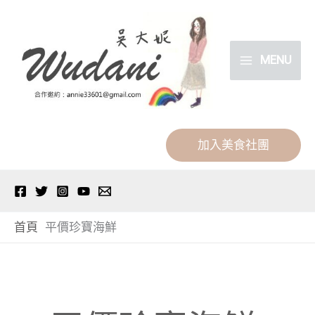
跳
分
至
類
主
MENU
要
內
容
加入美食社團
首頁
平價珍寶海鮮