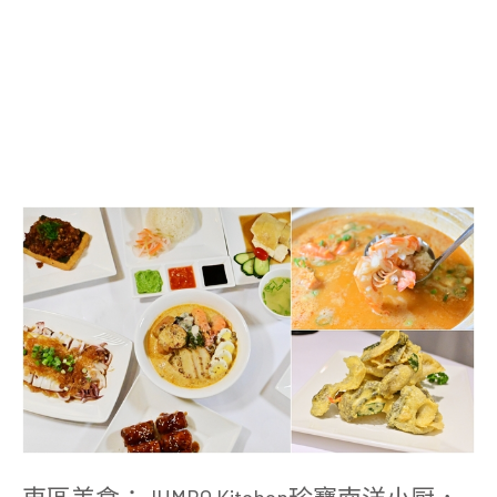
東
區
美
食：
JUMBO
Kitchen
珍
寶
南
洋
小
厨，
現
在
海
東區美食：JUMBO Kitchen珍寶南洋小厨，
南