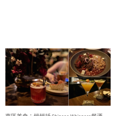
東
區
美
食：
悄
悄
話
chinese
whispers
餐
酒
館，
餐
點
好
東區美食：悄悄話 Chinese Whispers餐酒
吃