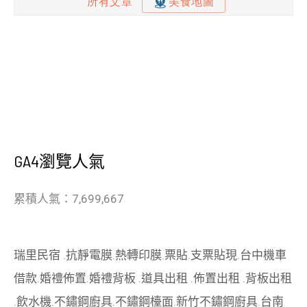
GA4瀏覽人氣
累積人氣：7,699,667
瑞里民宿
.
抗靜電膜
.
熱轉印膜
.
票貼
.
支票貼現
.
台中機車
借款
.
婚禮佈置
.
婚禮背板
.
道具出租
.
佈置出租
.
背板出租
.
飲水機
.
不鏽鋼廚具
.
不鏽鋼檯面
.
新竹不鏽鋼廚具
.
台南