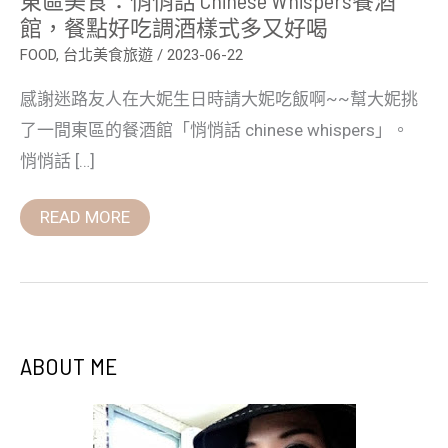
調
館，餐點好吃調酒樣式多又好喝
酒
樣
FOOD
,
台北美食旅遊
/
2023-06-22
式
多
感謝迷路友人在大妮生日時請大妮吃飯啊~~幫大妮挑
又
好
了一間東區的餐酒館「悄悄話 chinese whispers」。
喝
悄悄話 […]
READ MORE
ABOUT ME