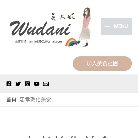
跳
分
至
類
主
MENU
要
內
容
加入美食社團
首頁
忠孝敦化美食