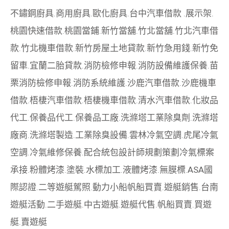
不鏽鋼廚具
.
商用廚具
.
歐化廚具
.
台中汽車借款
.
展示架
.
桃園快速借款
.
桃園當鋪
.
新竹當舖
.
竹北當舖
.
竹北汽車借
款
.
竹北機車借款
.
新竹房屋土地貸款
.
新竹急用錢
.
新竹免
留車
.
宜蘭二胎貸款
.
消防檢修申報
.
消防設備維護保養
.
苗
栗消防檢修申報
.
消防系統維護
.
沙鹿汽車借款
.
沙鹿機車
借款
.
梧棲汽車借款
.
梧棲機車借款
.
清水汽車借款
.
化妝品
代工
.
保養品代工
.
保養品工廠
.
洗滌塔工業除臭劑
.
洗滌塔
廠商
.
洗滌塔製造
.
工業除臭設備
.
雲林冷氣空調
.
虎尾冷氣
空調
.
冷氣維修保養
.
配合統包設計師規劃策劃
冷氣標案
承接
.
粉體烤漆
.
塗裝
.
水標加工
.
液體烤漆
.
無膜標
.
ASA國
際認證
.
二等遊艇駕照
.
動力小船
帆船買賣
.
遊艇銷售
.
台南
遊艇活動
.
二手遊艇
.
中古遊艇
.
遊艇代售
.
帆船買賣
.
買遊
艇
.
賣遊艇