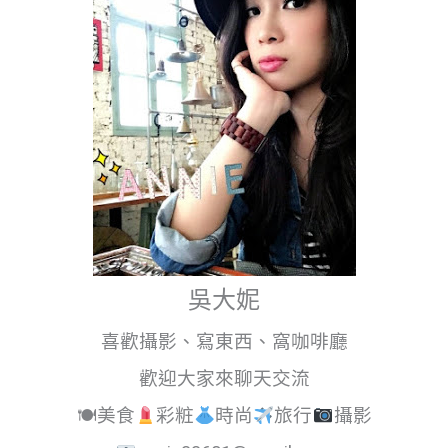
吳大妮
喜歡攝影、寫東西、窩咖啡廳
歡迎大家來聊天交流
🍽美食
彩粧
時尚
旅行
攝影