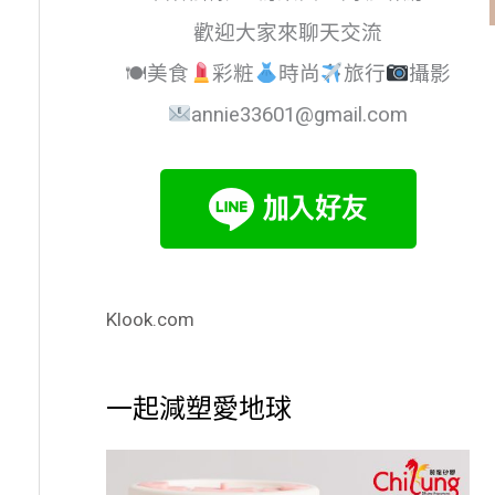
歡迎大家來聊天交流
🍽美食
彩粧
時尚
旅行
攝影
annie33601@gmail.com
Klook.com
一起減塑愛地球