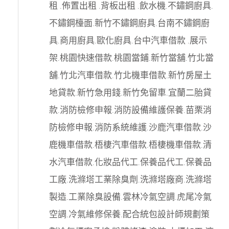
租
.
佈置出租
.
背板出租
.
飲水機
.
不鏽鋼廚具
.
不鏽鋼檯面
.
新竹不鏽鋼廚具
.
台南不鏽鋼廚
具
.
商用廚具
.
歐化廚具
.
台中汽車借款
.
展示
架
.
桃園快速借款
.
桃園當鋪
.
新竹當舖
.
竹北當
舖
.
竹北汽車借款
.
竹北機車借款
.
新竹房屋土
地貸款
.
新竹急用錢
.
新竹免留車
.
宜蘭二胎貸
款
.
消防檢修申報
.
消防設備維護保養
.
苗栗消
防檢修申報
.
消防系統維護
.
沙鹿汽車借款
.
沙
鹿機車借款
.
梧棲汽車借款
.
梧棲機車借款
.
清
水汽車借款
.
化妝品代工
.
保養品代工
.
保養品
工廠
.
洗滌塔工業除臭劑
.
洗滌塔廠商
.
洗滌塔
製造
.
工業除臭設備
.
雲林冷氣空調
.
虎尾冷氣
空調
.
冷氣維修保養
.
配合統包設計師規劃策