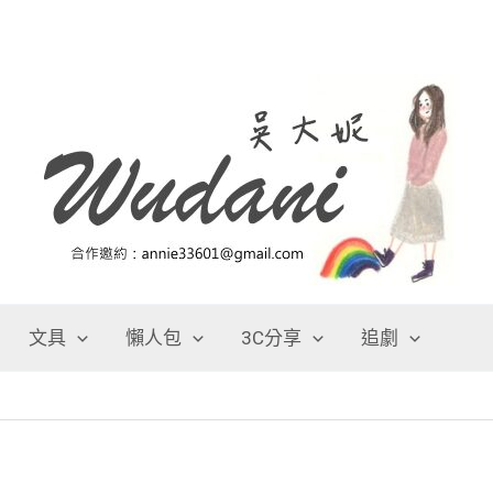
文具
懶人包
3C分享
追劇