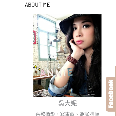
ABOUT ME
吳大妮
喜歡攝影、寫東西、窩咖啡廳