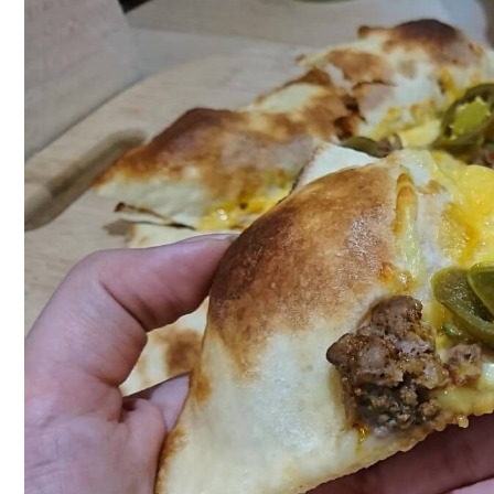
重
美
食,
熊
掌
PIZZA
現
點
現
做，
熱
騰
騰
最
美
味
(已
歇
業)