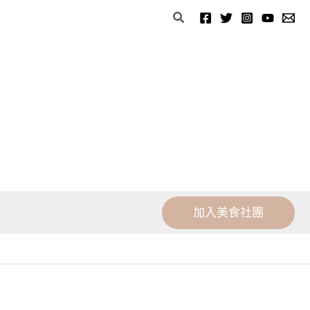
分
搜
類
尋
加入美食社團