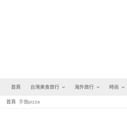
跳
至
主
要
內
容
首頁
台灣美食旅行
海外旅行
時尚
首頁
手做pizza