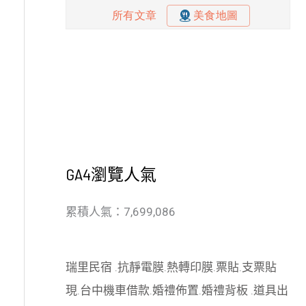
GA4瀏覽人氣
累積人氣：7,699,086
瑞里民宿
.
抗靜電膜
.
熱轉印膜
.
票貼
.
支票貼
現
.
台中機車借款
.
婚禮佈置
.
婚禮背板
.
道具出