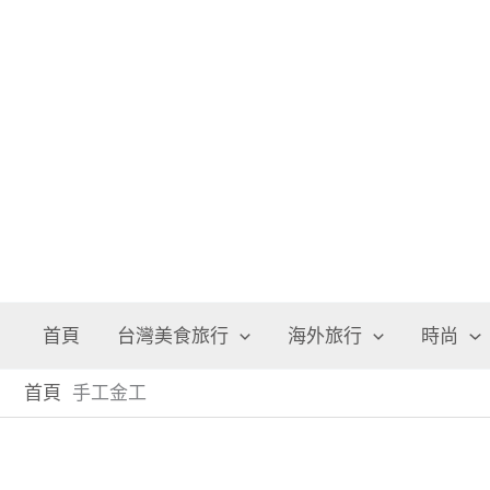
跳
至
主
要
內
容
首頁
台灣美食旅行
海外旅行
時尚
首頁
手工金工