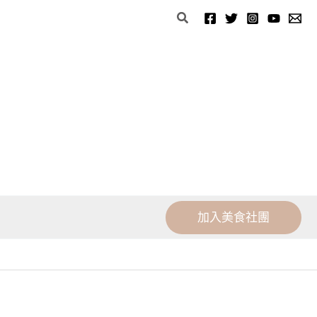
分
搜
類
尋
加入美食社團