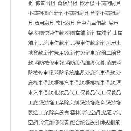
租
.
佈置出租
.
背板出租
.
飲水機
.
不鏽鋼廚具
.
不鏽鋼檯面
.
新竹不鏽鋼廚具
.
台南不鏽鋼廚
具
.
商用廚具
.
歐化廚具
.
台中汽車借款
.
展示
架
.
桃園快速借款
.
桃園當鋪
.
新竹當舖
.
竹北當
舖
.
竹北汽車借款
.
竹北機車借款
.
新竹房屋土
地貸款
.
新竹急用錢
.
新竹免留車
.
宜蘭二胎貸
款
.
消防檢修申報
.
消防設備維護保養
.
苗栗消
防檢修申報
.
消防系統維護
.
沙鹿汽車借款
.
沙
鹿機車借款
.
梧棲汽車借款
.
梧棲機車借款
.
清
水汽車借款
.
化妝品代工
.
保養品代工
.
保養品
工廠
.
洗滌塔工業除臭劑
.
洗滌塔廠商
.
洗滌塔
製造
.
工業除臭設備
.
雲林冷氣空調
.
虎尾冷氣
空調
.
冷氣維修保養
.
配合統包設計師規劃策