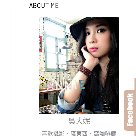
ABOUT ME
吳大妮
喜歡攝影、寫東西、窩咖啡廳