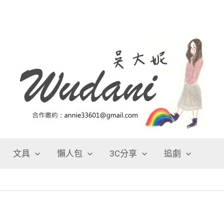
文具
懶人包
3C分享
追劇