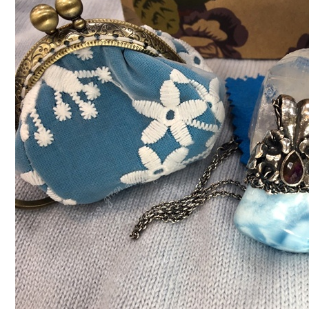
Jewelry
手
做
金
工
的
夢
幻
飾
品,
療
癒
石
拉
利
瑪
(Larimar)