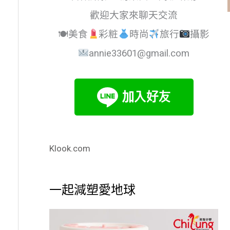
歡迎大家來聊天交流
🍽美食
彩粧
時尚
旅行
攝影
annie33601@gmail.com
Klook.com
一起減塑愛地球