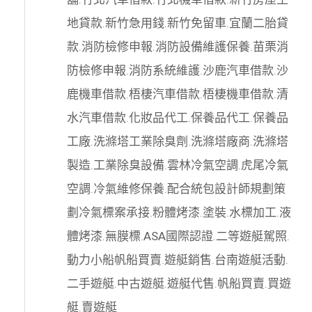
地貸款
.
新竹急用錢
.
新竹免留車
.
宜蘭二胎貸
款
.
消防檢修申報
.
消防設備維護保養
.
苗栗消
防檢修申報
.
消防系統維護
.
沙鹿汽車借款
.
沙
鹿機車借款
.
梧棲汽車借款
.
梧棲機車借款
.
清
水汽車借款
.
化妝品代工
.
保養品代工
.
保養品
工廠
.
洗滌塔工業除臭劑
.
洗滌塔廠商
.
洗滌塔
製造
.
工業除臭設備
.
雲林冷氣空調
.
虎尾冷氣
空調
.
冷氣維修保養
.
配合統包設計師規劃策
劃
冷氣標案承接
.
粉體烤漆
.
塗裝
.
水標加工
.
液
體烤漆
.
無膜標
.
ASA國際認證
.
二等遊艇駕照
.
動力小船
帆船買賣
.
遊艇銷售
.
台南遊艇活動
.
二手遊艇
.
中古遊艇
.
遊艇代售
.
帆船買賣
.
買遊
艇
.
賣遊艇