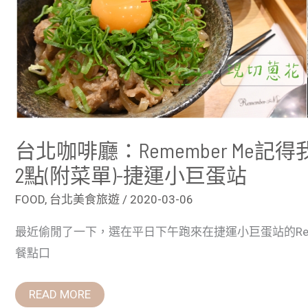
單)-
捷
運
小
巨
蛋
站
台北咖啡廳：Remember Me記得
2點(附菜單)-捷運小巨蛋站
FOOD
,
台北美食旅遊
/
2020-03-06
最近偷閒了一下，選在平日下午跑來在捷運小巨蛋站的Reme
餐點口
READ MORE