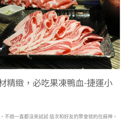
材精緻，必吃果凍鴨血-捷運小
，不過一直都沒來試試 這次和好友的聚會就約在麻神，