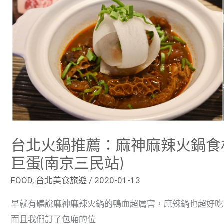
血-
捷
運
小
巨
蛋
(南
京
三
民
站)
台北火鍋推薦：麻神麻辣火鍋食
巨蛋(南京三民站)
FOOD
,
台北美食旅遊
/
2020-01-13
早就有聽說麻神麻辣火鍋的鴨血超厲害，麻辣鍋也超好吃
而且我們訂了包廂的位