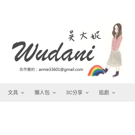
文具
懶人包
3C分享
追劇