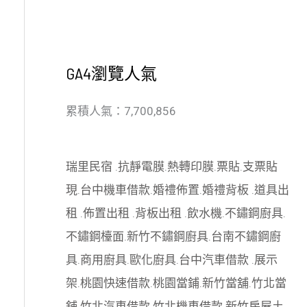
GA4瀏覽人氣
累積人氣：7,700,856
瑞里民宿
.
抗靜電膜
.
熱轉印膜
.
票貼
.
支票貼
現
.
台中機車借款
.
婚禮佈置
.
婚禮背板
.
道具出
租
.
佈置出租
.
背板出租
.
飲水機
.
不鏽鋼廚具
.
不鏽鋼檯面
.
新竹不鏽鋼廚具
.
台南不鏽鋼廚
具
.
商用廚具
.
歐化廚具
.
台中汽車借款
.
展示
架
.
桃園快速借款
.
桃園當鋪
.
新竹當舖
.
竹北當
舖
.
竹北汽車借款
.
竹北機車借款
.
新竹房屋土