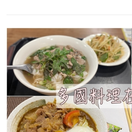
中
崙
市
場
美
食
推
薦，
來
看
演
唱
會
前
可
以
來
這
裡
找
美