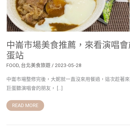
食-
捷
運
小
巨
蛋
站
中崙市場美食推薦，來看演唱會
蛋站
FOOD
,
台北美食旅遊
/
2023-05-28
中崙市場整修完後，大妮就一直沒來用餐過，這次趁著來
巨蛋聽演唱會的朋友， […]
READ MORE