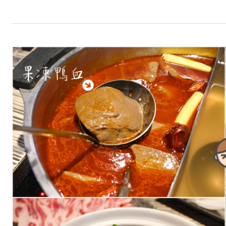
台
北
火
鍋
推
薦：
麻
神
麻
辣
火
鍋
食
材
精
緻，
必
吃
果
凍
鴨