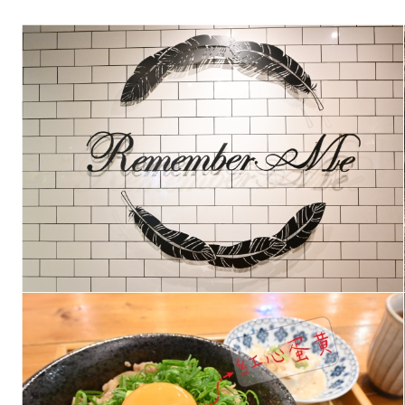
台
北
咖
啡
廳：
Remember
Me
記
得
我
Cafe，
有
WIFI
有
插
座
營
到
到
凌
晨
2
點
(附
菜