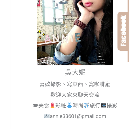
吳大妮
喜歡攝影、寫東西、窩咖啡廳
歡迎大家來聊天交流
🍽美食
彩粧
時尚
旅行
攝影
annie33601@gmail.com