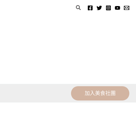
分
搜
類
尋
加入美食社團