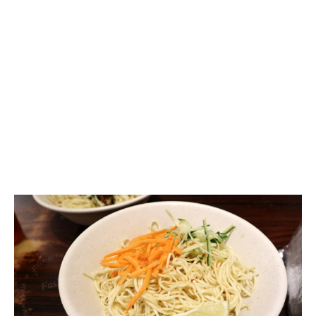
大
直
美
食,
林
文
必
涼
麵，
涼