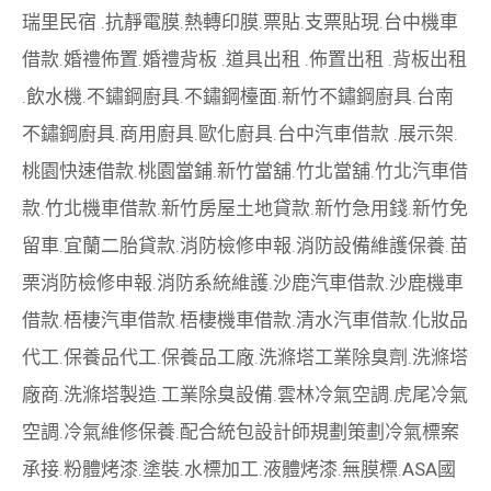
瑞里民宿
.
抗靜電膜
.
熱轉印膜
.
票貼
.
支票貼現
.
台中機車
借款
.
婚禮佈置
.
婚禮背板
.
道具出租
.
佈置出租
.
背板出租
.
飲水機
.
不鏽鋼廚具
.
不鏽鋼檯面
.
新竹不鏽鋼廚具
.
台南
不鏽鋼廚具
.
商用廚具
.
歐化廚具
.
台中汽車借款
.
展示架
.
桃園快速借款
.
桃園當鋪
.
新竹當舖
.
竹北當舖
.
竹北汽車借
款
.
竹北機車借款
.
新竹房屋土地貸款
.
新竹急用錢
.
新竹免
留車
.
宜蘭二胎貸款
.
消防檢修申報
.
消防設備維護保養
.
苗
栗消防檢修申報
.
消防系統維護
.
沙鹿汽車借款
.
沙鹿機車
借款
.
梧棲汽車借款
.
梧棲機車借款
.
清水汽車借款
.
化妝品
代工
.
保養品代工
.
保養品工廠
.
洗滌塔工業除臭劑
.
洗滌塔
廠商
.
洗滌塔製造
.
工業除臭設備
.
雲林冷氣空調
.
虎尾冷氣
空調
.
冷氣維修保養
.
配合統包設計師規劃策劃
冷氣標案
承接
.
粉體烤漆
.
塗裝
.
水標加工
.
液體烤漆
.
無膜標
.
ASA國