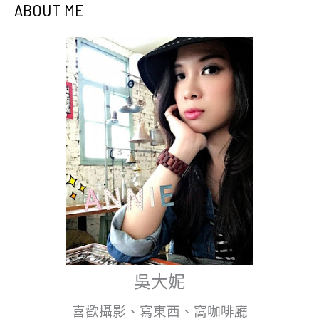
ABOUT ME
吳大妮
喜歡攝影、寫東西、窩咖啡廳