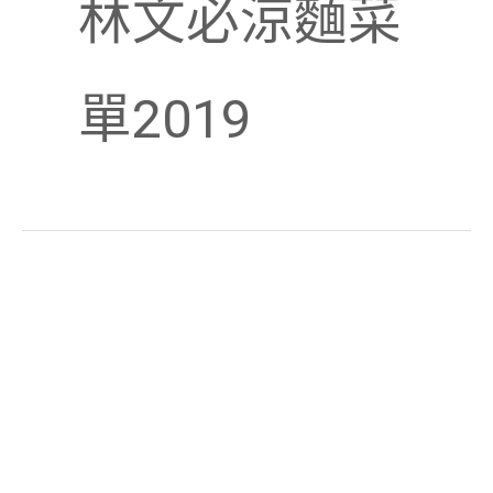
林文必涼麵菜
單2019