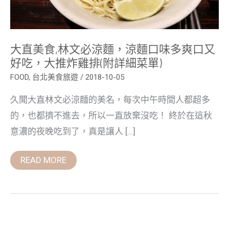
麵
口
味
多
爽
口
大直美食,林文必涼麵，涼麵口味多爽口又
又
好吃，大推炸雞排(附詳細菜單)
好
吃，
FOOD
,
台北美食旅遊
/
2018-10-05
大
推
炸
久聞大直林文必涼麵的美名，每次中午時間人都超多
雞
的，也都擠不進去，所以一直放棄沒吃！ 終於在這秋
排
(附
意濃的夜晚吃到了，真是讓人 […]
詳
細
菜
單)
READ MORE