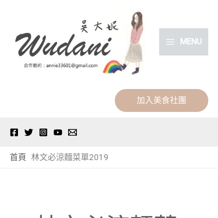
跳
分
至
類
主
MENU
要
內
容
加入美食社團
首頁
林文必涼麵菜單2019