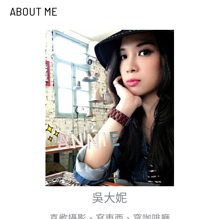
ABOUT ME
吳大妮
喜歡攝影、寫東西、窩咖啡廳