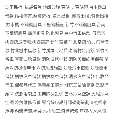
瑞里民宿
.
抗靜電膜
.
熱轉印膜
.
票貼
.
支票貼現
.
台中機車
借款
.
婚禮佈置
.
婚禮背板
.
道具出租
.
佈置出租
.
背板出租
.
飲水機
.
不鏽鋼廚具
.
不鏽鋼檯面
.
新竹不鏽鋼廚具
.
台南
不鏽鋼廚具
.
商用廚具
.
歐化廚具
.
台中汽車借款
.
展示架
.
桃園快速借款
.
桃園當鋪
.
新竹當舖
.
竹北當舖
.
竹北汽車借
款
.
竹北機車借款
.
新竹房屋土地貸款
.
新竹急用錢
.
新竹免
留車
.
宜蘭二胎貸款
.
消防檢修申報
.
消防設備維護保養
.
苗
栗消防檢修申報
.
消防系統維護
.
沙鹿汽車借款
.
沙鹿機車
借款
.
梧棲汽車借款
.
梧棲機車借款
.
清水汽車借款
.
化妝品
代工
.
保養品代工
.
保養品工廠
.
洗滌塔工業除臭劑
.
洗滌塔
廠商
.
洗滌塔製造
.
工業除臭設備
.
雲林冷氣空調
.
虎尾冷氣
空調
.
冷氣維修保養
.
配合統包設計師規劃策劃
冷氣標案
承接
.
粉體烤漆
.
塗裝
.
水標加工
.
液體烤漆
.
無膜標
.
ASA國