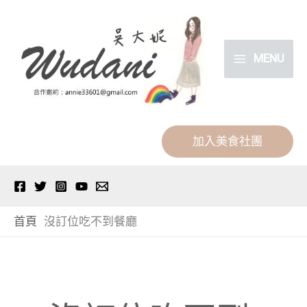
跳
分
至
類
主
MENU
要
內
容
加入美食社團
首頁
沒訂位吃不到餐廳