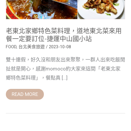
道
地
東
北
菜
來
老東北家鄉特色菜料理，道地東北菜來用
用
餐
餐一定要訂位-捷運中山國小站
一
定
FOOD
,
台北美食旅遊
/
2023-10-08
要
訂
雙十連假，好久沒和朋友出來聚聚，一群人出來吃飯閒
位-
捷
扯就是開心，感謝momoco約大家來這間「老東北家
運
中
鄉特色菜料理」，餐點真 […]
山
國
小
READ MORE
站