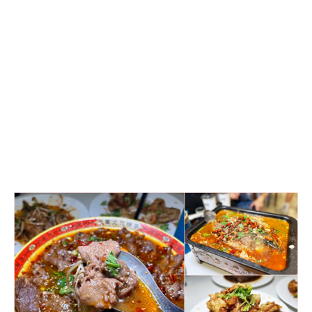
老
東
北
家
鄉
特
色
菜
料
理，