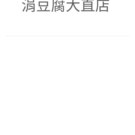
涓豆腐大直店