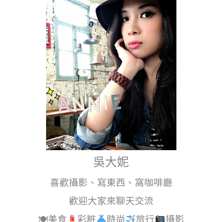
吳大妮
喜歡攝影、寫東西、窩咖啡廳
歡迎大家來聊天交流
🍽美食
彩粧
時尚
旅行
攝影