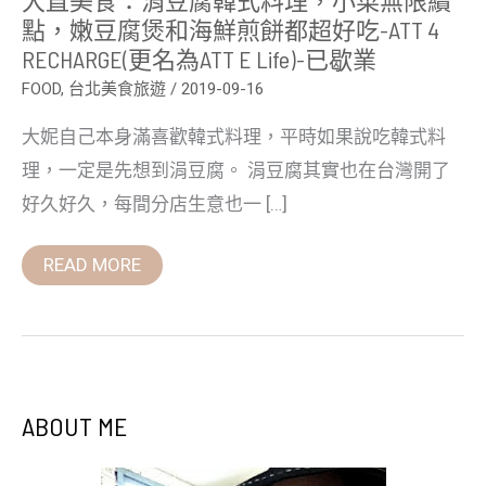
點，
點，嫩豆腐煲和海鮮煎餅都超好吃-ATT 4
嫩
RECHARGE(更名為ATT E Life)-已歇業
豆
腐
FOOD
,
台北美食旅遊
/
2019-09-16
煲
和
海
大妮自己本身滿喜歡韓式料理，平時如果說吃韓式料
鮮
煎
理，一定是先想到涓豆腐。 涓豆腐其實也在台灣開了
餅
都
好久好久，每間分店生意也一 […]
超
好
吃-
READ MORE
ATT
4
RECHARGE(更
名
為
ATT
e
Life)-
ABOUT ME
已
歇
業