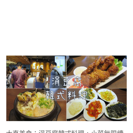
大
直
美
食：
涓
豆
腐
韓
式
料
理，
小
菜
無
限
大直美食：涓豆腐韓式料理，小菜無限續
續