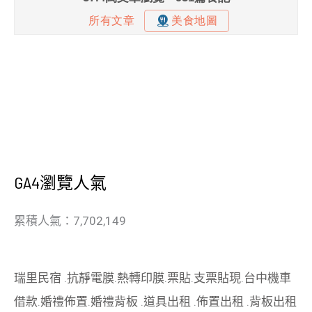
GA4瀏覽人氣
累積人氣：7,702,149
瑞里民宿
.
抗靜電膜
.
熱轉印膜
.
票貼
.
支票貼現
.
台中機車
借款
.
婚禮佈置
.
婚禮背板
.
道具出租
.
佈置出租
.
背板出租