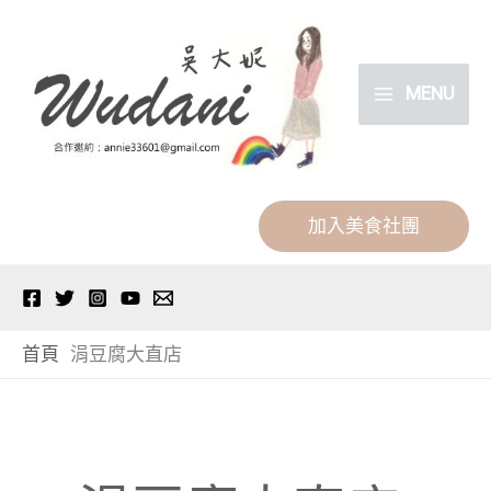
跳
分
至
類
主
MENU
要
內
容
加入美食社團
首頁
涓豆腐大直店