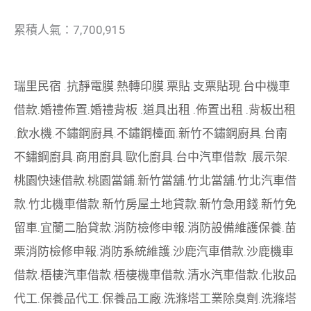
累積人氣：7,700,915
瑞里民宿
.
抗靜電膜
.
熱轉印膜
.
票貼
.
支票貼現
.
台中機車
借款
.
婚禮佈置
.
婚禮背板
.
道具出租
.
佈置出租
.
背板出租
.
飲水機
.
不鏽鋼廚具
.
不鏽鋼檯面
.
新竹不鏽鋼廚具
.
台南
不鏽鋼廚具
.
商用廚具
.
歐化廚具
.
台中汽車借款
.
展示架
.
桃園快速借款
.
桃園當鋪
.
新竹當舖
.
竹北當舖
.
竹北汽車借
款
.
竹北機車借款
.
新竹房屋土地貸款
.
新竹急用錢
.
新竹免
留車
.
宜蘭二胎貸款
.
消防檢修申報
.
消防設備維護保養
.
苗
栗消防檢修申報
.
消防系統維護
.
沙鹿汽車借款
.
沙鹿機車
借款
.
梧棲汽車借款
.
梧棲機車借款
.
清水汽車借款
.
化妝品
代工
.
保養品代工
.
保養品工廠
.
洗滌塔工業除臭劑
.
洗滌塔