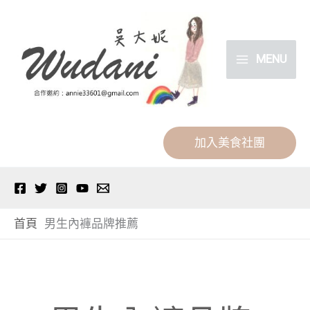
跳
分
至
類
主
MENU
要
內
容
加入美食社團
首頁
男生內褲品牌推薦