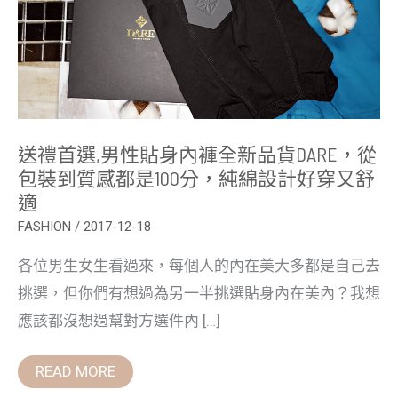
全
新
品
貨
DARE，
從
包
裝
到
質
送禮首選,男性貼身內褲全新品貨DARE，從
感
都
包裝到質感都是100分，純綿設計好穿又舒
是
適
100
分，
FASHION
/
2017-12-18
純
綿
設
各位男生女生看過來，每個人的內在美大多都是自己去
計
好
挑選，但你們有想過為另一半挑選貼身內在美內？我想
穿
應該都沒想過幫對方選件內 […]
又
舒
適
READ MORE