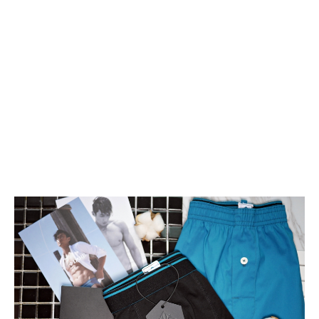
送
禮
首
選,
男
性
貼
身
內
褲