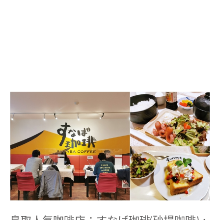
鳥
取
人
氣
咖
啡
店：
す
な
ば
珈
琲
(砂
場
咖
鳥取人氣咖啡店：すなば珈琲(砂場咖啡)，
啡)，