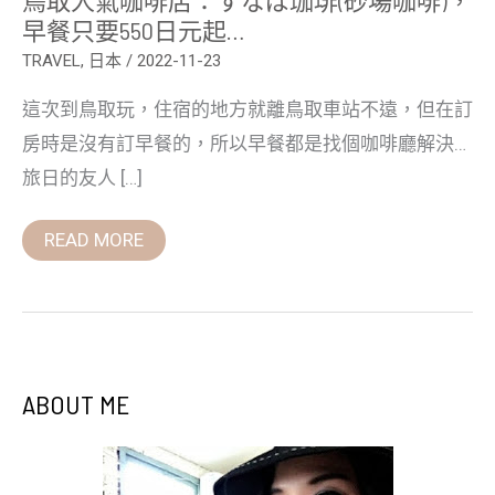
早
早餐只要550日元起…
餐
只
TRAVEL
,
日本
/
2022-11-23
要
550
這次到鳥取玩，住宿的地方就離鳥取車站不遠，但在訂
日
元
房時是沒有訂早餐的，所以早餐都是找個咖啡廳解決…
起…
旅日的友人 […]
READ MORE
ABOUT ME