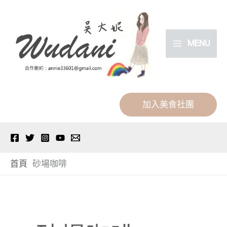
跳
分
至
類
主
MENU
要
內
容
加入美食社團
首頁
砂場咖啡