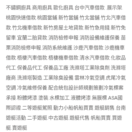
不鏽鋼廚具
.
商用廚具
.
歐化廚具
.
台中汽車借款
.
展示架
.
桃園快速借款
.
桃園當鋪
.
新竹當舖
.
竹北當舖
.
竹北汽車借
款
.
竹北機車借款
.
新竹房屋土地貸款
.
新竹急用錢
.
新竹免
留車
.
宜蘭二胎貸款
.
消防檢修申報
.
消防設備維護保養
.
苗
栗消防檢修申報
.
消防系統維護
.
沙鹿汽車借款
.
沙鹿機車
借款
.
梧棲汽車借款
.
梧棲機車借款
.
清水汽車借款
.
化妝品
代工
.
保養品代工
.
保養品工廠
.
洗滌塔工業除臭劑
.
洗滌塔
廠商
.
洗滌塔製造
.
工業除臭設備
.
雲林冷氣空調
.
虎尾冷氣
空調
.
冷氣維修保養
.
配合統包設計師規劃策劃
冷氣標案
承接
.
粉體烤漆
.
塗裝
.
水標加工
.
液體烤漆
.
無膜標
.
ASA國
際認證
.
二等遊艇駕照
.
動力小船
帆船買賣
.
遊艇銷售
.
台南
遊艇活動
.
二手遊艇
.
中古遊艇
.
遊艇代售
.
帆船買賣
.
買遊
艇
.
賣遊艇