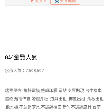
GA4瀏覽人氣
累積人氣：7,698,697
瑞里民宿
.
抗靜電膜
.
熱轉印膜
.
票貼
.
支票貼現
.
台中機車
借款
.
婚禮佈置
.
婚禮背板
.
道具出租
.
佈置出租
.
背板出租
.
飲水機
.
不鏽鋼廚具
.
不鏽鋼檯面
.
新竹不鏽鋼廚具
.
台南