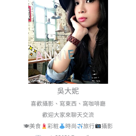
吳大妮
喜歡攝影、寫東西、窩咖啡廳
歡迎大家來聊天交流
🍽美食
彩粧
時尚
旅行
攝影