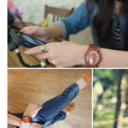
尚
配
件。
手
錶】
Freedom&Seed
日
本
手
工
高
級
木
製
腕
錶
~
讓
人
穿
搭
質
感
再
提
升