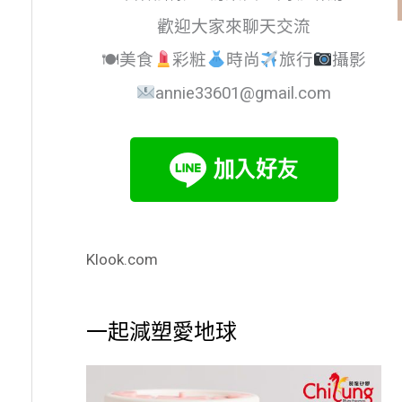
歡迎大家來聊天交流
🍽美食
彩粧
時尚
旅行
攝影
annie33601@gmail.com
Klook.com
一起減塑愛地球