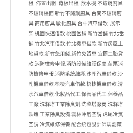
租
.
佈置出租
.
背板出租
.
飲水機
.
不鏽鋼廚具
.
不鏽鋼檯面
.
新竹不鏽鋼廚具
.
台南不鏽鋼廚
具
.
商用廚具
.
歐化廚具
.
台中汽車借款
.
展示
架
.
桃園快速借款
.
桃園當鋪
.
新竹當舖
.
竹北當
舖
.
竹北汽車借款
.
竹北機車借款
.
新竹房屋土
地貸款
.
新竹急用錢
.
新竹免留車
.
宜蘭二胎貸
款
.
消防檢修申報
.
消防設備維護保養
.
苗栗消
防檢修申報
.
消防系統維護
.
沙鹿汽車借款
.
沙
鹿機車借款
.
梧棲汽車借款
.
梧棲機車借款
.
清
水汽車借款
.
化妝品代工
.
保養品代工
.
保養品
工廠
.
洗滌塔工業除臭劑
.
洗滌塔廠商
.
洗滌塔
製造
.
工業除臭設備
.
雲林冷氣空調
.
虎尾冷氣
空調
.
冷氣維修保養
.
配合統包設計師規劃策