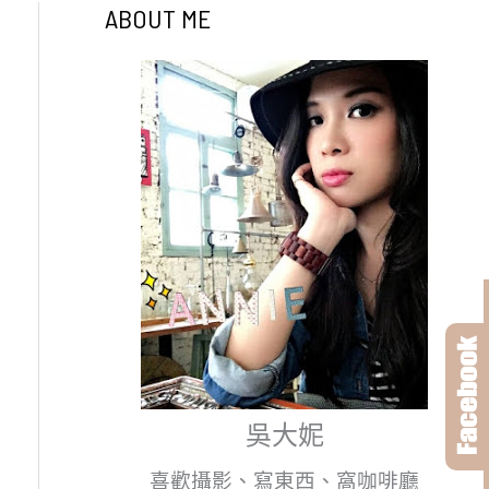
ABOUT ME
吳大妮
喜歡攝影、寫東西、窩咖啡廳