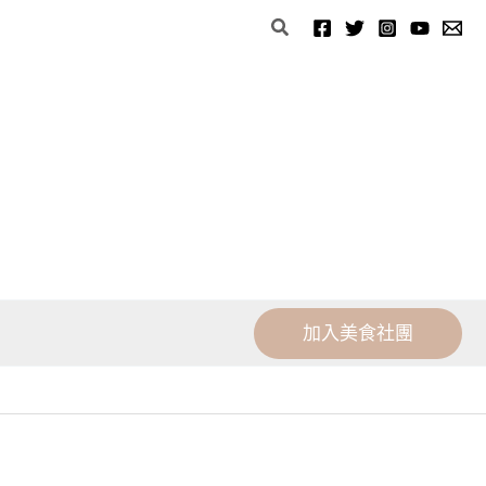
分
搜
類
尋
加入美食社團