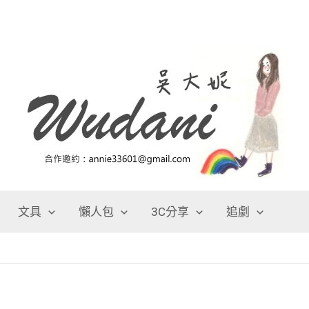
文具
懶人包
3C分享
追劇