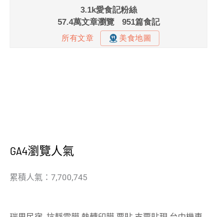
GA4瀏覽人氣
累積人氣：7,700,745
瑞里民宿
.
抗靜電膜
.
熱轉印膜
.
票貼
.
支票貼現
.
台中機車