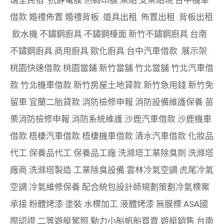
借款
.
婚禮佈置
.
婚禮背板
.
道具出租
.
佈置出租
.
背板出租
.
飲水機
.
不鏽鋼廚具
.
不鏽鋼檯面
.
新竹不鏽鋼廚具
.
台南
不鏽鋼廚具
.
商用廚具
.
歐化廚具
.
台中汽車借款
.
展示架
.
桃園快速借款
.
桃園當鋪
.
新竹當舖
.
竹北當舖
.
竹北汽車借
款
.
竹北機車借款
.
新竹房屋土地貸款
.
新竹急用錢
.
新竹免
留車
.
宜蘭二胎貸款
.
消防檢修申報
.
消防設備維護保養
.
苗
栗消防檢修申報
.
消防系統維護
.
沙鹿汽車借款
.
沙鹿機車
借款
.
梧棲汽車借款
.
梧棲機車借款
.
清水汽車借款
.
化妝品
代工
.
保養品代工
.
保養品工廠
.
洗滌塔工業除臭劑
.
洗滌塔
廠商
.
洗滌塔製造
.
工業除臭設備
.
雲林冷氣空調
.
虎尾冷氣
空調
.
冷氣維修保養
.
配合統包設計師規劃策劃
冷氣標案
承接
.
粉體烤漆
.
塗裝
.
水標加工
.
液體烤漆
.
無膜標
.
ASA國
際認證
.
二等遊艇駕照
.
動力小船
帆船買賣
.
遊艇銷售
.
台南