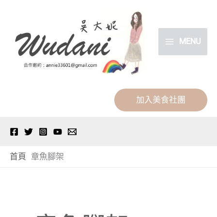
跳
分
至
類
主
MENU
要
內
容
加入美食社團
首頁
章魚腳架