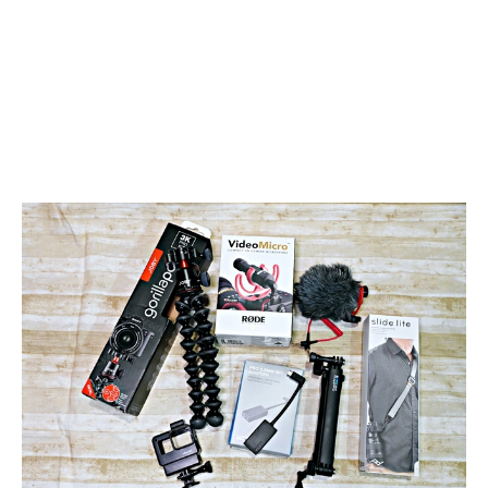
JOBY
GorillaPod
3K
Pro
Kit、
RODE
Video
Micro
指
向
性
麥
克、
PD
快
裝