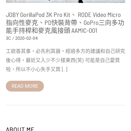
背
帶、
JOBY GorillaPod 3K Pro Kit、 RODE Video Micro
GoPro
三
指向性麥克、PD快裝背帶、GoPro三向多功
向
能手持桿和麥克風接頭 AAMIC-001
多
功
3C
/
2020-02-04
能
手
持
工欲善其事，必先利其器。經過多方的建議和自己研究
桿
和
後心得，最近又入少不少樣東西(笑) 可能是自己愛買
麥
啦，所以不小心失手又買 […]
克
風
接
頭
READ MORE
AAMIC-
001
ABOUT ME